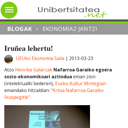
BLOGAK
›
EKONOMIAZ JANTZI
Iruñea lehertu!
UEUko Ekonomia Saila
|
2013-03-23
Atzo
Henrike Galarzak
Nafarroa Garaiko egoera
sozio-ekonomikoari aztindua
eman zion
(intelektualki bederen),
Eusko Kultur Mintegian
emandako hitzaldian:
“Krisia Nafarroa Garaiko
Ikuspegitik”
.