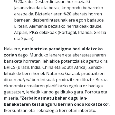
%20ak du. Desberdintasun hori sozialki
jasanezina da eta beraz, konpondu beharreko
arazoa da. Biztanleriaren %20 aberats horren
barnean, desberdintasunak ere egon badaude.
Elitean, Alemania bezalako herrialdeak daude.
Azpian, PIGS delakoak (Portugal, Irlanda, Grezia
eta Spain).
Hala ere,
nazioarteko paradigma hori aldatzeko
zorian
dago. Munduko lanaren eta aberastasunaren
banaketa horretan, lehiakide potentzialak agertu dira:
BRICS (Brazil, India, China eta South Africa). Zehazki,
lehiakide berri horiek Nafarroa Garaiak produzitzen
dituen
output
berdintsuak produzitzen dituzte. Beraz,
ekonomia errealaren planifikazio egokia ez badugu
gauzatzen, lehiatik kanpo geldituko gara. Porrota eta
miseria.
“Zerbait asmatu behar dugu lan-
banaketaren testuinguru berrian ondo kokatzeko”
.
Ikerkuntzan eta Teknologia Berrietan inbertitu.