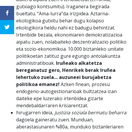
gutxiago kontsumitu). Iraganera begirada
bueltatu. “Ama-lurra”da irizpidea. Aztarna-
ekologikoa gutxitu behar dugu kolapso
ekologikora heldu nahi ez badugu behintzat.
Irtenbide bezala, ekonomiaren demokratizazioa
aipatu zuen, nolabaiteko deszentralizazio politiko
eta sozio-ekonomikoa. 10.000 biztanleko unitate
politikoetan zatituz gure egungo antolakuntza
administratiboak.
Iruñeako alkatetza
bereganatuz gero, Henrikek berak Iruñea
lehertuko zuela… auzuneei burujabetza
politikoa emanez!
Azken finean, prozesu
endogeno-autogestionarioak bultzatzea izan
daiteke epe luzerako irtenbidea gizarte
mendebaldarraren krisiarentzat.
hirugarren ideia,
justizia soziala bermatu beharra
dagoela gaineratu zuen. Munduan,
aberastasunaren %80a, munduko biztanleriaren