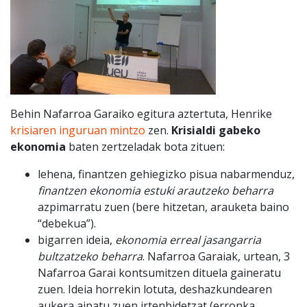
Behin Nafarroa Garaiko egitura aztertuta, Henrike
krisiaren inguruan mintzo
zen.
Krisialdi gabeko
ekonomia
baten zertzeladak bota zituen:
lehena, finantzen gehiegizko pisua nabarmenduz,
finantzen ekonomia estuki arautzeko beharra
azpimarratu zuen (bere hitzetan, arauketa baino
“debekua”).
bigarren ideia,
ekonomia erreal jasangarria
bultzatzeko beharra
. Nafarroa Garaiak, urtean, 3
Nafarroa Garai kontsumitzen dituela gaineratu
zuen. Ideia horrekin lotuta, deshazkundearen
aukera aipatu zuen irtenbidetzat (erronka,