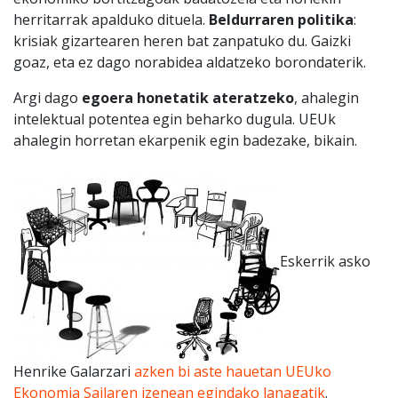
herritarrak apalduko dituela.
Beldurraren politika
:
krisiak gizartearen heren bat zanpatuko du. Gaizki
goaz, eta ez dago norabidea aldatzeko borondaterik.
Argi dago
egoera honetatik ateratzeko
, ahalegin
intelektual potentea egin beharko dugula. UEUk
ahalegin horretan ekarpenik egin badezake, bikain.
Eskerrik asko
Henrike Galarzari
azken bi aste hauetan UEUko
Ekonomia Sailaren izenean egindako lanagatik
.