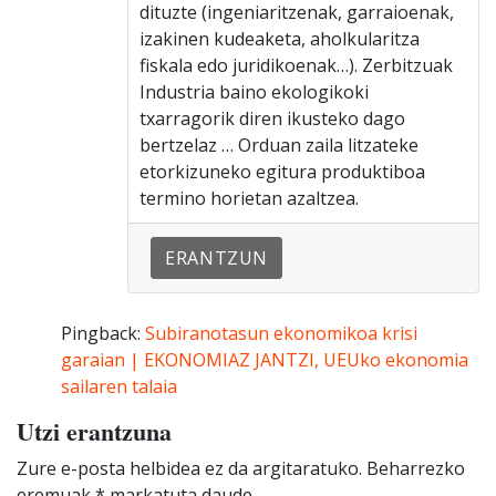
dituzte (ingeniaritzenak, garraioenak,
izakinen kudeaketa, aholkularitza
fiskala edo juridikoenak…). Zerbitzuak
Industria baino ekologikoki
txarragorik diren ikusteko dago
bertzelaz … Orduan zaila litzateke
etorkizuneko egitura produktiboa
termino horietan azaltzea.
ERANTZUN
Pingback:
Subiranotasun ekonomikoa krisi
garaian | EKONOMIAZ JANTZI, UEUko ekonomia
sailaren talaia
Utzi erantzuna
Zure e-posta helbidea ez da argitaratuko.
Beharrezko
eremuak
*
markatuta daude