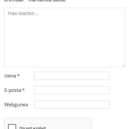
Izena
*
E-posta
*
Webgunea