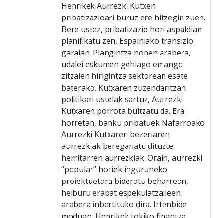
Henrikek Aurrezki Kutxen
pribatizazioari buruz ere hitzegin zuen.
Bere ustez, pribatizazio hori aspaldian
planifikatu zen, Espainiako transizio
garaian. Plangintza honen arabera,
udalei eskumen gehiago emango
zitzaien hirigintza sektorean esate
baterako. Kutxaren zuzendaritzan
politikari ustelak sartuz, Aurrezki
Kutxaren porrota bultzatu da. Era
horretan, banku pribatuek Nafarroako
Aurrezki Kutxaren bezeriaren
aurrezkiak bereganatu dituzte:
herritarren aurrezkiak. Orain, aurrezki
“popular” horiek inguruneko
proiektuetara bideratu beharrean,
helburu erabat espekulatzaileen
arabera inbertituko dira. Irtenbide
moduan, Henrikek tokiko finantza