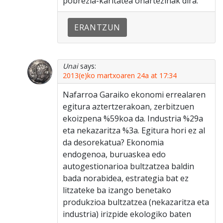
pobrezia-karitatea onartezinak dira.
ERANTZUN
Unai
says:
2013(e)ko martxoaren 24a at 17:34
Nafarroa Garaiko ekonomi errealaren
egitura aztertzerakoan, zerbitzuen
ekoizpena %59koa da. Industria %29a
eta nekazaritza %3a. Egitura hori ez al
da desorekatua? Ekonomia
endogenoa, buruaskea edo
autogestionarioa bultzatzea baldin
bada norabidea, estrategia bat ez
litzateke ba izango benetako
produkzioa bultzatzea (nekazaritza eta
industria) irizpide ekologiko baten