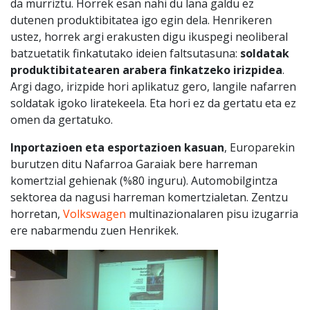
da murriztu. Horrek esan nahi du lana galdu ez
dutenen produktibitatea igo egin dela. Henrikeren
ustez, horrek argi erakusten digu ikuspegi neoliberal
batzuetatik finkatutako ideien faltsutasuna:
soldatak
produktibitatearen arabera finkatzeko irizpidea
.
Argi dago, irizpide hori aplikatuz gero, langile nafarren
soldatak igoko liratekeela. Eta hori ez da gertatu eta ez
omen da gertatuko.
Inportazioen eta esportazioen kasuan
, Europarekin
burutzen ditu Nafarroa Garaiak bere harreman
komertzial gehienak (%80 inguru). Automobilgintza
sektorea da nagusi harreman komertzialetan. Zentzu
horretan,
Volkswagen
multinazionalaren pisu izugarria
ere nabarmendu zuen Henrikek.