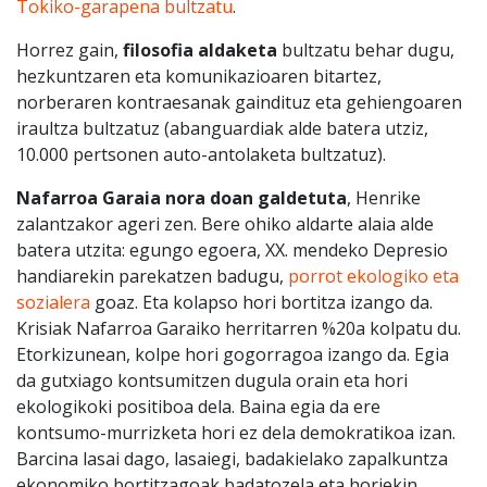
Tokiko-garapena bultzatu
.
Horrez gain,
filosofia aldaketa
bultzatu behar dugu,
hezkuntzaren eta komunikazioaren bitartez,
norberaren kontraesanak gaindituz eta gehiengoaren
iraultza bultzatuz (abanguardiak alde batera utziz,
10.000 pertsonen auto-antolaketa bultzatuz).
Nafarroa Garaia nora doan galdetuta
, Henrike
zalantzakor ageri zen. Bere ohiko aldarte alaia alde
batera utzita: egungo egoera, XX. mendeko Depresio
handiarekin parekatzen badugu,
porrot ekologiko eta
sozialera
goaz. Eta kolapso hori bortitza izango da.
Krisiak Nafarroa Garaiko herritarren %20a kolpatu du.
Etorkizunean, kolpe hori gogorragoa izango da. Egia
da gutxiago kontsumitzen dugula orain eta hori
ekologikoki positiboa dela. Baina egia da ere
kontsumo-murrizketa hori ez dela demokratikoa izan.
Barcina lasai dago, lasaiegi, badakielako zapalkuntza
ekonomiko bortitzagoak badatozela eta horiekin