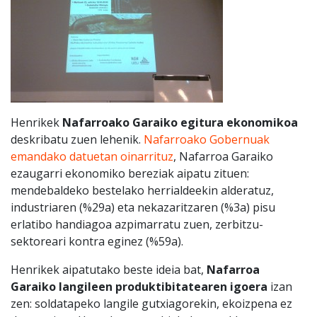
Henrikek
Nafarroako Garaiko egitura ekonomikoa
deskribatu zuen lehenik.
Nafarroako Gobernuak
emandako datuetan oinarrituz
, Nafarroa Garaiko
ezaugarri ekonomiko bereziak aipatu zituen:
mendebaldeko bestelako herrialdeekin alderatuz,
industriaren (%29a) eta nekazaritzaren (%3a) pisu
erlatibo handiagoa azpimarratu zuen, zerbitzu-
sektoreari kontra eginez (%59a).
Henrikek aipatutako beste ideia bat,
Nafarroa
Garaiko langileen produktibitatearen igoera
izan
zen: soldatapeko langile gutxiagorekin, ekoizpena ez