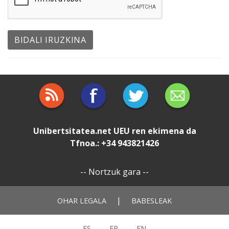
Unibertsitatea.net
UEU
ren ekimena da
Tfnoa.: +34 943821426
--
Nortzuk gara
--
|
OHAR LEGALA
BABESLEAK
ES
FR
EN