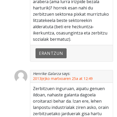
arabera (ama lurra irizpide bezala
harturik)? horrek esan nahi du
zerbitzuen sektorea pixkat murriztuko
litzatekeela beste sektoreekin
alderatuta (beti ere hezkuntza-
ikerkuntza, osasungintza eta zerbitzu
sozialak bermatuz).
ERANTZUN
Henrike Galarza
says:
2013(e)ko martxoaren 25a at 12:49
Zerbitzuen inguruan, aipatu genuen
ildoan, nahaste galanta dagoela
oroitarazi behar da. Izan ere, lehen
lanpostu industrialak ziren asko, orain
zerbitzuetako jarduerak gisa hartu