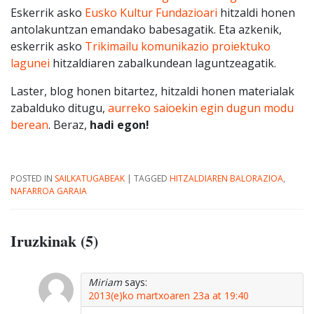
Eskerrik asko
Eusko Kultur Fundazioari
hitzaldi honen
antolakuntzan emandako babesagatik. Eta azkenik,
eskerrik asko
Trikimailu komunikazio proiektuko
lagunei
hitzaldiaren zabalkundean laguntzeagatik.
Laster, blog honen bitartez, hitzaldi honen materialak
zabalduko ditugu,
aurreko saioekin egin dugun modu
berean
. Beraz,
hadi egon!
POSTED IN
SAILKATUGABEAK
|
TAGGED
HITZALDIAREN BALORAZIOA
,
NAFARROA GARAIA
Iruzkinak (5)
Miriam
says:
2013(e)ko martxoaren 23a at 19:40