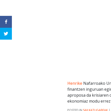
Henrike
Nafarroako Uni
finantzen inguruan egin
aproposa da krisiaren 
ekonomiaz modu errez 
POSTED IN
SAILKATUGABEAK
|