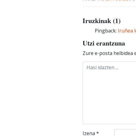
Iruzkinak (1)
Pingback:
Iruñea 
Utzi erantzuna
Zure e-posta helbidea e
Izena
*