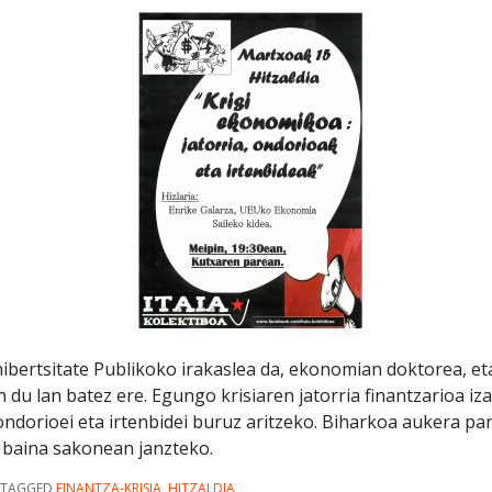
bertsitate Publikoko irakaslea da, ekonomian doktorea, e
 du lan batez ere. Egungo krisiaren jatorria finantzarioa iz
ondorioei eta irtenbidei buruz aritzeko. Biharkoa aukera p
baina sakonean janzteko.
TAGGED
FINANTZA-KRISIA
,
HITZALDIA