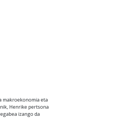
ta makroekonomia eta
anik, Henrike pertsona
aregabea izango da