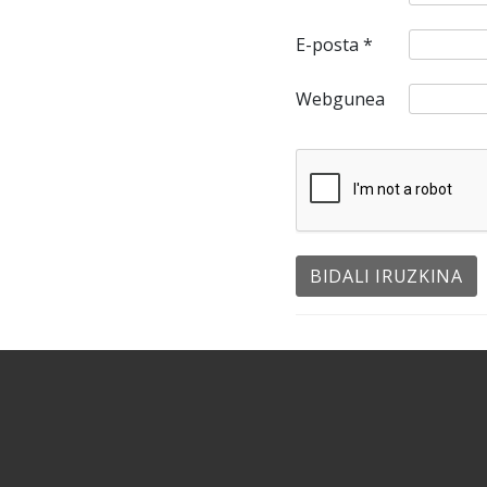
E-posta
*
Webgunea