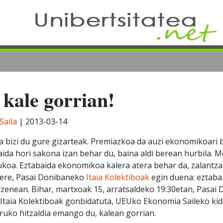
kale gorrian!
aila
|
2013-03-14
 bizi du gure gizarteak. Premiazkoa da auzi ekonomikoari
aida hori sakona izan behar du, baina aldi berean hurbila. 
oa. Eztabaida ekonomikoa kalera atera behar da, zalantzari
n ere, Pasai Donibaneko
Itaia Kolektiboak
egin duena: eztab
uzenean. Bihar, martxoak 15, arratsaldeko 19:30etan, Pasai
Itaia Kolektiboak gonbidatuta, UEUko Ekonomia Saileko ki
ruko hitzaldia emango du, kalean gorrian.