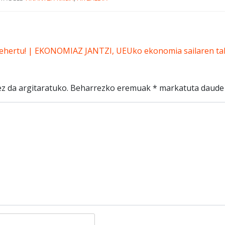
lehertu! | EKONOMIAZ JANTZI, UEUko ekonomia sailaren tal
z da argitaratuko.
Beharrezko eremuak
*
markatuta daude