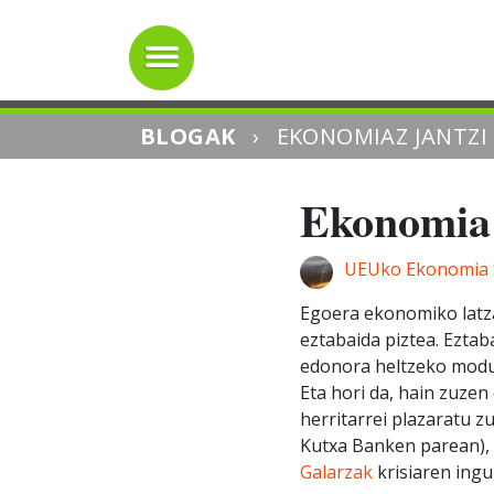
BLOGAK
›
EKONOMIAZ JANTZI
Ekonomia 
UEUko Ekonomia S
Egoera ekonomiko latza
eztabaida piztea. Eztab
edonora heltzeko moduk
Eta hori da, hain zuze
herritarrei plazaratu z
Kutxa Banken parean), 
Galarzak
krisiaren ingu