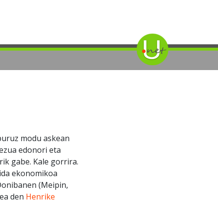
 buruz modu askean
Mezua edonori eta
k gabe. Kale gorrira.
aida ekonomikoa
 Donibanen (Meipin,
dea den
Henrike