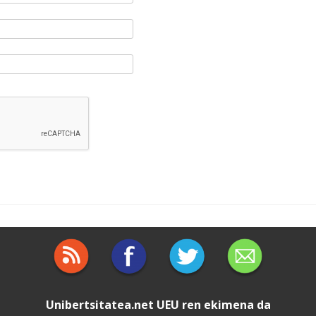
Unibertsitatea.net
UEU
ren ekimena da