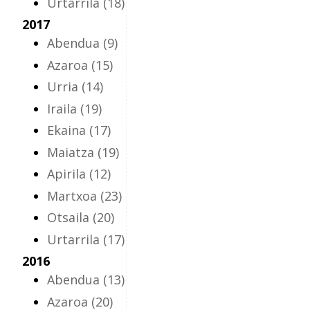
Urtarrila
(18)
2017
Abendua
(9)
Azaroa
(15)
Urria
(14)
Iraila
(19)
Ekaina
(17)
Maiatza
(19)
Apirila
(12)
Martxoa
(23)
Otsaila
(20)
Urtarrila
(17)
2016
Abendua
(13)
Azaroa
(20)