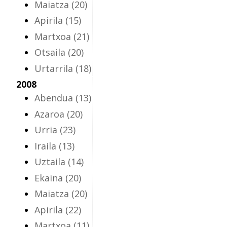
Maiatza
(20)
Apirila
(15)
Martxoa
(21)
Otsaila
(20)
Urtarrila
(18)
2008
Abendua
(13)
Azaroa
(20)
Urria
(23)
Iraila
(13)
Uztaila
(14)
Ekaina
(20)
Maiatza
(20)
Apirila
(22)
Martxoa
(11)