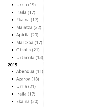
Urria
(19)
Iraila
(17)
Ekaina
(17)
Maiatza
(22)
Apirila
(20)
Martxoa
(17)
Otsaila
(21)
Urtarrila
(13)
2015
Abendua
(11)
Azaroa
(18)
Urria
(21)
Iraila
(17)
Ekaina
(20)