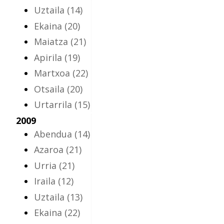
Uztaila
(14)
Ekaina
(20)
Maiatza
(21)
Apirila
(19)
Martxoa
(22)
Otsaila
(20)
Urtarrila
(15)
2009
Abendua
(14)
Azaroa
(21)
Urria
(21)
Iraila
(12)
Uztaila
(13)
Ekaina
(22)