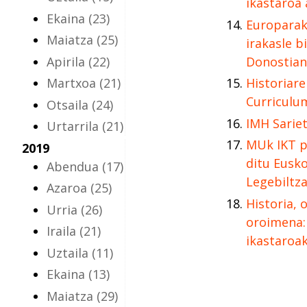
ikastaroa 
Ekaina
(23)
Europarak
Maiatza
(25)
irakasle b
Apirila
(22)
Donostian
Martxoa
(21)
Historiare
Curriculu
Otsaila
(24)
IMH Sariet
Urtarrila
(21)
MUk IKT p
2019
ditu Eusk
Abendua
(17)
Legebiltz
Azaroa
(25)
Historia, 
Urria
(26)
oroimena:
Iraila
(21)
ikastaroa
Uztaila
(11)
Ekaina
(13)
Maiatza
(29)