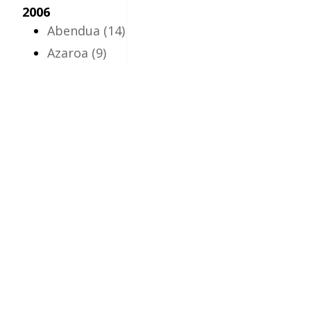
2006
Abendua
(14)
Azaroa
(9)