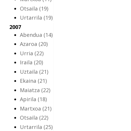
Otsaila
(19)
Urtarrila
(19)
2007
Abendua
(14)
Azaroa
(20)
Urria
(22)
Iraila
(20)
Uztaila
(21)
Ekaina
(21)
Maiatza
(22)
Apirila
(18)
Martxoa
(21)
Otsaila
(22)
Urtarrila
(25)