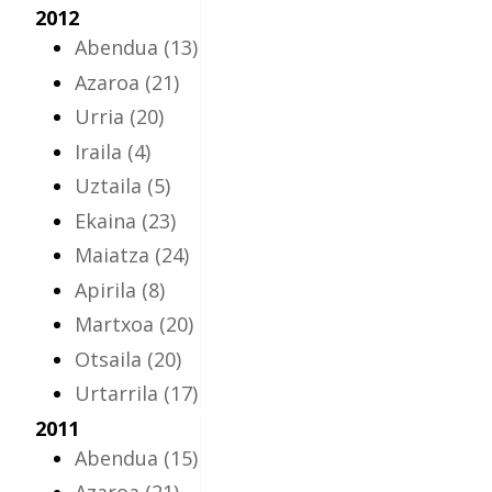
2012
Abendua
(13)
Azaroa
(21)
Urria
(20)
Iraila
(4)
Uztaila
(5)
Ekaina
(23)
Maiatza
(24)
Apirila
(8)
Martxoa
(20)
Otsaila
(20)
Urtarrila
(17)
2011
Abendua
(15)