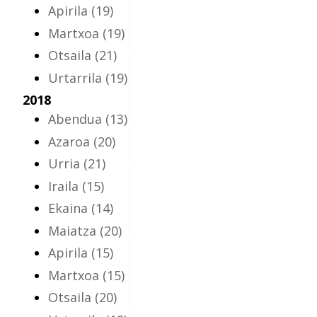
Apirila
(19)
Martxoa
(19)
Otsaila
(21)
Urtarrila
(19)
2018
Abendua
(13)
Azaroa
(20)
Urria
(21)
Iraila
(15)
Ekaina
(14)
Maiatza
(20)
Apirila
(15)
Martxoa
(15)
Otsaila
(20)