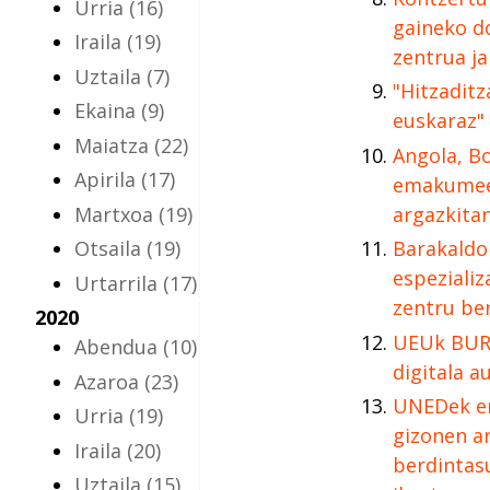
Urria
(16)
gaineko d
Iraila
(19)
zentrua j
Uztaila
(7)
"Hitzaditz
Ekaina
(9)
euskaraz"
Maiatza
(22)
Angola, Bo
Apirila
(17)
emakumeen
Martxoa
(19)
argazkita
Otsaila
(19)
Barakaldon
espeziali
Urtarrila
(17)
zentru be
2020
UEUk BUR
Abendua
(10)
digitala a
Azaroa
(23)
UNEDek e
Urria
(19)
gizonen a
Iraila
(20)
berdintas
Uztaila
(15)