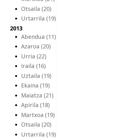
Otsaila
(20)
Urtarrila
(19)
2013
Abendua
(11)
Azaroa
(20)
Urria
(22)
Iraila
(16)
Uztaila
(19)
Ekaina
(19)
Maiatza
(21)
Apirila
(18)
Martxoa
(19)
Otsaila
(20)
Urtarrila
(19)