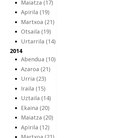
Maiatza
(17)
Apirila
(19)
Martxoa
(21)
Otsaila
(19)
Urtarrila
(14)
2014
Abendua
(10)
Azaroa
(21)
Urria
(23)
Iraila
(15)
Uztaila
(14)
Ekaina
(20)
Maiatza
(20)
Apirila
(12)
Martxoa
(21)