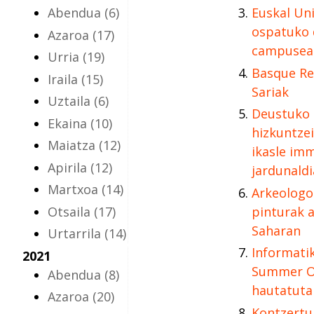
Abendua
(6)
Euskal Un
ospatuko 
Azaroa
(17)
campusea
Urria
(19)
Basque Re
Iraila
(15)
Sariak
Uztaila
(6)
Deustuko 
Ekaina
(10)
hizkuntzei
Maiatza
(12)
ikasle imm
Apirila
(12)
jardunaldi
Martxoa
(14)
Arkeologo
Otsaila
(17)
pinturak a
Saharan
Urtarrila
(14)
Informatik
2021
Summer O
Abendua
(8)
hautatuta
Azaroa
(20)
Kontzertu