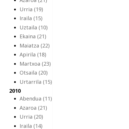
Azaroa
(21)
Urria
(19)
Iraila
(15)
Uztaila
(10)
Ekaina
(21)
Maiatza
(22)
Apirila
(18)
Martxoa
(23)
Otsaila
(20)
Urtarrila
(15)
2010
Abendua
(11)
Azaroa
(21)
Urria
(20)
Iraila
(14)