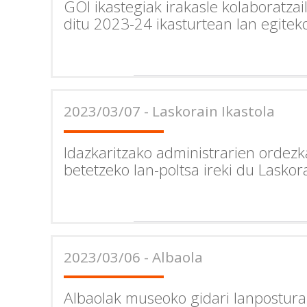
GOI ikastegiak irakasle kolaboratza
ditu 2023-24 ikasturtean lan egitek
2023/03/07 - Laskorain Ikastola
Idazkaritzako administrarien ordez
betetzeko lan-poltsa ireki du Laskora
2023/03/06 - Albaola
Albaolak museoko gidari lanpostur