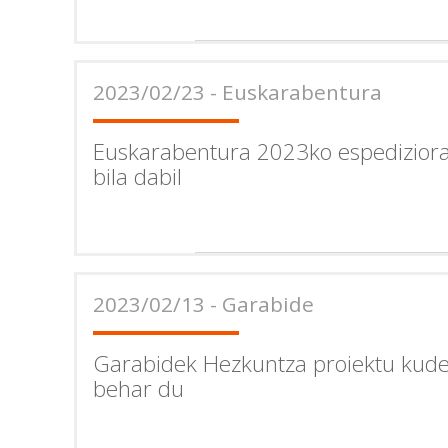
2023/02/23 - Euskarabentura
Euskarabentura 2023ko espedizior
bila dabil
2023/02/13 - Garabide
Garabidek Hezkuntza proiektu kude
behar du