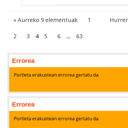
« Aurreko 9 elementuak
1
Hurren
2
3
4
5
6
...
63
Errorea
Portleta erakustean errorea gertatu da.
Errorea
Portleta erakustean errorea gertatu da.