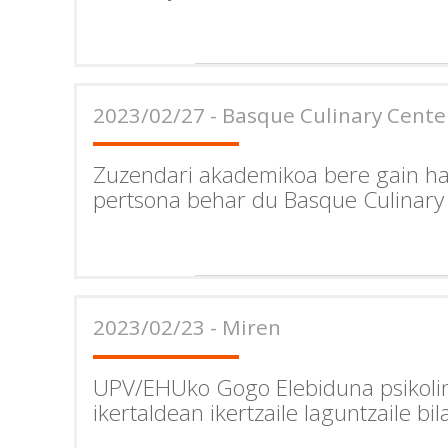
2023/02/27 - Basque Culinary Cente
Zuzendari akademikoa bere gain h
pertsona behar du Basque Culinary
2023/02/23 - Miren
UPV/EHUko Gogo Elebiduna psikolin
ikertaldean ikertzaile laguntzaile bil