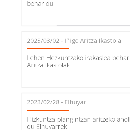
behar du
2023/03/02 - Iñigo Aritza Ikastola
Lehen Hezkuntzako irakaslea behar
Aritza Ikastolak
2023/02/28 - Elhuyar
Hizkuntza-plangintzan aritzeko ahol
du Elhuyarrek