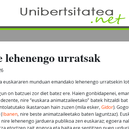
 lehenengo urratsak
26
ia euskararen munduan emandako lehenengo urratsekin lot
gun on batzuei zor diet batez ere. Haien gonbidapenei, eman
 dezente, nire “euskara animatzaileetako” batek hitzaldi b
tolatutako ikastaroan hain zuzen (mila esker,
Gidor
). Gogo
 (
Ibanen
, nire beste animatzaileetako baten laguntzaz). Eu
a nire lehenengo jarduera publikoa zen euskaraz; egoera n
tza etortzen zait gogora eta baita ere sentitzen nuen urduri