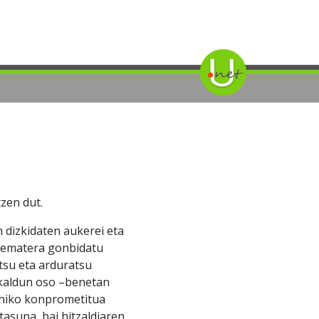
zen dut.
 dizkidaten aukerei eta
at ematera gonbidatu
tsu eta arduratsu
skaldun oso –benetan
ahiko konprometitua
tasuna, bai hitzaldiaren