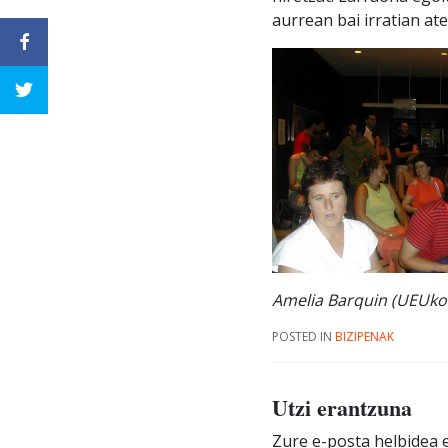
aurrean bai irratian at
Amelia Barquin (UEUko L
POSTED IN
BIZIPENAK
Utzi erantzuna
Zure e-posta helbidea e