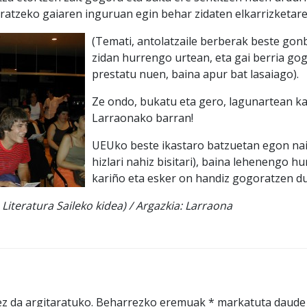
eratzeko gaiaren inguruan egin behar zidaten elkarrizketare
(Temati, antolatzaile berberak beste gon
zidan hurrengo urtean, eta gai berria go
prestatu nuen, baina apur bat lasaiago).
Ze ondo, bukatu eta gero, lagunartean k
Larraonako barran!
UEUko beste ikastaro batzuetan egon nai
hizlari nahiz bisitari), baina lehenengo h
kariño eta esker on handiz gogoratzen du
iteratura Saileko kidea) / Argazkia: Larraona
z da argitaratuko.
Beharrezko eremuak
*
markatuta daude