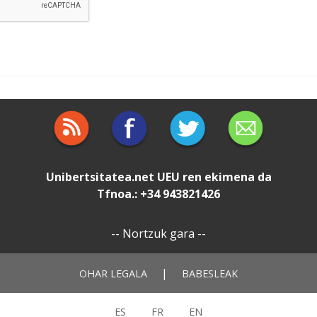
Unibertsitatea.net
UEU
ren ekimena da
Tfnoa.: +34 943821426
--
Nortzuk gara
--
|
OHAR LEGALA
BABESLEAK
ES
FR
EN