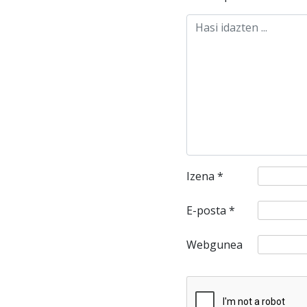
Izena
*
E-posta
*
Webgunea