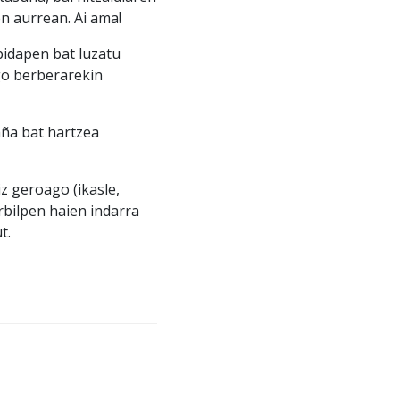
n aurrean. Ai ama!
bidapen bat luzatu
go berberarekin
aña bat hartzea
z geroago (ikasle,
urbilpen haien indarra
t.