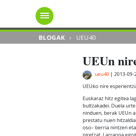
BLOGAK
›
UEU40
UEUn nire
ueu40
|
2013-09-
UEUko nire esperientz
Euskaraz hitz egitea la
bultzakadei. Duela urte
ninduen, berak UEUn an
prestatu nuen hitzaldia
oso– berria nintzen et
niretzat. Larraona egoi