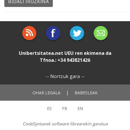
Unibertsitatea.net
UEU
ren ekimena da
Tfnoa.: +34 943821426
--
Nortzuk gara
--
|
OHAR LEGALA
BABESLEAK
ES
FR
EN
CodeSyntaxek software librearekin garatua