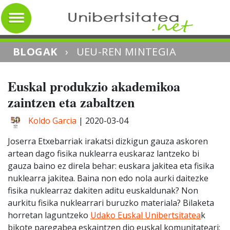
BLOGAK
›
UEU-REN MINTEGIA
Euskal produkzio akademikoa
zaintzen eta zabaltzen
Koldo Garcia
|
2020-03-04
Joserra Etxebarriak irakatsi dizkigun gauza askoren
artean dago fisika nuklearra euskaraz lantzeko bi
gauza baino ez direla behar: euskara jakitea eta fisika
nuklearra jakitea. Baina non edo nola aurki daitezke
fisika nuklearraz dakiten aditu euskaldunak? Non
aurkitu fisika nuklearrari buruzko materiala? Bilaketa
horretan laguntzeko
Udako Euskal Unibertsitatea
k
bikote paregabea eskaintzen dio euskal komunitateari: