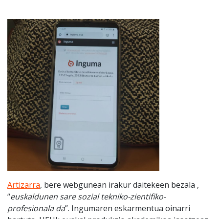
Artizarra
, bere webgunean irakur daitekeen bezala ,
“
euskaldunen sare sozial tekniko-zientifiko-
profesionala da
”. Ingumaren eskarmentua oinarri