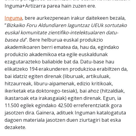
Inguma+Artizarra parea hain zuzen ere.
Inguma
, bere aurkezpenean irakur daitekeen bezala,
“
Bizkaiko Foru Aldundiaren laguntzaz UEUk sortutako
euskal komunitate zientifiko-intelektualaren datu-
basea da
”. Bere helburua euskal produkzio
akademikoaren berri ematea da, hau da, egindako
produkzio akademikoa eta egile euskaldunak
ezagutarazteko baliabide bat da. Datu-base hau
elikatzeko 194 erakunderen produkzioa erabiltzen da,
bai idatziz egiten direnak (liburuak, artikuluak,
hitzaurreak, liburu-aipamenak, edizio kritikoak,
ikerketak eta doktorego-tesiak), bai ahoz (hitzaldiak,
ikastaroak eta irakasgaiak) egiten direnak. Egun, ia
11.500 egilek egindako 42.500 erreferentziatik gora
jasotzen dira. Gainera, adituek Inguman katalogatuta
dagoen materiala jasotzen duen ziurtagiri bat eska
dezakete.