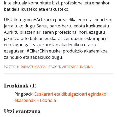
intelektuala komunitate bizi, profesional eta emankor
bat dela ikusteko eta erakusteko.
UEUtik Inguma+Artizarra parea elikatzen eta indartzen
jarraituko dugu. Sartu, parte-hartu edota kuxkuxeatu.
Aurkitu bilatzen ari zaren profesional hori, ezagutu
jakintza-arlo batean euskaraz zer duzun eskuragarri
edo lagun gaitzazu zure lan akademikoa eta zu
ezagutzen. #ElkarEkin euskal produkzio akademikoa
zainduko eta zabalduko dugu.
POSTED IN
SAILKATU GABEA
|
TAGGED
ARTIZARRA
,
INGUMA
Iruzkinak (1)
Pingback:
Euskarari eta dibulgazioari egindako
ekarpenak – Edonola
Utzi erantzuna