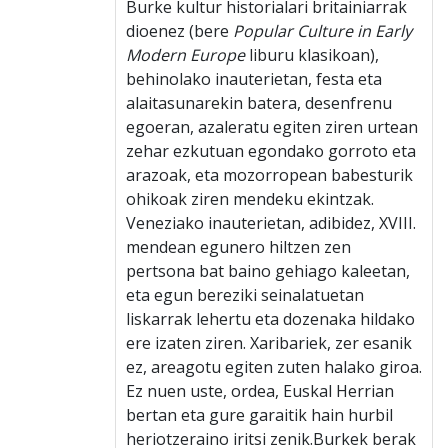
Burke kultur historialari britainiarrak
dioenez (bere
Popular Culture in Early
Modern Europe
liburu klasikoan),
behinolako inauterietan, festa eta
alaitasunarekin batera, desenfrenu
egoeran, azaleratu egiten ziren urtean
zehar ezkutuan egondako gorroto eta
arazoak, eta mozorropean babesturik
ohikoak ziren mendeku ekintzak.
Veneziako inauterietan, adibidez, XVIII.
mendean egunero hiltzen zen
pertsona bat baino gehiago kaleetan,
eta egun bereziki seinalatuetan
liskarrak lehertu eta dozenaka hildako
ere izaten ziren. Xaribariek, zer esanik
ez, areagotu egiten zuten halako giroa.
Ez nuen uste, ordea, Euskal Herrian
bertan eta gure garaitik hain hurbil
heriotzeraino iritsi zenik.Burkek berak