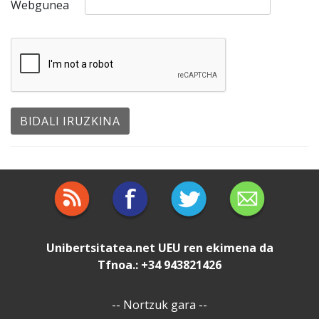
Webgunea
Unibertsitatea.net
UEU
ren ekimena da
Tfnoa.: +34 943821426
--
Nortzuk gara
--