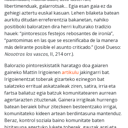
libertimenduak, galarrotsak… Egia esan gaia ez da
gehiegi aztertu euskal kasuan. Lehen bilaketa batean
aurkitu ditudan erreferentzia bakanetan, nahiko
positiboki baloratzen dira herri kulturako tradizio
hauek: “pintorescos festejos rebosantes de ironía”,
“pantomimas en las que se escenificaba de la manera
más delirante posible el asunto criticado.” (José Dueso:
Nosotros los vascos
, II, 214 orr.).
Balorazio pintoreskistatik haratago doa gaiaren
gaineko Mattin Irigoienen
artikulu
jakingarri bat.
Irigoienentzat toberak gizarteko ezinegon bat
salatzeko erritual askatzaileak ziren, satira, irria eta
fartsa baliatuz egia batzuk komunitatearen aurrean
agertarazten zituztenak. Gainera irrigileak hurrengo
batean beraiek bihur zitezkeen besteentzako irrigai,
komunitateko kideen artean berdintasuna mantenduz.
Beraz, kontrol soziala baino komunitate baten
bizitasuna agertuko lukete toberek, gauzak argi eta