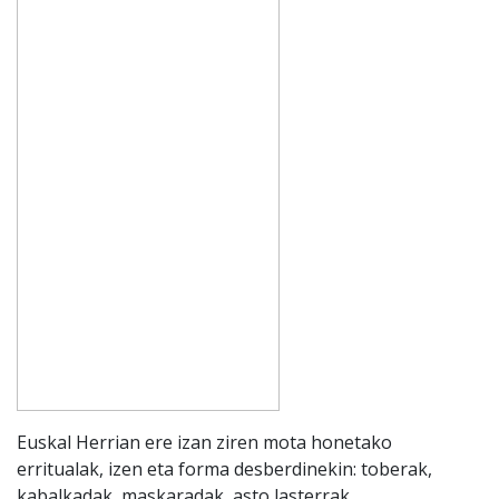
Euskal Herrian ere izan ziren mota honetako
erritualak, izen eta forma desberdinekin: toberak,
kabalkadak, maskaradak, asto lasterrak,