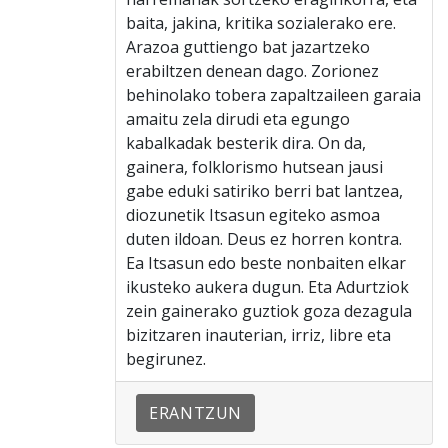
baita, jakina, kritika sozialerako ere.
Arazoa guttiengo bat jazartzeko
erabiltzen denean dago. Zorionez
behinolako tobera zapaltzaileen garaia
amaitu zela dirudi eta egungo
kabalkadak besterik dira. On da,
gainera, folklorismo hutsean jausi
gabe eduki satiriko berri bat lantzea,
diozunetik Itsasun egiteko asmoa
duten ildoan. Deus ez horren kontra.
Ea Itsasun edo beste nonbaiten elkar
ikusteko aukera dugun. Eta Adurtziok
zein gainerako guztiok goza dezagula
bizitzaren inauterian, irriz, libre eta
begirunez.
ERANTZUN