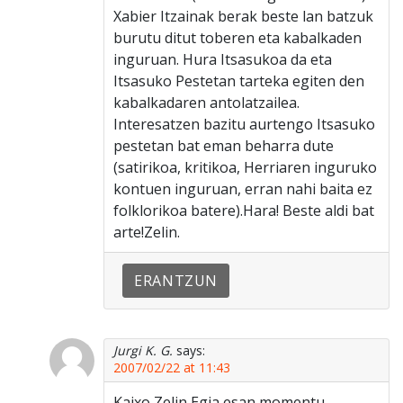
Xabier Itzainak berak beste lan batzuk
burutu ditut toberen eta kabalkaden
inguruan. Hura Itsasukoa da eta
Itsasuko Pestetan tarteka egiten den
kabalkadaren antolatzailea.
Interesatzen bazitu aurtengo Itsasuko
pestetan bat eman beharra dute
(satirikoa, kritikoa, Herriaren inguruko
kontuen inguruan, erran nahi baita ez
folklorikoa batere).Hara! Beste aldi bat
arte!Zelin.
ERANTZUN
Jurgi K. G.
says:
2007/02/22 at 11:43
Kaixo Zelin,Egia esan momentu