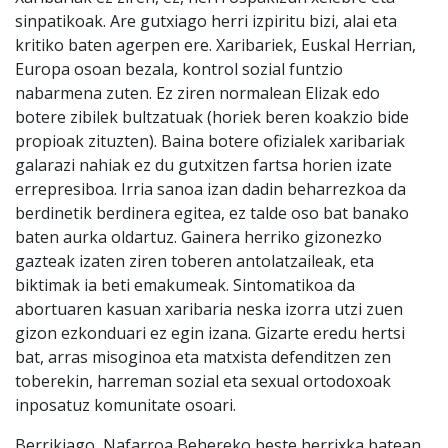
sinpatikoak. Are gutxiago herri izpiritu bizi, alai eta
kritiko baten agerpen ere. Xaribariek, Euskal Herrian,
Europa osoan bezala, kontrol sozial funtzio
nabarmena zuten. Ez ziren normalean Elizak edo
botere zibilek bultzatuak (horiek beren koakzio bide
propioak zituzten). Baina botere ofizialek xaribariak
galarazi nahiak ez du gutxitzen fartsa horien izate
errepresiboa. Irria sanoa izan dadin beharrezkoa da
berdinetik berdinera egitea, ez talde oso bat banako
baten aurka oldartuz. Gainera herriko gizonezko
gazteak izaten ziren toberen antolatzaileak, eta
biktimak ia beti emakumeak. Sintomatikoa da
abortuaren kasuan xaribaria neska izorra utzi zuen
gizon ezkonduari ez egin izana. Gizarte eredu hertsi
bat, arras misoginoa eta matxista defenditzen zen
toberekin, harreman sozial eta sexual ortodoxoak
inposatuz komunitate osoari.
Berrikiago, Nafarroa Behereko beste herrixka batean,