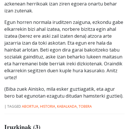
azkenean herrikoak izan ziren egoera onartu behar
izan zutenak.
Egun horren normala iruditzen zaiguna, ezkondu gabe
elkarrekin bizi ahal izatea, norbere bizitza egin ahal
izatea (berez ere aski zail izaten dena) atzora arte
jazarria izan da toki askotan. Eta egun ere hala da
hainbat arlotan. Beti egon dira garai bakoitzeko tabu
sozialak gaindituz, aske izan beharko lukeen maitasun
eta harremanei bide berriak ireki dizkiotenak. Oraindik
elkarrekin segitzen duen kuple hura kasurako. Anitz
urtez!
(Biba zuek Ainisko, mila esker guztiagatik, eta agur
bero bat egunotan ezagutu ditudan hamsterki guztiei).
|
TAGGED
ABORTUA
,
HISTORIA
,
KABALKADA
,
TOBERA
Iruzkinak (3)