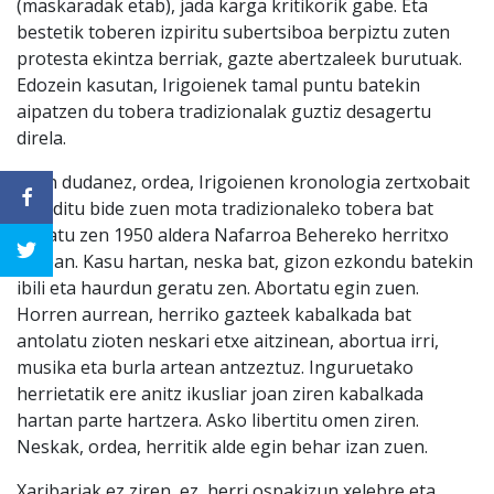
(maskaradak etab), jada karga kritikorik gabe. Eta
bestetik toberen izpiritu subertsiboa berpiztu zuten
protesta ekintza berriak, gazte abertzaleek burutuak.
Edozein kasutan, Irigoienek tamal puntu batekin
aipatzen du tobera tradizionalak guztiz desagertu
direla.
Jakin dudanez, ordea, Irigoienen kronologia zertxobait
gainditu bide zuen mota tradizionaleko tobera bat
ospatu zen 1950 aldera Nafarroa Behereko herritxo
batean. Kasu hartan, neska bat, gizon ezkondu batekin
ibili eta haurdun geratu zen. Abortatu egin zuen.
Horren aurrean, herriko gazteek kabalkada bat
antolatu zioten neskari etxe aitzinean, abortua irri,
musika eta burla artean antzeztuz. Inguruetako
herrietatik ere anitz ikusliar joan ziren kabalkada
hartan parte hartzera. Asko libertitu omen ziren.
Neskak, ordea, herritik alde egin behar izan zuen.
Xaribariak ez ziren, ez, herri ospakizun xelebre eta