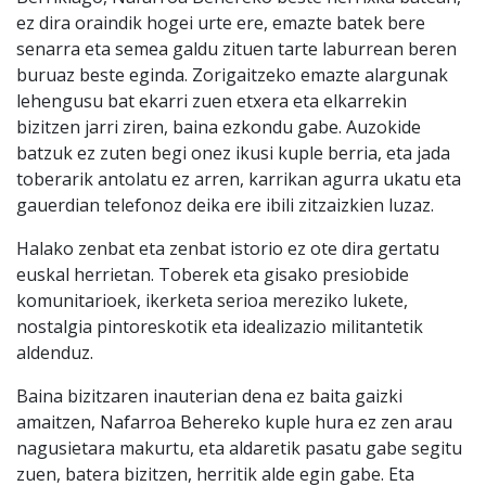
ez dira oraindik hogei urte ere, emazte batek bere
senarra eta semea galdu zituen tarte laburrean beren
buruaz beste eginda. Zorigaitzeko emazte alargunak
lehengusu bat ekarri zuen etxera eta elkarrekin
bizitzen jarri ziren, baina ezkondu gabe. Auzokide
batzuk ez zuten begi onez ikusi kuple berria, eta jada
toberarik antolatu ez arren, karrikan agurra ukatu eta
gauerdian telefonoz deika ere ibili zitzaizkien luzaz.
Halako zenbat eta zenbat istorio ez ote dira gertatu
euskal herrietan. Toberek eta gisako presiobide
komunitarioek, ikerketa serioa mereziko lukete,
nostalgia pintoreskotik eta idealizazio militantetik
aldenduz.
Baina bizitzaren inauterian dena ez baita gaizki
amaitzen, Nafarroa Behereko kuple hura ez zen arau
nagusietara makurtu, eta aldaretik pasatu gabe segitu
zuen, batera bizitzen, herritik alde egin gabe. Eta