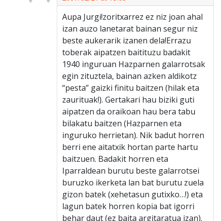
Aupa Jurgi!zoritxarrez ez niz joan ahal
izan auzo lanetarat bainan segur niz
beste aukerarik izanen dela!Errazu
toberak aipatzen baitituzu badakit
1940 inguruan Hazparnen galarrotsak
egin zituztela, bainan azken aldikotz
“pesta” gaizki finitu baitzen (hilak eta
zaurituak!). Gertakari hau biziki guti
aipatzen da oraikoan hau bera tabu
bilakatu baitzen (Hazparnen eta
inguruko herrietan). Nik badut horren
berri ene aitatxik hortan parte hartu
baitzuen. Badakit horren eta
Iparraldean burutu beste galarrotsei
buruzko ikerketa lan bat burutu zuela
gizon batek (xehetasun gutixko…!) eta
lagun batek horren kopia bat igorri
behar daut (ez baita argitaratua izan).