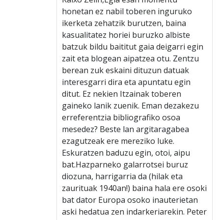
honetan ez nabil toberen inguruko
ikerketa zehatzik burutzen, baina
kasualitatez horiei buruzko albiste
batzuk bildu baititut gaia deigarri egin
zait eta blogean aipatzea otu. Zentzu
berean zuk eskaini dituzun datuak
interesgarri dira eta apuntatu egin
ditut. Ez nekien Itzainak toberen
gaineko lanik zuenik. Eman dezakezu
erreferentzia bibliografiko osoa
mesedez? Beste lan argitaragabea
ezagutzeak ere mereziko luke.
Eskuratzen baduzu egin, otoi, aipu
bat.Hazparneko galarrotsei buruz
diozuna, harrigarria da (hilak eta
zaurituak 1940an!) baina hala ere osoki
bat dator Europa osoko inauterietan
aski hedatua zen indarkeriarekin. Peter