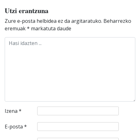
Utzi erantzuna
Zure e-posta helbidea ez da argitaratuko.
Beharrezko
eremuak
*
markatuta daude
Izena
*
E-posta
*