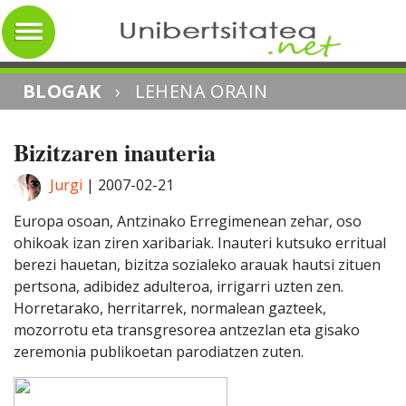
BLOGAK
›
LEHENA ORAIN
Bizitzaren inauteria
Jurgi
|
2007-02-21
Europa osoan, Antzinako Erregimenean zehar, oso
ohikoak izan ziren xaribariak. Inauteri kutsuko erritual
berezi hauetan, bizitza sozialeko arauak hautsi zituen
pertsona, adibidez adulteroa, irrigarri uzten zen.
Horretarako, herritarrek, normalean gazteek,
mozorrotu eta transgresorea antzezlan eta gisako
zeremonia publikoetan parodiatzen zuten.