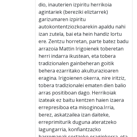
dio, inauterien izpiritu herrikoia
agintariek (bereziki eliztarrek)
garizumaren izpiritu
autokontentziozkoarekin apaldu nahi
izan zutela, bai eta hein handiz lortu
ere. Zentzu horretan, parte batez badu
arrazoia Mattin Irigoienek toberetan
herri indarra ikustean, eta tobera
tradizionalen gainbeheran goitik
behera ezarritako akulturazioaren
eragina. Irigoienen okerra, nire iritziz,
tobera tradizionalei ematen dien balio
arras positiboan dago. Herrikoiak
izateak ez baitu kentzen haien izaera
errepresiboa eta misoginoa.Irria,
berez, askatzailea izan daiteke,
erreprimiturik duguna ateratzeko
lagungarria, konfiantzazko
harremanak sortzeko eraginkorra, eta