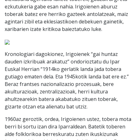
ezkutukeria gabe esan nahia. Irigoienen aburuz
toberak batez ere herriko gazteek antolatzeak, maiz
agintari zibil eta eklesiastikoen debekuen gainetik,
xaribarien izate kritikoa baieztatuko luke.
Kronologiari dagokionez, Irigoienek “gai huntaz
dauden izkribuak arakatuz” ondorioztatu du Ipar
Euskal Herrian “1914ko gerlatik landa jada tobera
gutiago ematen dela. Eta 1945kotik landa bat ere ez.”
Beraz frantses nazionalizazio prozesuak, bere
akulturazioak, zentralizazioak, herri kultura
ahultzearekin batera akabatuko zituen toberak,
gizarte otzan eta alienatu bat utziz.
1960az geroztik, ordea, Irigoienen ustez, tobera mota
berri bi sortu izan dira Iparraldean. Batetik toberen
alde folklorikoa berreskuratu zuten ikuskizunak