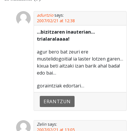
adurtzio
says:
2007/02/21 at 12:38
…bizitzaren inauterian…
trialaralaaaa!
agur bero bat zeuri ere
mustelidogoitia! ia laster lotzen garen…
kixua beti aitzaki izan barik ahal bada!
edo bai…
goraintziak edortari…
ERANTZUN
Zelin
says:
2007/02/21 at 13:05