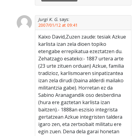
Jurgi K. G.
says:
2007/01/12 at 09:41
Kaixo David,Zuzen zaude: tesiak Azkue
karlista izan zela dioen topiko
etengabe errepikatua ezeztatzen du.
Zehatzago esateko:- 1887 urtera arte
(23 urte zituen orduan) Azkue, familia
tradizioz, karlismoaren sinpatizantea
izan zela dirudi (baina alderdi mailako
militantzia gabe). Horretan ez da
Sabino Aranagandik oso desberdina
(hura ere gaztetan karlista izan
baitzen).- 1888an eszisio integrista
gertatzean Azkue integristen taldera
igaro zen, eta zertxobait militatu ere
egin zuen. Dena dela garai honetan