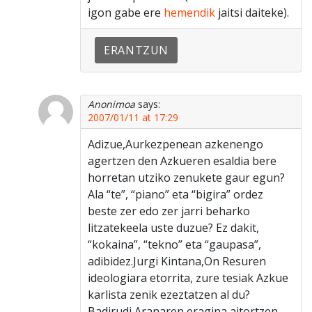
igon gabe ere
hemendik
jaitsi daiteke).
ERANTZUN
Anonimoa
says:
2007/01/11 at 17:29
Adizue,Aurkezpenean azkenengo
agertzen den Azkueren esaldia bere
horretan utziko zenukete gaur egun?
Ala “te”, “piano” eta “bigira” ordez
beste zer edo zer jarri beharko
litzatekeela uste duzue? Ez dakit,
“kokaina”, “tekno” eta “gaupasa”,
adibidez.Jurgi Kintana,On Resuren
ideologiara etorrita, zure tesiak Azkue
karlista zenik ezeztatzen al du?
Badirudi Aranaren eragina aitortzen