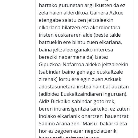
hartako gutunetan argi ikusten da ez
zela haien alderdikoa. Gainera Azkue
etengabe saiatu zen jeltzaleekin
elkarlana bilatzen eta akordioetara
iristen euskararen alde (beste talde
batzuekin ere bilatu zuen elkarlana,
baina jeltzaleenganako interesa
bereziki nabarmena da).Izatez
Gipuzkoa-Nafarroa aldeko jeltzaleekin
(sabindar baino gehiago euskaltzale
zirenak) lortu ere egin zuen Azkuek
adostasunetara iristea hainbat auzitan
(adibidez Euskaltzaindiaren inguruan).
Aldiz Bizkaiko sabindar gotorrek,
beren intransigentzia tarteko, ez zuten
inolako elkarlanik onartzen: hauentzat
Sabino Arana zen “Maisu” bakarra eta
hor ez zegoen ezer negoziatzerik,