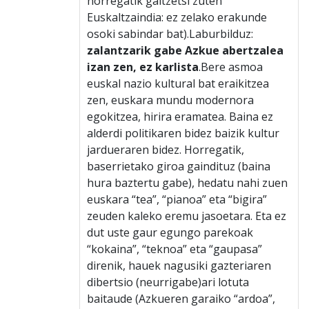
horregatik gaitzetsi zuten
Euskaltzaindia: ez zelako erakunde
osoki sabindar bat).Laburbilduz:
zalantzarik gabe Azkue abertzalea
izan zen, ez karlista
.Bere asmoa
euskal nazio kultural bat eraikitzea
zen, euskara mundu modernora
egokitzea, hirira eramatea. Baina ez
alderdi politikaren bidez baizik kultur
jardueraren bidez. Horregatik,
baserrietako giroa gaindituz (baina
hura baztertu gabe), hedatu nahi zuen
euskara “tea”, “pianoa” eta “bigira”
zeuden kaleko eremu jasoetara. Eta ez
dut uste gaur egungo parekoak
“kokaina”, “teknoa” eta “gaupasa”
direnik, hauek nagusiki gazteriaren
dibertsio (neurrigabe)ari lotuta
baitaude (Azkueren garaiko “ardoa”,