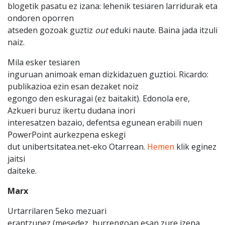
blogetik pasatu ez izana: lehenik tesiaren larridurak eta
ondoren oporren
atseden gozoak guztiz
out
eduki naute. Baina jada itzuli
naiz.
Mila esker tesiaren
inguruan animoak eman dizkidazuen guztioi. Ricardo:
publikazioa ezin esan dezaket noiz
egongo den eskuragai (ez baitakit). Edonola ere,
Azkueri buruz ikertu dudana inori
interesatzen bazaio, defentsa egunean erabili nuen
PowerPoint aurkezpena eskegi
dut unibertsitatea.net-eko Otarrean.
Hemen
klik eginez
jaitsi
daiteke.
Marx
Urtarrilaren 5eko mezuari
erantzunez (mesedez, hurrengoan esan zure izena,