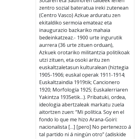
Sotaren eta Sabinoren taldeek lehen
zentro sozial bateratua ireki zutenean
(Centro Vasco) Azkue arduratu zen
ekitaldiko sermoia emateaz eta
inaugurazio bazkariko mahaia
bedeinkatzeaz.- 1900 urte ingurutik
aurrera (36 urte zituen orduan),
Azkuek orotariko militantzia politikoak
utzi zituen, eta osoki aritu zen
euskaltzaletasun kulturalean (hiztegia
1905-1906; euskal operak 1911-1914;
Euskaltzaindia 1919tik; Cancionero
1920; Morfología 1925; Euskalerriaren
Yakintza 1935etik…). Pribatuki, ordea,
ideologia abertzaleak markatu zuela
aitortzen zuen: “Mi política. Soy en el
fondo lo que me hizo Arana-Goiri:
nacionalista […] [pero] No pertenezco á
tal partido ni á ningún otro” (adiskide