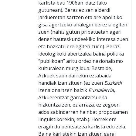
karlista bati 1906an idatzitako
gutunean). Beraz ez zen alderdi
jardueretan sartzen eta are apolitiko
gisa agertzeko ahalegin berezia egiten
zuen (nahiz gutun pribatuetan ageri
denez hauteskundeekiko interesa zuen
eta bozkatu ere egiten zuen). Beraz
ideologikoki abertzalea baina politika
“publikoan” aritu ordez nazionalismo
kulturalean murgildua. Bestalde,
Azkuek sabindarrekin eztabaida
handiak izan zituen (ez zuen
Euzkadi
izena onartzen baizik
Euskalerria
,
Azkuerentzat garrantzitsuena
hizkuntza zen, ez arraza, ez zegoen
ados sabindarren hainbat proposamen
linguistikorekin, etab.). Horrek ere
eragin du pentsatzea karlista edo zela.
Baina karlistekin izan zituen garai