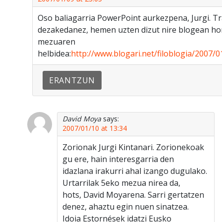
Oso baliagarria PowerPoint aurkezpena, Jurgi. T
dezakedanez, hemen uzten dizut nire blogean hor
mezuaren
helbidea:
http://www.blogari.net/filoblogia/2007/
ERANTZUN
David Moya
says:
2007/01/10 at 13:34
Zorionak Jurgi Kintanari. Zorionekoak
gu ere, hain interesgarria den
idazlana irakurri ahal izango dugulako.
Urtarrilak 5eko mezua nirea da,
hots, David Moyarena. Sarri gertatzen
denez, ahaztu egin nuen sinatzea.
Idoia Estornések idatzi Eusko