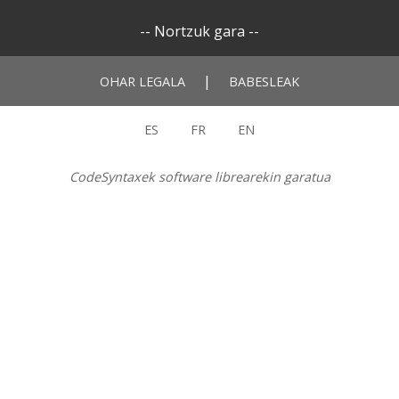
--
Nortzuk gara
--
|
OHAR LEGALA
BABESLEAK
ES
FR
EN
CodeSyntaxek software librearekin garatua