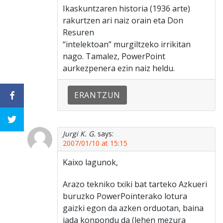
Ikaskuntzaren historia (1936 arte)
rakurtzen ari naiz orain eta Don
Resuren
“intelektoan” murgiltzeko irrikitan
nago. Tamalez, PowerPoint
aurkezpenera ezin naiz heldu.
ERANTZUN
Jurgi K. G.
says:
2007/01/10 at 15:15
Kaixo lagunok,
Arazo tekniko txiki bat tarteko Azkueri
buruzko PowerPointerako lotura
gaizki egon da azken orduotan, baina
jada konpondu da (lehen mezura