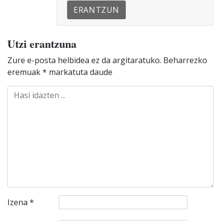
ERANTZUN
Utzi erantzuna
Zure e-posta helbidea ez da argitaratuko.
Beharrezko
eremuak
*
markatuta daude
Izena
*