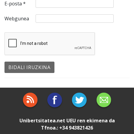
E-posta
*
Webgunea
Unibertsitatea.net
UEU
ren ekimena da
Tfnoa.: +34 943821426