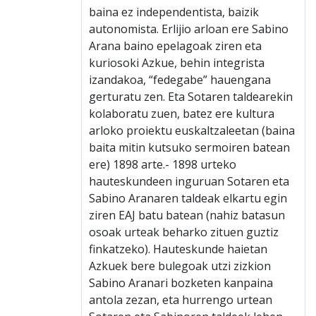
baina ez independentista, baizik
autonomista. Erlijio arloan ere Sabino
Arana baino epelagoak ziren eta
kuriosoki Azkue, behin integrista
izandakoa, “fedegabe” hauengana
gerturatu zen. Eta Sotaren taldearekin
kolaboratu zuen, batez ere kultura
arloko proiektu euskaltzaleetan (baina
baita mitin kutsuko sermoiren batean
ere) 1898 arte.- 1898 urteko
hauteskundeen inguruan Sotaren eta
Sabino Aranaren taldeak elkartu egin
ziren EAJ batu batean (nahiz batasun
osoak urteak beharko zituen guztiz
finkatzeko). Hauteskunde haietan
Azkuek bere bulegoak utzi zizkion
Sabino Aranari bozketen kanpaina
antola zezan, eta hurrengo urtean