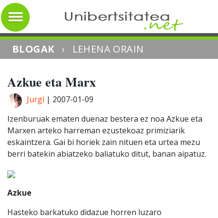
BLOGAK
›
LEHENA ORAIN
Azkue eta Marx
Jurgi
|
2007-01-09
Izenburuak ematen duenaz bestera ez noa Azkue eta
Marxen arteko harreman ezustekoaz primiziarik
eskaintzera. Gai bi horiek zain nituen eta urtea mezu
berri batekin abiatzeko baliatuko ditut, banan aipatuz.
Azkue
Hasteko barkatuko didazue horren luzaro