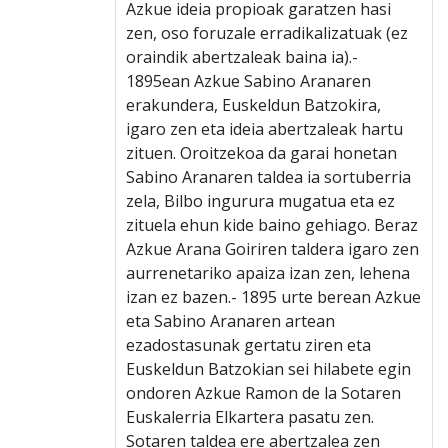
Azkue ideia propioak garatzen hasi
zen, oso foruzale erradikalizatuak (ez
oraindik abertzaleak baina ia).-
1895ean Azkue Sabino Aranaren
erakundera, Euskeldun Batzokira,
igaro zen eta ideia abertzaleak hartu
zituen. Oroitzekoa da garai honetan
Sabino Aranaren taldea ia sortuberria
zela, Bilbo ingurura mugatua eta ez
zituela ehun kide baino gehiago. Beraz
Azkue Arana Goiriren taldera igaro zen
aurrenetariko apaiza
izan zen, lehena
izan ez bazen.- 1895 urte berean Azkue
eta Sabino Aranaren artean
ezadostasunak gertatu ziren eta
Euskeldun Batzokian sei hilabete egin
ondoren Azkue Ramon de la Sotaren
Euskalerria Elkartera pasatu zen.
Sotaren taldea ere abertzalea zen