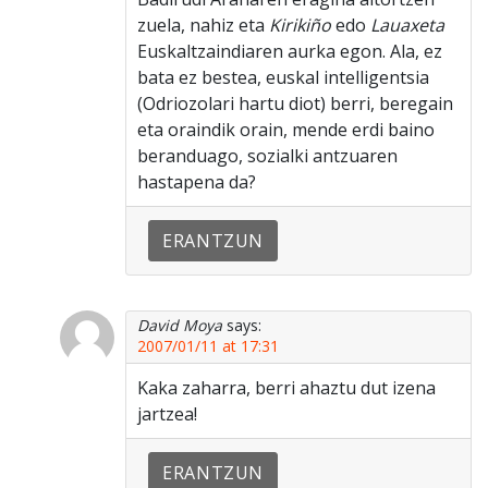
zuela, nahiz eta
Kirikiño
edo
Lauaxeta
Euskaltzaindiaren aurka egon. Ala, ez
bata ez bestea, euskal intelligentsia
(Odriozolari hartu diot) berri, beregain
eta oraindik orain, mende erdi baino
beranduago, sozialki antzuaren
hastapena da?
ERANTZUN
David Moya
says:
2007/01/11 at 17:31
Kaka zaharra, berri ahaztu dut izena
jartzea!
ERANTZUN