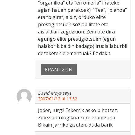
“organilloa” eta “erromeria” lirateke
agian hauen parekoak). “Tea”, “pianoa”
eta “bigira”, aldiz, orduko elite
prestigiotsuen soziabilitate eta
aisialdiari zegozkion. Zein ote dira
egungo elite prestigiotsuen (egun
halakorik baldin badago) irudia laburbil
dezaketen elementuak? Ez dakit.
ERANTZUN
David Moya
says:
2007/01/12 at 13:52
Joder, Jurgi! Eskerrik asko bihotzez.
Zinez antologikoa zure erantzuna.
Bikain jarriko zizuten, duda barik.