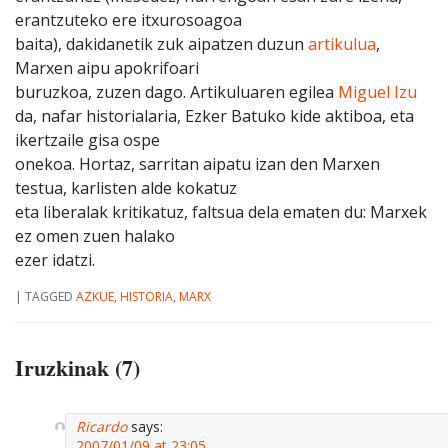
erantzuteko ere itxurosoagoa
baita), dakidanetik zuk aipatzen duzun
artikulua
,
Marxen aipu apokrifoari
buruzkoa, zuzen dago. Artikuluaren egilea
Miguel Izu
da, nafar historialaria, Ezker Batuko kide aktiboa, eta
ikertzaile gisa ospe
onekoa. Hortaz, sarritan aipatu izan den Marxen
testua, karlisten alde kokatuz
eta liberalak kritikatuz, faltsua dela ematen du: Marxek
ez omen zuen halako
ezer idatzi.
|
TAGGED
AZKUE
,
HISTORIA
,
MARX
Iruzkinak (7)
Ricardo
says:
2007/01/09 at 23:05