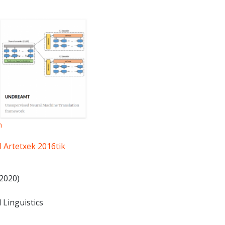
m
l Artetxek 2016tik
(2020)
 Linguistics