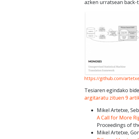
azken urratsean back-t
https://github.com/artet
Tesiaren egindako bide
argitaratu zituen 9 art
Mikel Artetxe, Se
A Call for More R
Proceedings of th
Mikel Artetxe, Go