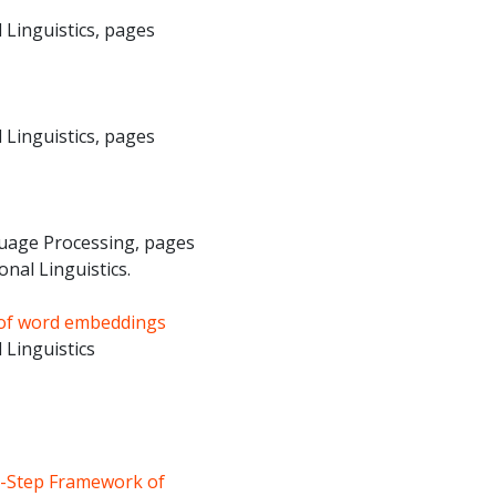
 Linguistics, pages
 Linguistics, pages
guage Processing, pages
nal Linguistics.
s of word embeddings
 Linguistics
i-Step Framework of