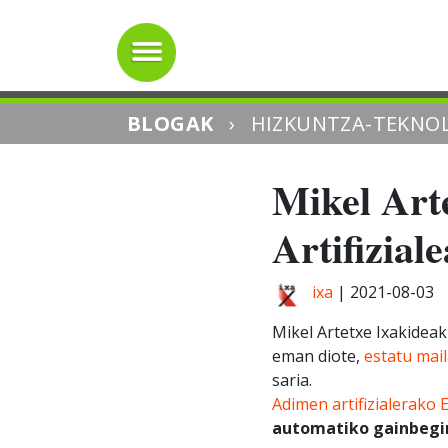
BLOGAK
›
HIZKUNTZA-TEKNOL
Mikel Art
Artifizial
ixa
|
2021-08-03
Mikel Artetxe Ixakideak
eman diote,
estatu mai
saria.
Adimen artifizialerako
automatiko gainbegi