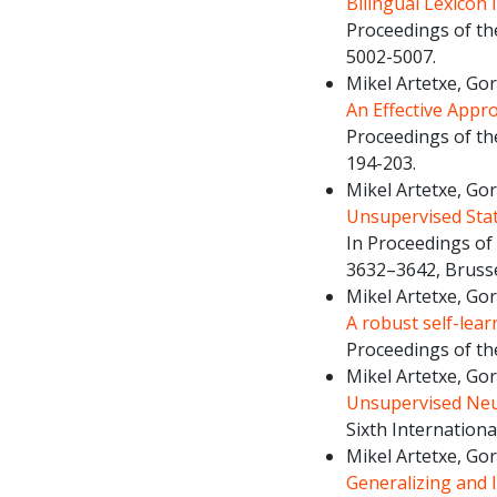
Bilingual Lexicon
Proceedings of th
5002-5007.
Mikel Artetxe, Go
An Effective Appr
Proceedings of th
194-203.
Mikel Artetxe, Go
Unsupervised Stat
In Proceedings of
3632–3642, Brusse
Mikel Artetxe, Go
A robust self-lea
Proceedings of th
Mikel Artetxe, Go
Unsupervised Neu
Sixth Internation
Mikel Artetxe, Go
Generalizing and