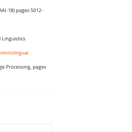
AAAI-18) pages 5012-
 Linguistics
g monolingual
ge Processing, pages