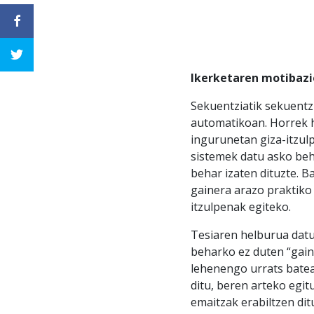
Ikerketaren motibazi
Sekuentziatik sekuentz
automatikoan. Horrek h
ingurunetan giza-itzul
sistemek datu asko beh
behar izaten dituzte. B
gainera arazo praktiko
itzulpenak egiteko.
Tesiaren helburua datu
beharko ez duten “gain
lehenengo urrats batea
ditu, beren arteko egit
emaitzak erabiltzen dit