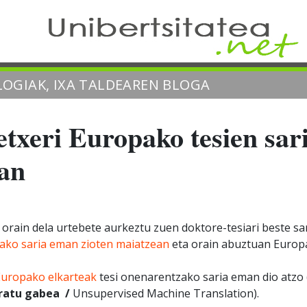
OGIAK, IXA TALDEAREN BLOGA
etxeri Europako tesien sa
ean
 orain dela urtebete aurkeztu zuen doktore-tesiari beste sa
lako saria eman zioten maiatzean
eta orain abuztuan Europ
 Europako elkarteak
tesi onenarentzako saria eman dio atzo 
ratu gabea
/
Unsupervised Machine Translation).