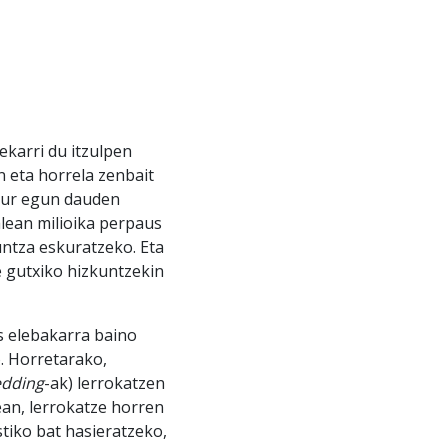
karri du itzulpen
 eta horrela zenbait
gaur egun dauden
lean milioika perpaus
kuntza eskuratzeko. Eta
e gutxiko hizkuntzekin
s elebakarra baino
. Horretarako,
dding
-ak) lerrokatzen
ean, lerrokatze horren
stiko bat hasieratzeko,