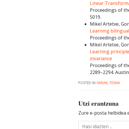
Linear Transform
Proceedings of the
5019.
Mikel Artetxe, Go
Learning bilingua
Proceedings of th
Mikel Artetxe, Go
Learning principl
invariance
Proceedings of th
2289–2294. Austin
POSTED IN
SARIAK
,
TESIAK
Utzi erantzuna
Zure e-posta helbidea e