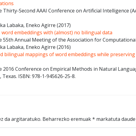
ations
 Thirty-Second AAAI Conference on Artificial Intelligence (
rka Labaka, Eneko Agirre
(2017)
l word embeddings with (almost) no bilingual data
e 55th Annual Meeting of the Association for Computational
rka Labaka, Eneko Agirre
(2016)
ed bilingual mappings of word embeddings while preservin
e 2016 Conference on Empirical Methods in Natural Langua
, Texas. ISBN: 978-1-945626-25-8.
z da argitaratuko.
Beharrezko eremuak
*
markatuta daude