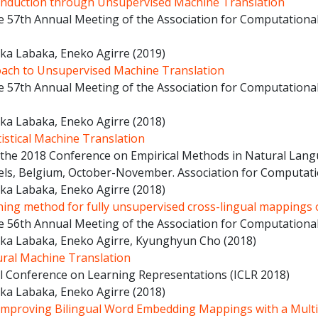
 Induction through Unsupervised Machine Translation
e 57th Annual Meeting of the Association for Computational
rka Labaka, Eneko Agirre
(2019)
oach to Unsupervised Machine Translation
e 57th Annual Meeting of the Association for Computational
rka Labaka, Eneko Agirre
(2018)
istical Machine Translation
 the 2018 Conference on Empirical Methods in Natural Lan
ls, Belgium, October-November. Association for Computatio
rka Labaka, Eneko Agirre
(2018)
rning method for fully unsupervised cross-lingual mapping
e 56th Annual Meeting of the Association for Computational
rka Labaka, Eneko Agirre, Kyunghyun Cho
(2018)
ral Machine Translation
al Conference on Learning Representations (ICLR 2018)
rka Labaka, Eneko Agirre
(2018)
 Improving Bilingual Word Embedding Mappings with a Mult