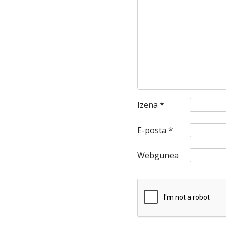
Izena
*
E-posta
*
Webgunea