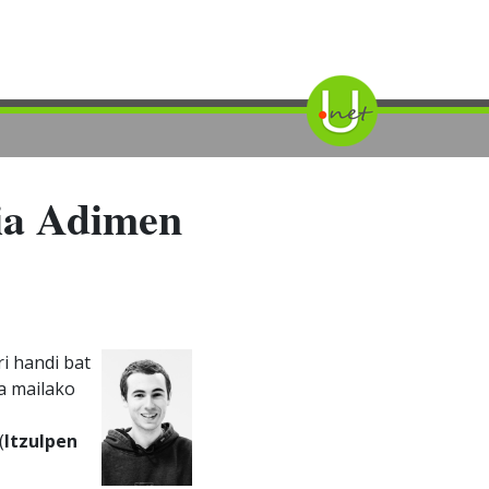
ria Adimen
ri handi bat
a mailako
(
Itzulpen