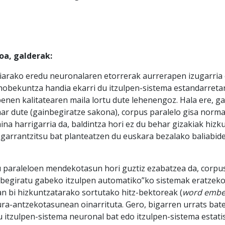
oa, galderak:
iarako eredu neuronalaren etorrerak aurrerapen izugarria e
obekuntza handia ekarri du itzulpen-sistema estandarretan
penen kalitatearen maila lortu dute lehenengoz. Hala ere, 
ar dute (gainbegiratze sakona), corpus paralelo gisa norma
aina harrigarria da, baldintza hori ez du behar gizakiak hiz
 garrantzitsu bat planteatzen du euskara bezalako baliabid
 paraleloen mendekotasun hori guztiz ezabatzea da, corpu
begiratu gabeko itzulpen automatiko”ko sistemak eratzeko
n bi hizkuntzatarako sortutako hitz-bektoreak (
word embe
ura-antzekotasunean oinarrituta. Gero, bigarren urrats bat
u itzulpen-sistema neuronal bat edo itzulpen-sistema estati