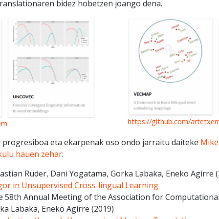
ranslationaren bidez hobetzen joango dena.
https://github.com/artetxe
xem
 progresiboa eta ekarpenak oso ondo jarraitu daiteke
Mike
ikulu hauen zehar
:
bastian Ruder, Dani Yogatama, Gorka Labaka, Eneko Agirre
igor in Unsupervised Cross-lingual Learning
e 58th Annual Meeting of the Association for Computational
rka Labaka, Eneko Agirre
(2019)