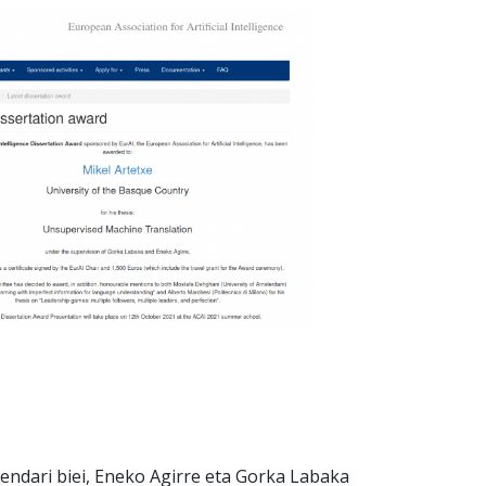
zendari biei, Eneko Agirre eta Gorka Labaka