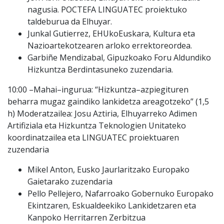
nagusia. POCTEFA LINGUATEC proiektuko
taldeburua da
Elhuyar.
Junkal Gutierrez
, EHUko
Euskara, Kultura eta
Nazioartekotzearen arloko errektoreordea.
Garbiñe Mendizabal
, Gipuzkoako Foru Aldundiko
Hizkuntza Berdintasuneko zuzendaria.
10:00
–
Mahai
–
ingurua: “
Hizkuntza
–
azpiegituren
beharra mugaz gaindiko lankidetza areagotzeko
” (1,5
h)
Modera
tzailea:
Josu Aztiria
, Elhuyarreko Adimen
Artifiziala eta Hizkuntza Teknologien Unitateko
koordinatzailea eta LINGUATEC proiektuaren
zuzendaria
Mikel Anton
, Eusko Jaurlaritzako Europako
Gaietarako zuzendaria
Pello Pellejero
, Nafarroako Gobernuko Europako
E
kintzaren, Eskualdeekiko Lankidetzaren eta
Kanpoko
Herritarren Zerbitzua