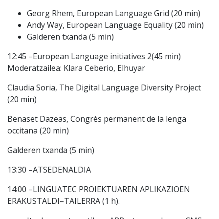
Georg Rhem
, European Language Grid (20 min)
Andy Way
, European Language Equality (20 min)
Galderen txanda (5 min)
12:45
–
European Language
initiatives 2
(45 min)
Moderatzailea:
Klara Ceberio
, Elhuyar
Claudia Soria
, The Digital Language Diversity Project
(20 min)
Benaset Dazeas,
Congrès permanent de la lenga
occitana (20 min)
Galderen txanda (5 min)
13:30
–
ATSEDENALDIA
14:00
–
LINGUATEC PRO
IEKTUAREN APLIKAZIOEN
ERAKUSTALDI
–
TAILERRA (1 h).