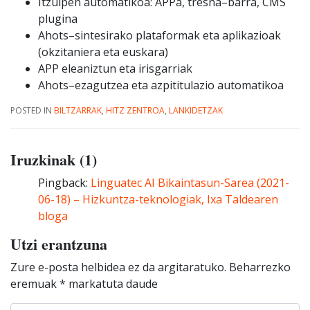
Itzulpen automatikoa: APPa, tresna
–
barra, CMS
plugina
Ahots
–
sintesirako plataformak eta aplikazioak
(okzitaniera eta euskara)
APP eleaniztun eta irisgarriak
Ahots
–
ezagutzea eta azpititulazio automatikoa
POSTED IN
BILTZARRAK
,
HITZ ZENTROA
,
LANKIDETZAK
Iruzkinak (1)
Pingback:
Linguatec AI Bikaintasun-Sarea (2021-
06-18) – Hizkuntza-teknologiak, Ixa Taldearen
bloga
Utzi erantzuna
Zure e-posta helbidea ez da argitaratuko.
Beharrezko
eremuak
*
markatuta daude