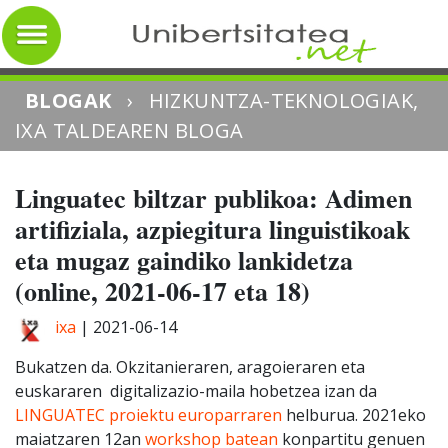
BLOGAK
›
HIZKUNTZA-TEKNOLOGIAK,
IXA TALDEAREN BLOGA
Linguatec biltzar publikoa: Adimen
artifiziala, azpiegitura linguistikoak
eta mugaz gaindiko lankidetza
(online, 2021-06-17 eta 18)
ixa
|
2021-06-14
Bukatzen da. Okzitanieraren, aragoieraren eta
euskararen digitalizazio-maila hobetzea izan da
LINGUATEC proiektu europarraren
helburua. 2021eko
maiatzaren 12an
workshop batean
konpartitu genuen