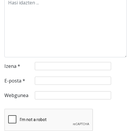
Izena
*
E-posta
*
Webgunea