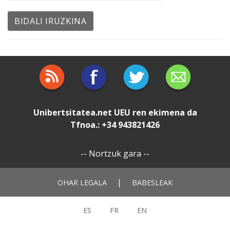
Unibertsitatea.net
UEU
ren ekimena da
Tfnoa.: +34 943821426
--
Nortzuk gara
--
|
OHAR LEGALA
BABESLEAK
ES
FR
EN