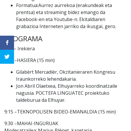
Formatua:Aurrez aurrekoa (erakundeak eta
prentsa) eta streaming bidez emango da
Facebook-en eta Youtube-n. Ekitaldiaren
grabazioa Interneten jarriko da ikusgai, gero.
PROGRAMA
10h – Irekiera
9:00 –HASIERA (15 min)
Gilabèrt Mercadièr, Okzitanieraren Kongresu
Iraunkorreko lehendakaria.
Jon Abril Olaetxea, Elhuyarreko koordinatzaile
nagusia. POCTEFA LINGUATEC proiektuko
taldeburua da Elhuyar.
9:15 –TEKNOPOLISEN BIDEO-EMANALDIA (15 min)
9:30 –MAHAI-INGURUAK
Moderatzailea: Marius Blénet, kazetaria