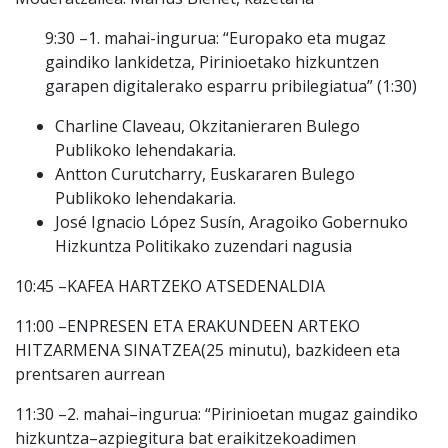
9:30 –1. mahai-ingurua: “Europako eta mugaz
gaindiko lankidetza, Pirinioetako hizkuntzen
garapen digitalerako esparru pribilegiatua” (1:30)
Charline Claveau, Okzitanieraren Bulego
Publikoko lehendakaria.
Antton Curutcharry, Euskararen Bulego
Publikoko lehendakaria.
José Ignacio López Susín, Aragoiko Gobernuko
Hizkuntza Politikako zuzendari nagusia
10:45
–
KAFEA HARTZEKO ATSEDENALDIA
11:00
–
ENPRESEN ETA ERAKUNDEEN ARTE
KO
HITZARMENA SINATZEA
(25 minutu), bazkideen eta
prentsaren aurrean
11:30
–
2. mahai
–
ingurua: “
Pirinioetan mugaz gaindiko
hizkuntza
–
azpiegitura bat eraikitzeko
adimen