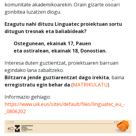
komunitate akademikoarekin. Orain gizarte osoari
gonbitea luzatzen diogu.
Ezagutu nahi dituzu Linguatec proiektuan sortu
ditugun tresnak eta baliabideak?
Ostegunean, ekainak 17, Pauen
eta ostiralean, ekainak 18, Donostian.
Interesa duten guztientzat, proiektuaren barruan
egindako lana zabaltzeko.
Biltzarra jende guztiarentzat dago irekita
, baina
erregistratu egin behar da
(
MATRIKULATU
)
Informazio gehiago:
https://www.uik.eus/sites/default/files/linguatec_eu_-
_0806202