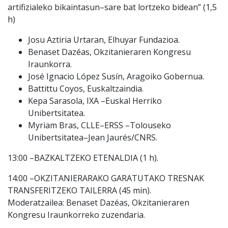
artifizialeko bikaintasun
–
sare bat lortzeko bidean
” (1,5
h)
Josu Aztiria Urtaran
, Elhuya
r Fundazioa.
Benaset Dazéas
, Okzitanieraren Kongresu
Iraunkorra.
José Ignacio López Susín
, Aragoiko Gobernua.
Battittu Coyos
, Euskaltzaindia.
Kepa Sarasola
, IXA
–
Euskal Herriko
Unibertsitatea.
Myriam Bras
, CLLE
–
ERSS
–
Tolouseko
Unibertsitatea
–
Jean
Jaurés/CNRS.
13:00
–
BAZKALTZEKO ETENALDIA (1 h).
14:00
–
OKZITANIERARAKO GARATUTAKO TRESNAK
TRANSFERITZEKO TAILERRA (45 min).
Moderatzailea:
Benaset Dazéas
, Okzitanieraren
Kongresu Iraunkorreko zuzendaria.