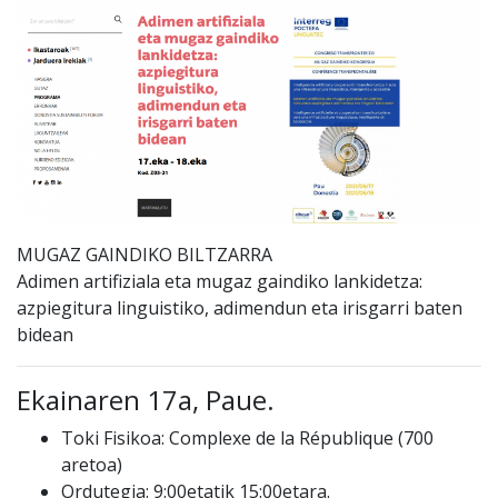
MUGAZ GAINDIKO BILTZARRA
Adimen artifiziala eta mugaz gaindiko lankidetza:
azpiegitura
linguistiko, adimendun eta irisgarr
i baten
bidean
Ekainaren 17a, Paue.
Toki Fisikoa: Complexe de la République (700
aretoa)
Ordutegia: 9:00etatik 15:00etara.