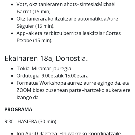
Votz, okzitanieraren ahots
–
sintesia:
Michaël
Barret
(15 min).
Okzitanierarako itzultzaile automatikoa:
Aure
Séguier
(15 min).
App
–
ak eta zerbitzu berritzaileak:
Itziar Cortes
Etxabe
(15 min).
Ekainaren 18a, Donostia.
Tokia: Miramar jauregia
Ordutegia: 9:00etatik 15:00etara.
Formatua
:
Work
shopa aurrez aurre egingo da, eta
ZOOM bidez zuzenean parte
–
hartzeko
aukera ere
izango da
.
PROGRAMA
9:30
–
HASIERA (30 min)
Jon Abril Olaetxea
, Elhuyarreko koordinatzaile