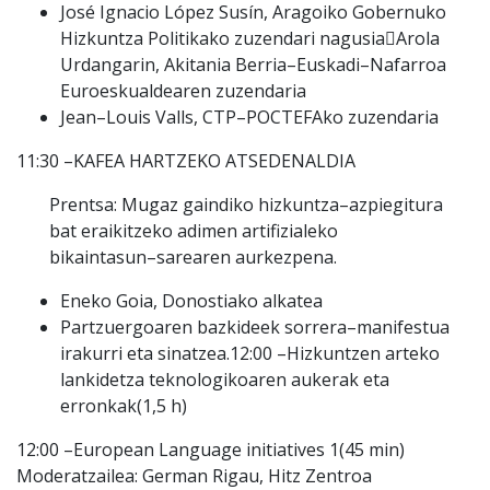
José Ignacio López Susín
, Aragoiko Gobernuko
Hizkunt
za Politikako zuzendari nagusia

Arola
Urdangarin
, Akitania Berria
–
Euskadi
–
Nafarroa
Euroeskualdearen zuzendaria
Jean
–
Louis Valls
, CTP
–
POCTEFAko zuzendaria
11:30
–
KAFEA HARTZEKO ATSEDENALDIA
Prentsa
:
Mugaz gaindiko h
izkuntza
–
azpiegitura
bat eraikitzeko adimen artifizialeko
bikaintasun
–
sarearen aurkezpena.
Eneko Goia, Donostiako alkatea
Partzuergoaren bazkideek sorrera
–
manifestua
irakurri eta sinatzea.
12:00
–
Hizkuntzen arteko
lankidetza teknologikoaren aukerak eta
erronkak
(1,5 h)
12:00
–
European Language initiatives 1
(45 min)
Moderatzailea:
German Rigau
, Hitz Zentroa