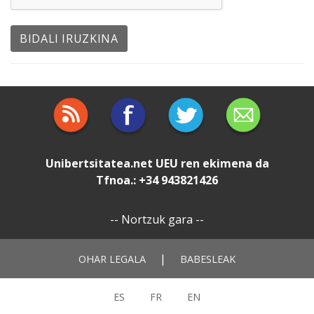
Unibertsitatea.net
UEU
ren ekimena da
Tfnoa.: +34 943821426
--
Nortzuk gara
--
|
OHAR LEGALA
BABESLEAK
ES
FR
EN