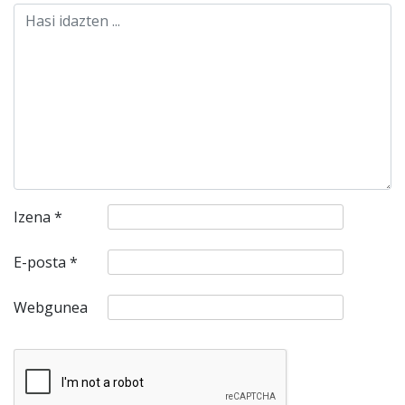
Izena
*
E-posta
*
Webgunea