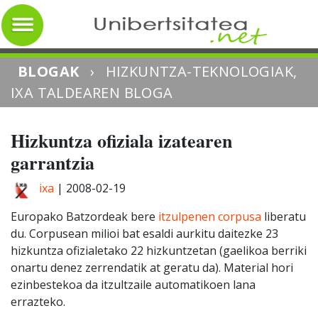
BLOGAK
›
HIZKUNTZA-TEKNOLOGIAK,
IXA TALDEAREN BLOGA
Hizkuntza ofiziala izatearen
garrantzia
ixa
|
2008-02-19
Europako Batzordeak bere
itzulpenen corpusa
liberatu
du. Corpusean milioi bat esaldi aurkitu daitezke 23
hizkuntza ofizialetako 22 hizkuntzetan (gaelikoa berriki
onartu denez zerrendatik at geratu da). Material hori
ezinbestekoa da itzultzaile automatikoen lana
errazteko.