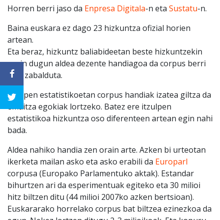
Horren berri jaso da
Enpresa Digitala
-n eta
Sustatu
-n.
Baina euskara ez dago 23 hizkuntza ofizial horien
artean.
Eta beraz, hizkuntz baliabideetan beste hizkuntzekin
orain dugun aldea dezente handiagoa da corpus berri
hori zabalduta.
Itzulpen estatistikoetan corpus handiak izatea giltza da
emaitza egokiak lortzeko. Batez ere itzulpen
estatistikoa hizkuntza oso diferenteen artean egin nahi
bada.
Aldea nahiko handia zen orain arte. Azken bi urteotan
ikerketa mailan asko eta asko erabili da
Europarl
corpusa (Europako Parlamentuko aktak). Estandar
bihurtzen ari da esperimentuak egiteko eta 30 milioi
hitz biltzen ditu (44 milioi 2007ko azken bertsioan).
Euskararako horrelako corpus bat biltzea ezinezkoa da