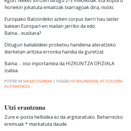
egun. Nekez lortzen ditugu 2-3 milioikoak. Eta kopuru
horiekin jokatuta emaitzak txarragoak dira, noski.
Europako Batzordeko azken corpus berri hau laster
batean Europarl-en mailan jarriko da edo.
Baina… euskara?
Ditugun baliabideei probetxu handiena ateratzeko
ikerketan aritzea erronka handia da guretzat.
Baina … oso inportantea da HIZKUNTZA OFIZIALA
izatea.
POSTED IN
SAILKATUGABEAK
|
TAGGED
HT-BALIABIDEAK
,
HT-ITZULPEN-
AUTOMATIKOA
Utzi erantzuna
Zure e-posta helbidea ez da argitaratuko.
Beharrezko
eremuak
*
markatuta daude