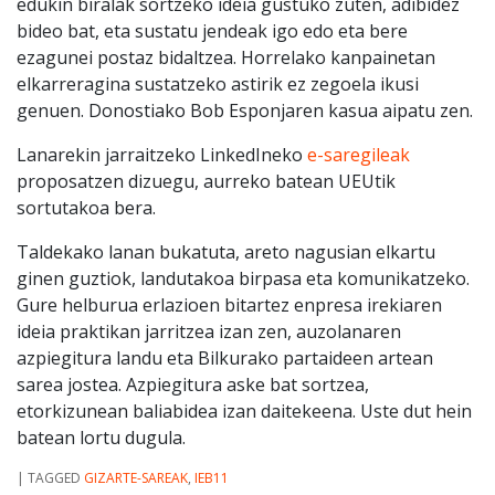
edukin biralak sortzeko ideia gustuko zuten, adibidez
bideo bat, eta sustatu jendeak igo edo eta bere
ezagunei postaz bidaltzea. Horrelako kanpainetan
elkarreragina sustatzeko astirik ez zegoela ikusi
genuen. Donostiako Bob Esponjaren kasua aipatu zen.
Lanarekin jarraitzeko LinkedIneko
e-saregileak
proposatzen dizuegu, aurreko batean UEUtik
sortutakoa bera.
Taldekako lanan bukatuta, areto nagusian elkartu
ginen guztiok, landutakoa birpasa eta komunikatzeko.
Gure helburua erlazioen bitartez enpresa irekiaren
ideia praktikan jarritzea izan zen, auzolanaren
azpiegitura landu eta Bilkurako partaideen artean
sarea jostea. Azpiegitura aske bat sortzea,
etorkizunean baliabidea izan daitekeena. Uste dut hein
batean lortu dugula.
|
TAGGED
GIZARTE-SAREAK
,
IEB11