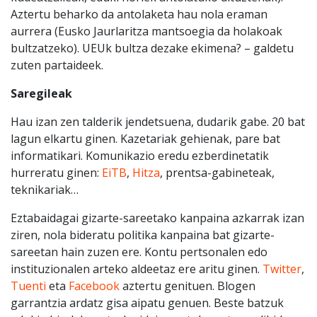
Aztertu beharko da antolaketa hau nola eraman
aurrera (Eusko Jaurlaritza mantsoegia da holakoak
bultzatzeko). UEUk bultza dezake ekimena? – galdetu
zuten partaideek.
Saregileak
Hau izan zen talderik jendetsuena, dudarik gabe. 20 bat
lagun elkartu ginen. Kazetariak gehienak, pare bat
informatikari. Komunikazio eredu ezberdinetatik
hurreratu ginen:
EiTB
,
Hitza
, prentsa-gabineteak,
teknikariak…
Eztabaidagai gizarte-sareetako kanpaina azkarrak izan
ziren, nola bideratu politika kanpaina bat gizarte-
sareetan hain zuzen ere. Kontu pertsonalen edo
instituzionalen arteko aldeetaz ere aritu ginen.
Twitter
,
Tuenti
eta
Facebook
aztertu genituen. Blogen
garrantzia ardatz gisa aipatu genuen. Beste batzuk