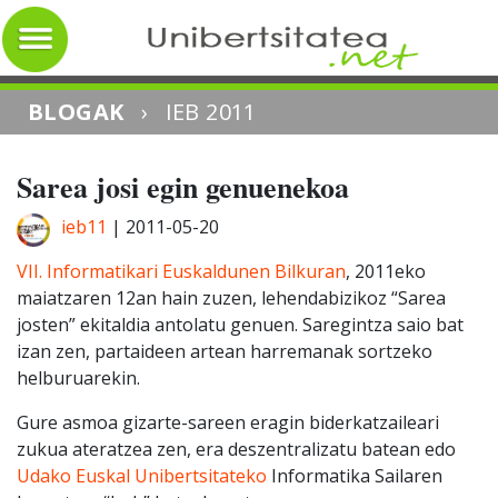
BLOGAK
›
IEB 2011
Sarea josi egin genuenekoa
ieb11
|
2011-05-20
VII. Informatikari Euskaldunen Bilkuran
, 2011eko
maiatzaren 12an hain zuzen, lehendabizikoz “Sarea
josten” ekitaldia antolatu genuen. Saregintza saio bat
izan zen, partaideen artean harremanak sortzeko
helburuarekin.
Gure asmoa gizarte-sareen eragin biderkatzaileari
zukua ateratzea zen, era deszentralizatu batean edo
Udako Euskal Unibertsitateko
Informatika Sailaren