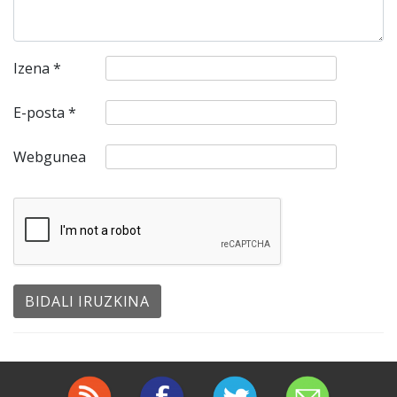
Izena
*
E-posta
*
Webgunea