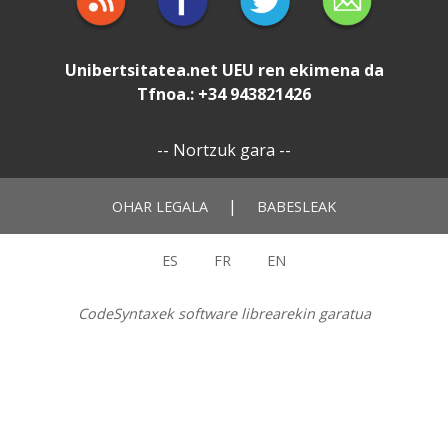
Unibertsitatea.net
UEU
ren ekimena da
Tfnoa.: +34 943821426
--
Nortzuk gara
--
|
OHAR LEGALA
BABESLEAK
ES
FR
EN
CodeSyntaxek software librearekin garatua