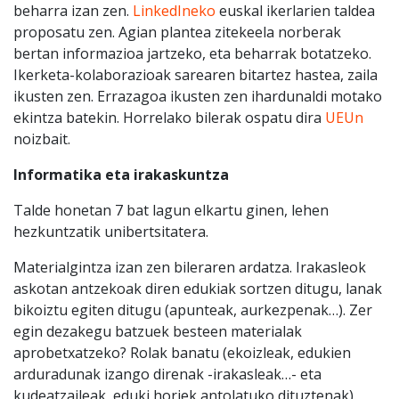
beharra izan zen.
LinkedIneko
euskal ikerlarien taldea
proposatu zen. Agian plantea zitekeela norberak
bertan informazioa jartzeko, eta beharrak botatzeko.
Ikerketa-kolaborazioak sarearen bitartez hastea, zaila
ikusten zen. Errazagoa ikusten zen ihardunaldi motako
ekintza batekin. Horrelako bilerak ospatu dira
UEUn
noizbait.
Informatika eta irakaskuntza
Talde honetan 7 bat lagun elkartu ginen, lehen
hezkuntzatik unibertsitatera.
Materialgintza izan zen bileraren ardatza. Irakasleok
askotan antzekoak diren edukiak sortzen ditugu, lanak
bikoiztu egiten ditugu (apunteak, aurkezpenak…). Zer
egin dezakegu batzuek besteen materialak
aprobetxatzeko? Rolak banatu (ekoizleak, edukien
arduradunak izango direnak -irakasleak…- eta
kudeatzaileak, eduki horiek antolatuko dituztenak).