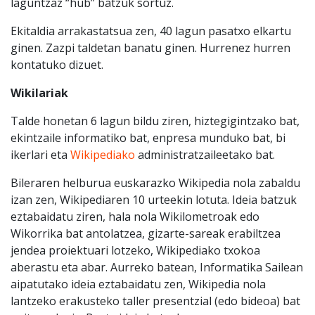
laguntzaz
“hub”
batzuk sortuz.
Ekitaldia arrakastatsua zen, 40 lagun pasatxo elkartu
ginen. Zazpi taldetan banatu ginen. Hurrenez hurren
kontatuko dizuet.
Wikilariak
Talde honetan 6 lagun bildu ziren, hiztegigintzako bat,
ekintzaile informatiko bat, enpresa munduko bat, bi
ikerlari eta
Wikipediako
administratzaileetako bat.
Bileraren helburua euskarazko Wikipedia nola zabaldu
izan zen, Wikipediaren 10 urteekin lotuta. Ideia batzuk
eztabaidatu ziren, hala nola Wikilometroak edo
Wikorrika bat antolatzea, gizarte-sareak erabiltzea
jendea proiektuari lotzeko, Wikipediako txokoa
aberastu eta abar. Aurreko batean, Informatika Sailean
aipatutako ideia eztabaidatu zen, Wikipedia nola
lantzeko erakusteko taller presentzial (edo bideoa) bat