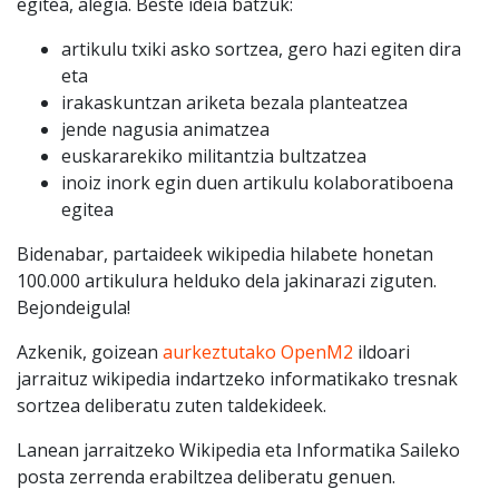
egitea, alegia. Beste ideia batzuk:
artikulu txiki asko sortzea, gero hazi egiten dira
eta
irakaskuntzan ariketa bezala planteatzea
jende nagusia animatzea
euskararekiko militantzia bultzatzea
inoiz inork egin duen artikulu kolaboratiboena
egitea
Bidenabar, partaideek wikipedia hilabete honetan
100.000 artikulura helduko dela jakinarazi ziguten.
Bejondeigula!
Azkenik, goizean
aurkeztutako OpenM2
ildoari
jarraituz wikipedia indartzeko informatikako tresnak
sortzea deliberatu zuten taldekideek.
Lanean jarraitzeko Wikipedia eta Informatika Saileko
posta zerrenda erabiltzea deliberatu genuen.