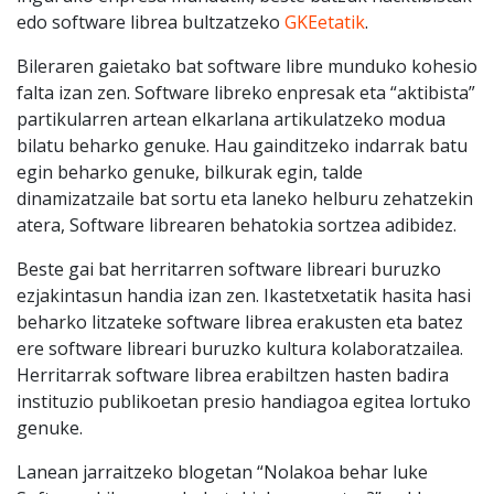
edo software librea bultzatzeko
GKEetatik
.
Bileraren gaietako bat software libre munduko kohesio
falta izan zen. Software libreko enpresak eta “aktibista”
partikularren artean elkarlana artikulatzeko modua
bilatu beharko genuke. Hau gainditzeko indarrak batu
egin beharko genuke, bilkurak egin, talde
dinamizatzaile bat sortu eta laneko helburu zehatzekin
atera, Software librearen behatokia sortzea adibidez.
Beste gai bat herritarren software libreari buruzko
ezjakintasun handia izan zen. Ikastetxetatik hasita hasi
beharko litzateke software librea erakusten eta batez
ere software libreari buruzko kultura kolaboratzailea.
Herritarrak software librea erabiltzen hasten badira
instituzio publikoetan presio handiagoa egitea lortuko
genuke.
Lanean jarraitzeko blogetan “Nolakoa behar luke