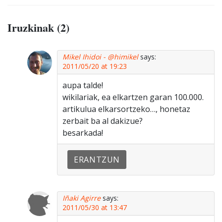
Iruzkinak (2)
Mikel Ihidoi - @himikel
says:
2011/05/20 at 19:23
aupa talde!
wikilariak, ea elkartzen garan 100.000.
artikulua elkarsortzeko…, honetaz
zerbait ba al dakizue?
besarkada!
ERANTZUN
Iñaki Agirre
says:
2011/05/30 at 13:47