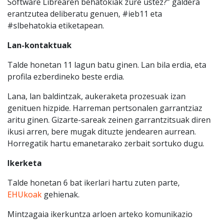
Software Librearen behatokiak zure ustez?” galdera
erantzutea deliberatu genuen, #ieb11 eta
#slbehatokia etiketapean.
Lan-kontaktuak
Talde honetan 11 lagun batu ginen. Lan bila erdia, eta
profila ezberdineko beste erdia.
Lana, lan baldintzak, aukeraketa prozesuak izan
genituen hizpide. Harreman pertsonalen garrantziaz
aritu ginen. Gizarte-sareak zeinen garrantzitsuak diren
ikusi arren, bere mugak dituzte jendearen aurrean.
Horregatik hartu emanetarako zerbait sortuko dugu.
Ikerketa
Talde honetan 6 bat ikerlari hartu zuten parte,
EHUkoak
gehienak.
Mintzagaia ikerkuntza arloen arteko komunikazio