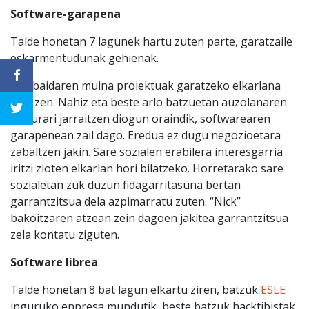
Software-garapena
Talde honetan 7 lagunek hartu zuten parte, garatzaile
eskarmentudunak gehienak.
Eztabaidaren muina proiektuak garatzeko elkarlana
izan zen. Nahiz eta beste arlo batzuetan auzolanaren
ohiturari jarraitzen diogun oraindik, softwarearen
garapenean zail dago. Eredua ez dugu negozioetara
zabaltzen jakin. Sare sozialen erabilera interesgarria
iritzi zioten elkarlan hori bilatzeko. Horretarako sare
sozialetan zuk duzun fidagarritasuna bertan
garrantzitsua dela azpimarratu zuten.
“Nick”
bakoitzaren atzean zein dagoen jakitea garrantzitsua
zela kontatu ziguten.
Software librea
Talde honetan 8 bat lagun elkartu ziren, batzuk
ESLE
inguruko enpresa mundutik, beste batzuk hacktibistak