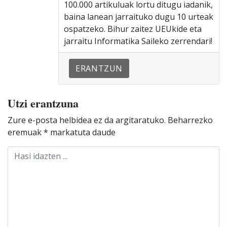
100.000 artikuluak lortu ditugu iadanik,
baina lanean jarraituko dugu 10 urteak
ospatzeko. Bihur zaitez UEUkide eta
jarraitu Informatika Saileko zerrendari!
ERANTZUN
Utzi erantzuna
Zure e-posta helbidea ez da argitaratuko.
Beharrezko
eremuak
*
markatuta daude