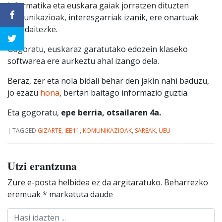
informatika eta euskara gaiak jorratzen dituzten
komunikazioak, interesgarriak izanik, ere onartuak
izan daitezke.
Gogoratu, euskaraz garatutako edozein klaseko
softwarea ere aurkeztu ahal izango dela.
Beraz, zer eta nola bidali behar den jakin nahi baduzu,
jo ezazu
hona
, bertan baitago informazio guztia.
Eta gogoratu,
epe berria, otsailaren 4a.
|
TAGGED
GIZARTE
,
IEB11
,
KOMUNIKAZIOAK
,
SAREAK
,
UEU
Utzi erantzuna
Zure e-posta helbidea ez da argitaratuko.
Beharrezko
eremuak
*
markatuta daude