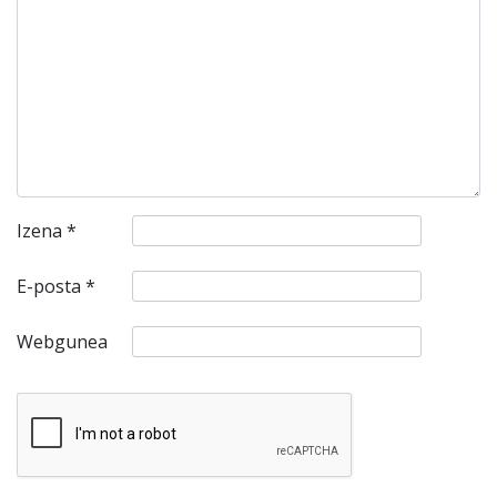
Izena
*
E-posta
*
Webgunea