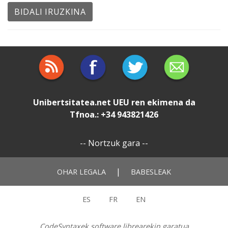
Unibertsitatea.net
UEU
ren ekimena da
Tfnoa.: +34 943821426
--
Nortzuk gara
--
|
OHAR LEGALA
BABESLEAK
ES
FR
EN
CodeSyntaxek software librearekin garatua