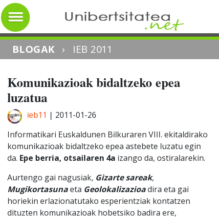
BLOGAK
›
IEB 2011
Komunikazioak bidaltzeko epea
luzatua
ieb11
|
2011-01-26
Informatikari Euskaldunen Bilkuraren VIII. ekitaldirako
komunikazioak bidaltzeko epea astebete luzatu egin
da.
Epe berria, otsailaren 4a
izango da, ostiralarekin.
Aurtengo gai nagusiak,
Gizarte sareak
,
Mugikortasuna
eta
Geolokalizazioa
dira eta gai
horiekin erlazionatutako esperientziak kontatzen
dituzten komunikazioak hobetsiko badira ere,