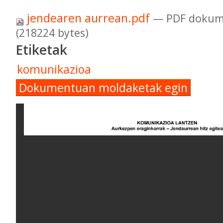
jendearen aurrean.pdf
— PDF dokum
(218224 bytes)
Etiketak
komunikazioa
Dokumentuan moldaketak egin