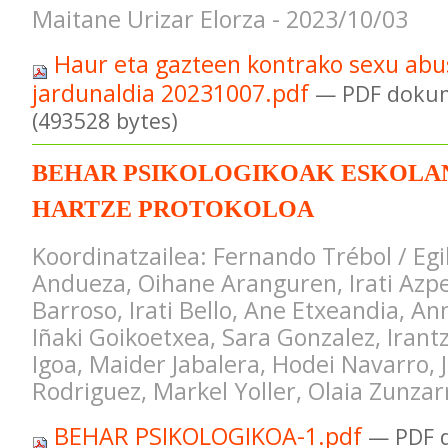
Maitane Urizar Elorza - 2023/10/03
Haur eta gazteen kontrako sexu abu
jardunaldia 20231007.pdf
— PDF dokum
(493528 bytes)
BEHAR PSIKOLOGIKOAK ESKOLAN 
HARTZE PROTOKOLOA
Koordinatzailea: Fernando Trébol / Egi
Andueza, Oihane Aranguren, Irati Azpe
Barroso, Irati Bello, Ane Etxeandia, A
Iñaki Goikoetxea, Sara Gonzalez, Irant
Igoa, Maider Jabalera, Hodei Navarro, J
Rodriguez, Markel Yoller, Olaia Zunzar
BEHAR PSIKOLOGIKOA-1.pdf
— PDF 