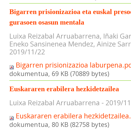
Bigarren prisionizazioa eta euskal pres
gurasoen osasun mentala
Luixa Reizabal Arruabarrena, Iñaki Ga
Eneko Sansinenea Mendez, Ainize Sarr
2019/11/22
Bigarren prisionizazioa laburpena.p
dokumentua, 69 KB (70889 bytes)
Euskararen erabilera hezkidetzailea
Luixa Reizabal Arruabarrena - 2019/1
Euskararen erabilera hezkidetzailea
dokumentua, 80 KB (82758 bytes)