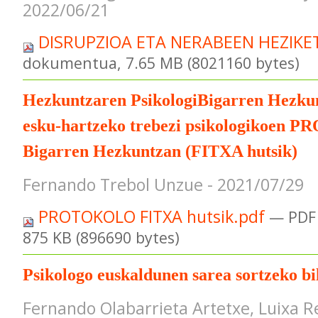
2022/06/21
DISRUPZIOA ETA NERABEEN HEZIKE
dokumentua, 7.65 MB (8021160 bytes)
Hezkuntzaren PsikologiBigarren Hezkun
esku-hartzeko trebezi psikologikoe
Bigarren Hezkuntzan (FITXA hutsik)
Fernando Trebol Unzue - 2021/07/29
PROTOKOLO FITXA hutsik.pdf
— PDF
875 KB (896690 bytes)
Psikologo euskaldunen sarea sortzeko bi
Fernando Olabarrieta Artetxe, Luixa R