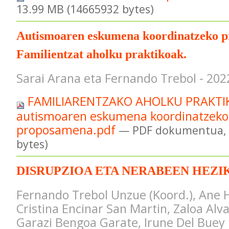
13.99 MB (14665932 bytes)
Autismoaren eskumena koordinatzeko 
Familientzat aholku praktikoak.
Sarai Arana eta Fernando Trebol - 202
FAMILIARENTZAKO AHOLKU PRAKTI
autismoaren eskumena koordinatzeko
proposamena.pdf
— PDF dokumentua, 
bytes)
DISRUPZIOA ETA NERABEEN HEZI
Fernando Trebol Unzue (Koord.), Ane 
Cristina Encinar San Martin, Zaloa Alv
Garazi Bengoa Garate, Irune Del Buey 