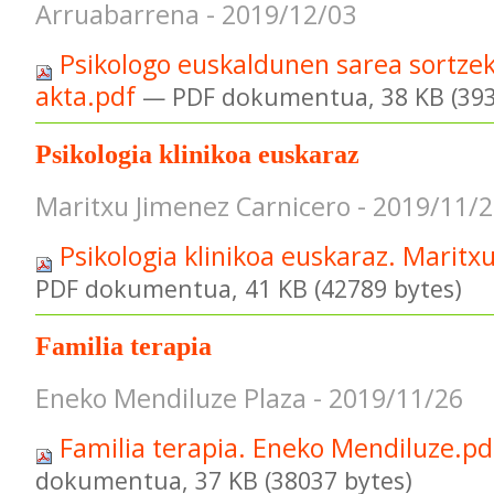
Arruabarrena - 2019/12/03
Psikologo euskaldunen sarea sortzek
akta.pdf
— PDF dokumentua, 38 KB (393
Psikologia klinikoa euskaraz
Maritxu Jimenez Carnicero - 2019/11/
Psikologia klinikoa euskaraz. Maritx
PDF dokumentua, 41 KB (42789 bytes)
Familia terapia
Eneko Mendiluze Plaza - 2019/11/26
Familia terapia. Eneko Mendiluze.p
dokumentua, 37 KB (38037 bytes)