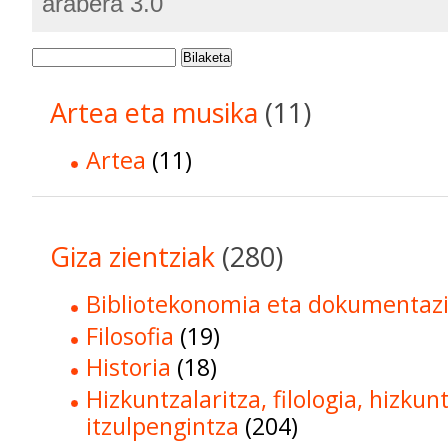
arabera 3.0
Bilaketa
Artea eta musika
(11)
Artea
(11)
Giza zientziak
(280)
Bibliotekonomia eta dokumentaz
Filosofia
(19)
Historia
(18)
Hizkuntzalaritza, filologia, hizkun
itzulpengintza
(204)