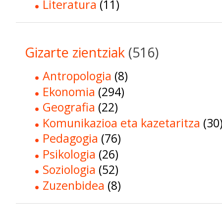
Literatura
(11)
Gizarte zientziak
(516)
Antropologia
(8)
Ekonomia
(294)
Geografia
(22)
Komunikazioa eta kazetaritza
(30
Pedagogia
(76)
Psikologia
(26)
Soziologia
(52)
Zuzenbidea
(8)