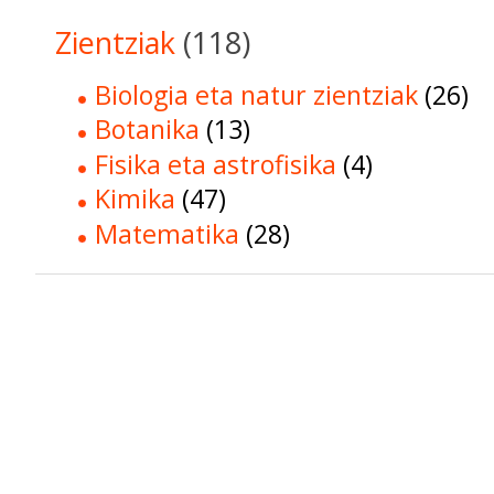
Zientziak
(118)
Biologia eta natur zientziak
(26)
Botanika
(13)
Fisika eta astrofisika
(4)
Kimika
(47)
Matematika
(28)