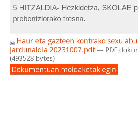
5 HITZALDIA- Hezkidetza, SKOLAE p
prebentziorako tresna.
Haur eta gazteen kontrako sexu abu
jardunaldia 20231007.pdf
— PDF dokum
(493528 bytes)
Dokumentuan moldaketak egin