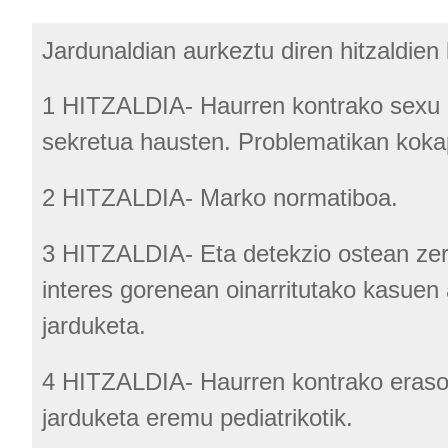
Jardunaldian aurkeztu diren hitzaldien
1 HITZALDIA- Haurren kontrako sexu
sekretua hausten. Problematikan kok
2 HITZALDIA- Marko normatiboa.
3 HITZALDIA- Eta detekzio ostean zer
interes gorenean oinarritutako kasuen
jarduketa.
4 HITZALDIA- Haurren kontrako eraso
jarduketa eremu pediatrikotik.