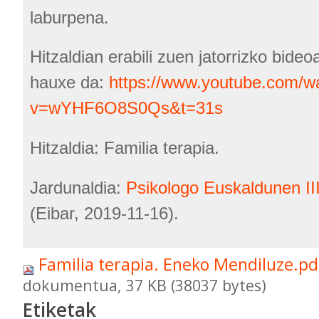
laburpena.
Hitzaldian erabili zuen jatorrizko bide
hauxe da:
https://www.youtube.com/w
v=wYHF6O8S0Qs&t=31s
Hitzaldia: Familia terapia.
Jardunaldia:
Psikologo Euskaldunen II
(Eibar, 2019-11-16).
Familia terapia. Eneko Mendiluze.p
dokumentua, 37 KB (38037 bytes)
Etiketak