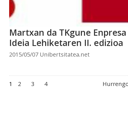
Martxan da TKgune Enpresa 
Ideia Lehiketaren II. edizioa
2015/05/07 Unibertsitatea.net
1
2
3
4
Hurrengo