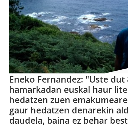
Eneko Fernandez: "Uste dut
hamarkadan euskal haur lite
hedatzen zuen emakumearen
gaur hedatzen denarekin al
daudela, baina ez behar bes