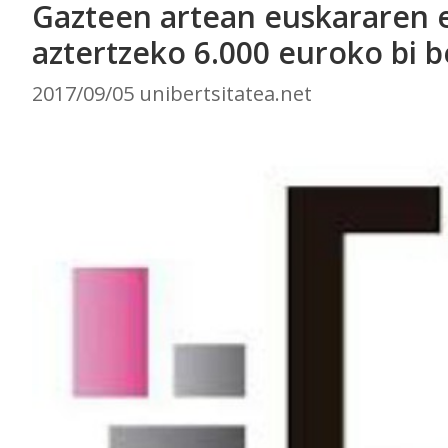
Gazteen artean euskararen e
aztertzeko 6.000 euroko bi 
2017/09/05 unibertsitatea.net