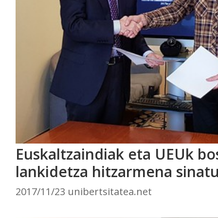
Euskaltzaindiak eta UEUk bo
lankidetza hitzarmena sinat
2017/11/23 unibertsitatea.net