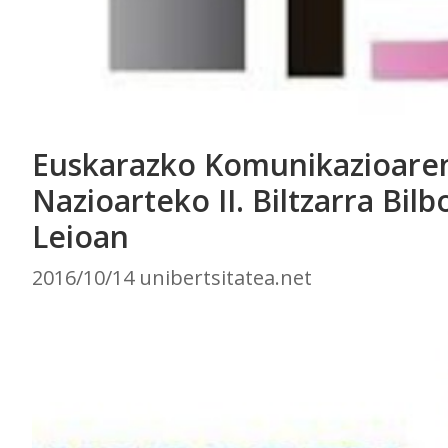
Euskarazko Komunikazioare
Nazioarteko II. Biltzarra Bilb
Leioan
2016/10/14 unibertsitatea.net