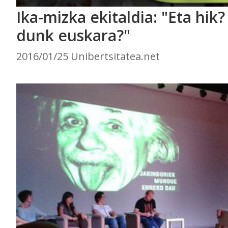
Ika-mizka ekitaldia: "Eta hik?
dunk euskara?"
2016/01/25 Unibertsitatea.net