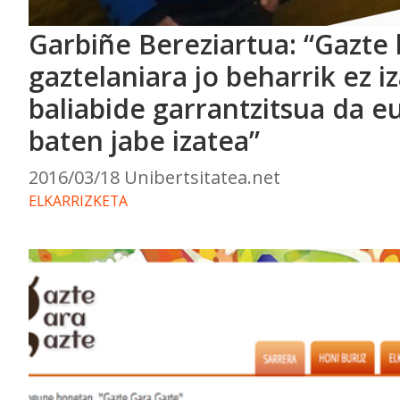
Garbiñe Bereziartua: “Gazte 
gaztelaniara jo beharrik ez i
baliabide garrantzitsua da eu
baten jabe izatea”
2016/03/18 Unibertsitatea.net
ELKARRIZKETA