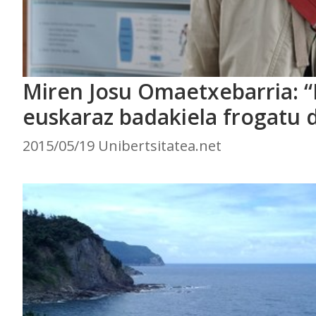
Miren Josu Omaetxebarria: “
euskaraz badakiela frogatu 
2015/05/19 Unibertsitatea.net