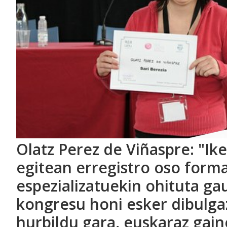
Olatz Perez de Viñaspre: "Ike
egitean erregistro oso forma
espezializatuekin ohituta ga
kongresu honi esker dibulga
hurbildu gara, euskaraz gain