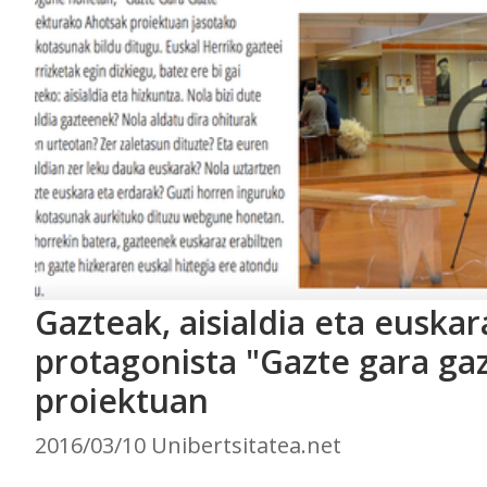
Gazteak, aisialdia eta euskar
protagonista "Gazte gara ga
proiektuan
2016/03/10 Unibertsitatea.net