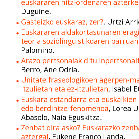
euskararen hitz-ordenaren azterke
Duguine.
Gasteizko euskaraz, zer?
, Urtzi Arr
Euskararen aldakortasunaren eragil
teoria soziolinguistikoaren barruan
Palomino.
Arazo pertsonalak ditu inpertsona
Berro, Ane Odria.
Unitate fraseologikoen agerpen-ma
itzulietan eta ez-itzulietan
, Isabel 
Euskara estandarra eta euskalkien 
edo berdintze-fenomenoa
, Lorea 
Abasolo, Naia Eguskitza.
Zenbat dira asko? Euskarazko zenb
aztergai
, Eukene Franco Landa.