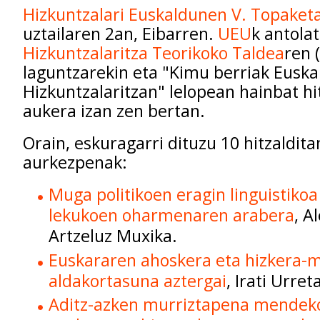
Hizkuntzalari Euskaldunen V. Topaket
uztailaren 2an, Eibarren.
UEU
k antola
Hizkuntzalaritza Teorikoko Taldea
ren 
laguntzarekin eta "Kimu berriak Euska
Hizkuntzalaritzan" lelopean hainbat hit
aukera izan zen bertan.
Orain, eskuragarri dituzu 10 hitzalditan
aurkezpenak:
Muga politikoen eragin linguistiko
lekukoen oharmenaren arabera
, A
Artzeluz Muxika.
Euskararen ahoskera eta hizkera-m
aldakortasuna aztergai
, Irati Urreta
Aditz-azken murriztapena mendek