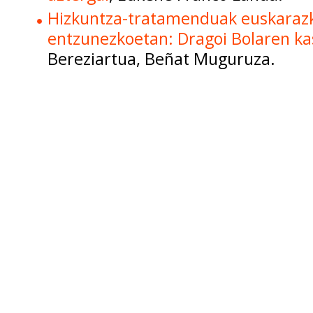
Hizkuntza-tratamenduak euskarazk
entzunezkoetan: Dragoi Bolaren k
Bereziartua, Beñat Muguruza.