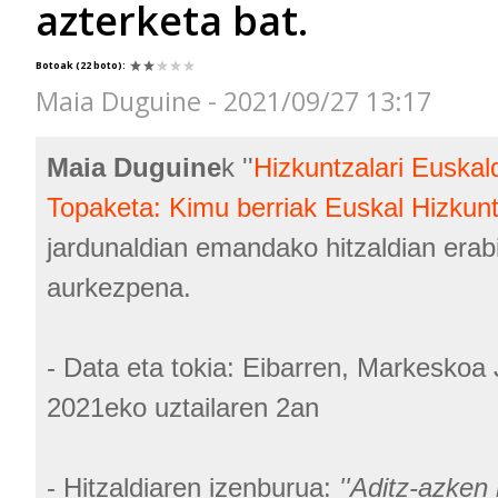
azterketa bat.
Botoak
(22 boto)
:
Maia Duguine - 2021/09/27 13:17
Maia Duguine
k ''
Hizkuntzalari Euskal
Topaketa: Kimu berriak Euskal Hizkunt
jardunaldian emandako hitzaldian erabi
aurkezpena.
- Data eta tokia: Eibarren, Markeskoa
2021eko uztailaren 2an
- Hitzaldiaren izenburua:
''Aditz-azken