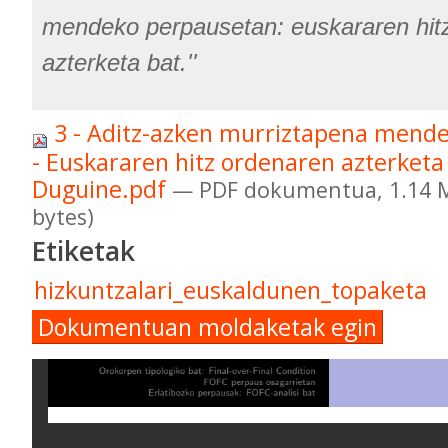
mendeko perpausetan: euskararen hit
azterketa bat.''
3 - Aditz-azken murriztapena mend
- Euskararen hitz ordenaren azterketa
Duguine.pdf
— PDF dokumentua, 1.14 
bytes)
Etiketak
hizkuntzalari_euskaldunen_topaketa
Dokumentuan moldaketak egin