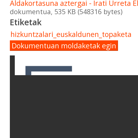
Aldakortasuna aztergai - Irati Urreta E
dokumentua, 535 KB (548316 bytes)
Etiketak
hizkuntzalari_euskaldunen_topaketa
Dokumentuan moldaketak egin