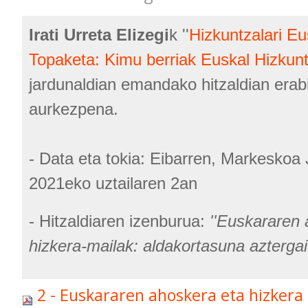
Irati Urreta Elizegi
k ''
Hizkuntzalari E
Topaketa: Kimu berriak Euskal Hizkunt
jardunaldian emandako hitzaldian erabi
aurkezpena.
- Data eta tokia: Eibarren, Markeskoa
2021eko uztailaren 2an
- Hitzaldiaren izenburua:
''Euskararen 
hizkera-mailak: aldakortasuna aztergai.
2 - Euskararen ahoskera eta hizkera 