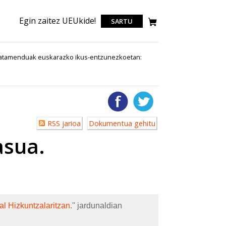
Egin zaitez UEUkide!
SARTU
ratamenduak euskarazko ikus-entzunezkoetan:
Erabiltzailearen
RSS jarioa
Dokumentua gehitu
akzioak
asua.
al Hizkuntzalaritzan
.'' jardunaldian