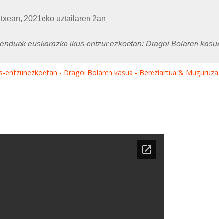
etxean, 2021eko uztailaren 2an
menduak euskarazko ikus-entzunezkoetan: Dragoi Bolaren kasua
s-entzunezkoetan - Dragoi Bolaren kasua - Bereziartua & Muguruz