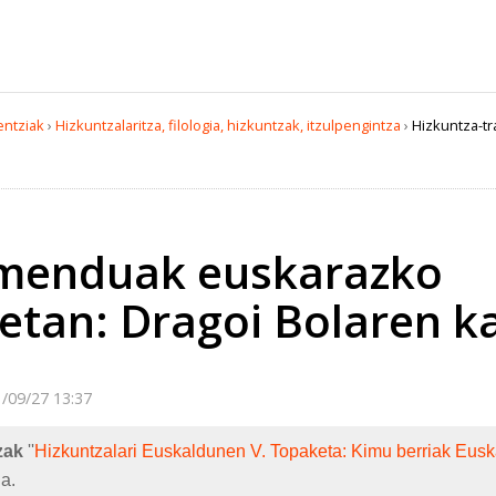
entziak
›
Hizkuntzalaritza, filologia, hizkuntzak, itzulpengintza
›
Hizkuntza-t
amenduak euskarazko
etan: Dragoi Bolaren k
/09/27 13:37
zak
''
Hizkuntzalari Euskaldunen V. Topaketa: Kimu berriak Eusk
a.