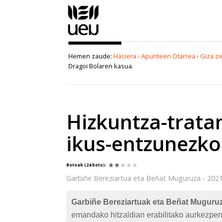
Edukira
salto
egin
|
Salto
Hemen zaude:
Hasiera
›
Apunteen Otarrea
›
Giza zi
egin
Dragoi Bolaren kasua.
nabigazioara
Dokumentuaren
akzioak
Hizkuntza-trat
ikus-entzunezko
Botoak
(24 boto)
:
Garbiñe Bereziartua eta Beñat Muguruza - 2021
Garbiñe Bereziartuak eta Beñat Muguru
emandako hitzaldian erabilitako aurkezpen