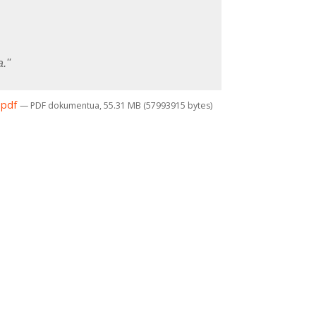
.''
a.pdf
— PDF dokumentua, 55.31 MB (57993915 bytes)