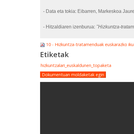
- Data eta tokia: Eibarren, Markeskoa Jaur
- Hitzaldiaren izenburua:
''Hizkuntza-trata
10 - Hizkuntza-tratamenduak euskarazko iku
Etiketak
hizkuntzalari_euskaldunen_topaketa
Dokumentuan moldaketak egin