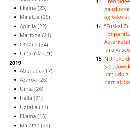
Trenbidee
Ekaina
(23)
gaurkotze
Maiatza
(25)
egiteko s
Apirila
(22)
"Euskal Zu
Konparatu
Martxoa
(21)
Azterketak
Otsaila
(24)
Iura Vasc
Urtarrila
(21)
NUPeko do
2019
Sklodowsk
Abendua
(17)
lortu du z
Azaroa
(25)
berriak ik
Urria
(26)
Iraila
(21)
Uztaila
(11)
Ekaina
(13)
Maiatza
(29)