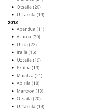
Otsaila
(20)
Urtarrila
(19)
2013
Abendua
(11)
Azaroa
(20)
Urria
(22)
Iraila
(16)
Uztaila
(19)
Ekaina
(19)
Maiatza
(21)
Apirila
(18)
Martxoa
(19)
Otsaila
(20)
Urtarrila
(19)