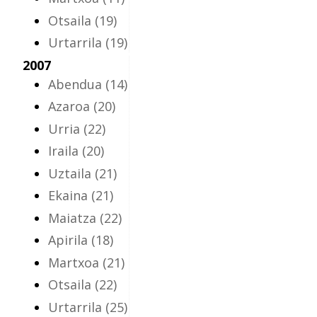
Otsaila
(19)
Urtarrila
(19)
2007
Abendua
(14)
Azaroa
(20)
Urria
(22)
Iraila
(20)
Uztaila
(21)
Ekaina
(21)
Maiatza
(22)
Apirila
(18)
Martxoa
(21)
Otsaila
(22)
Urtarrila
(25)