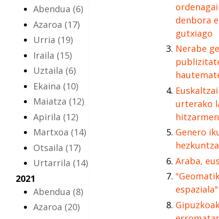
ordenagai
Abendua
(6)
denbora 
Azaroa
(17)
gutxiago
Urria
(19)
Nerabe ge
Iraila
(15)
publizita
Uztaila
(6)
hautemat
Ekaina
(10)
Euskaltza
Maiatza
(12)
urterako 
Apirila
(12)
hitzarmen
Martxoa
(14)
Genero ik
hezkuntza
Otsaila
(17)
Araba, eu
Urtarrila
(14)
"Geomatika
2021
espaziala"
Abendua
(8)
Gipuzkoak
Azaroa
(20)
erromatar