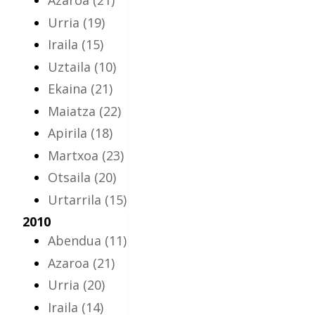
Azaroa
(21)
Urria
(19)
Iraila
(15)
Uztaila
(10)
Ekaina
(21)
Maiatza
(22)
Apirila
(18)
Martxoa
(23)
Otsaila
(20)
Urtarrila
(15)
2010
Abendua
(11)
Azaroa
(21)
Urria
(20)
Iraila
(14)