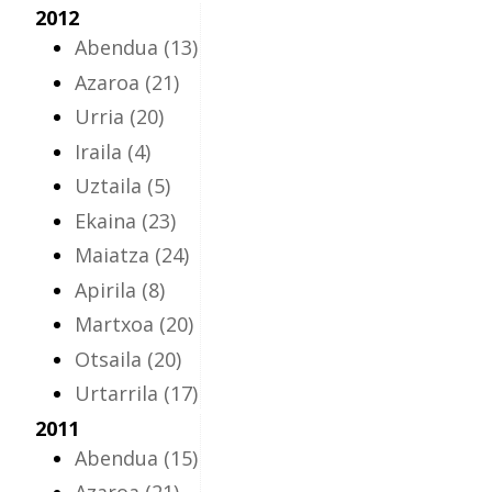
2012
Abendua
(13)
Azaroa
(21)
Urria
(20)
Iraila
(4)
Uztaila
(5)
Ekaina
(23)
Maiatza
(24)
Apirila
(8)
Martxoa
(20)
Otsaila
(20)
Urtarrila
(17)
2011
Abendua
(15)