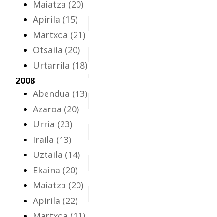
Maiatza
(20)
Apirila
(15)
Martxoa
(21)
Otsaila
(20)
Urtarrila
(18)
2008
Abendua
(13)
Azaroa
(20)
Urria
(23)
Iraila
(13)
Uztaila
(14)
Ekaina
(20)
Maiatza
(20)
Apirila
(22)
Martxoa
(11)