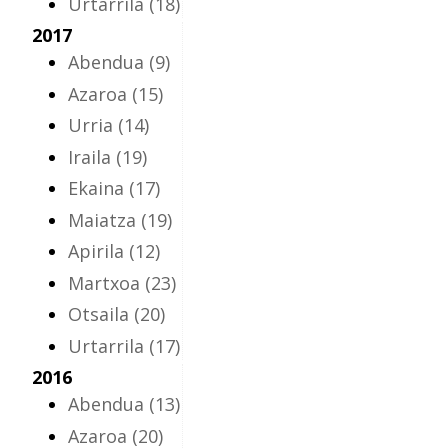
Urtarrila
(18)
2017
Abendua
(9)
Azaroa
(15)
Urria
(14)
Iraila
(19)
Ekaina
(17)
Maiatza
(19)
Apirila
(12)
Martxoa
(23)
Otsaila
(20)
Urtarrila
(17)
2016
Abendua
(13)
Azaroa
(20)