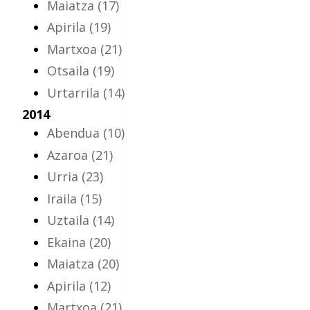
Maiatza
(17)
Apirila
(19)
Martxoa
(21)
Otsaila
(19)
Urtarrila
(14)
2014
Abendua
(10)
Azaroa
(21)
Urria
(23)
Iraila
(15)
Uztaila
(14)
Ekaina
(20)
Maiatza
(20)
Apirila
(12)
Martxoa
(21)