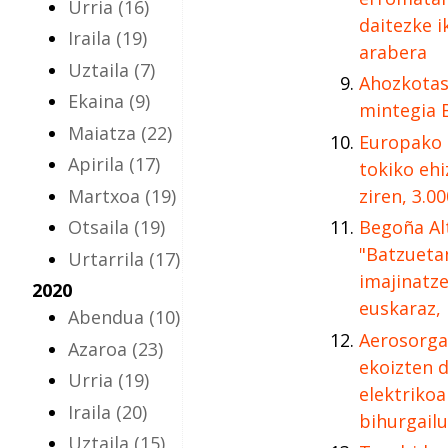
Urria
(16)
daitezke i
Iraila
(19)
arabera
Uztaila
(7)
Ahozkotas
Ekaina
(9)
mintegia 
Maiatza
(22)
Europako 
Apirila
(17)
tokiko ehi
Martxoa
(19)
ziren, 3.0
Otsaila
(19)
Begoña Al
"Batzueta
Urtarrila
(17)
imajinatz
2020
euskaraz, 
Abendua
(10)
Aerosorga
Azaroa
(23)
ekoizten 
Urria
(19)
elektrikoa
Iraila
(20)
bihurgailu
Uztaila
(15)