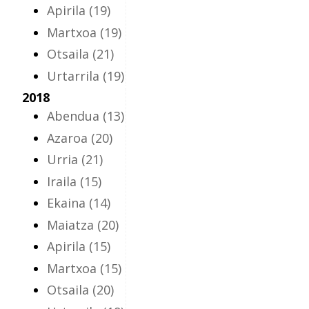
Apirila
(19)
Martxoa
(19)
Otsaila
(21)
Urtarrila
(19)
2018
Abendua
(13)
Azaroa
(20)
Urria
(21)
Iraila
(15)
Ekaina
(14)
Maiatza
(20)
Apirila
(15)
Martxoa
(15)
Otsaila
(20)