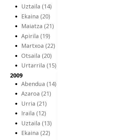
Uztaila
(14)
Ekaina
(20)
Maiatza
(21)
Apirila
(19)
Martxoa
(22)
Otsaila
(20)
Urtarrila
(15)
2009
Abendua
(14)
Azaroa
(21)
Urria
(21)
Iraila
(12)
Uztaila
(13)
Ekaina
(22)