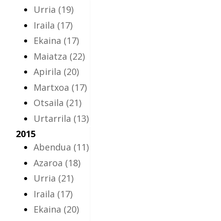
Urria
(19)
Iraila
(17)
Ekaina
(17)
Maiatza
(22)
Apirila
(20)
Martxoa
(17)
Otsaila
(21)
Urtarrila
(13)
2015
Abendua
(11)
Azaroa
(18)
Urria
(21)
Iraila
(17)
Ekaina
(20)