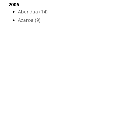
2006
Abendua
(14)
Azaroa
(9)