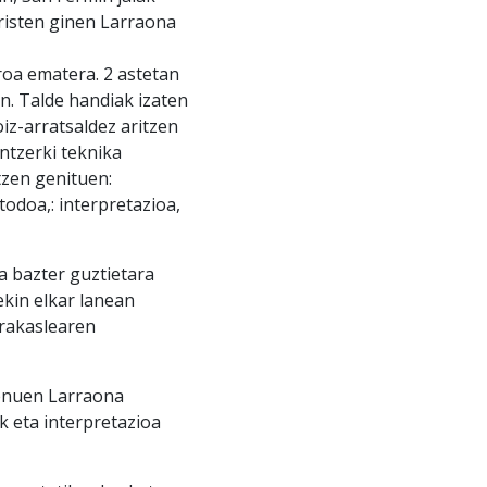
risten ginen Larraona
roa ematera. 2 astetan
n. Talde handiak izaten
iz-arratsaldez aritzen
ntzerki teknika
tzen genituen:
todoa,: interpretazioa,
 bazter guztietara
ekin elkar lanean
irakaslearen
genuen Larraona
 eta interpretazioa