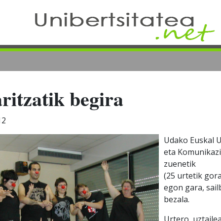
ritzatik begira
12
Udako Euskal Un
eta Komunikazio
zuenetik
(25 urtetik gora
egon gara, sail
bezala.
Urtero, uztaile