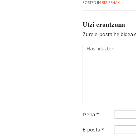
POSTED IN
BIZIPENAK
Utzi erantzuna
Zure e-posta helbidea e
Izena
*
E-posta
*