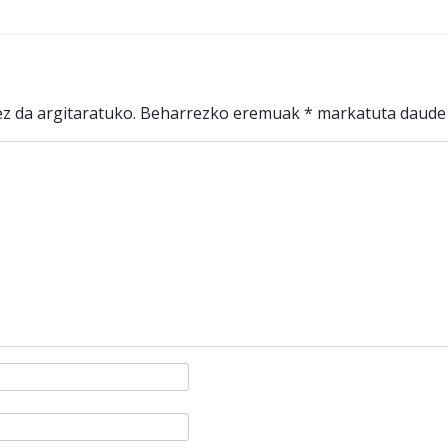
z da argitaratuko.
Beharrezko eremuak
*
markatuta daude