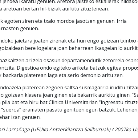
 jendea ikaratu genuen. Aretora jaisteko eskailerak hildako
 aretoan bertan hil-biziak aurkitu zituztenean.
k egoten ziren eta txalo mordoa jasotzen genuen. Irria
 arnasten genuen.
doko jaietara joaten zirenak eta hurrengo goizean txintxo e
 goizaldean bere logelara joan beharrean Ikasgelan lo aurki
bazkaltzen ari zela osasun departamendutik zetorrela esa
jantzita. Digestioa ondo egiteko ariketa batzuk egitea propo
ak bazkaria platerean laga eta serio demonio aritu zen.
ndoazela platerean zegoen saltsa susmagarria iruditu zitza
o goizean klasera joan ginen eta bakarrik aurkitu ginen. “
n pila bat eta hiru bat Clinica Universitarian “ingresatu zit
i “sueroa” eramaten pasatu genituen egun batzuk. Lehenen
ehar izan genuen.
ri Larrañaga (UEUko Antzerkilaritza Sailburuak) / 2007ko U