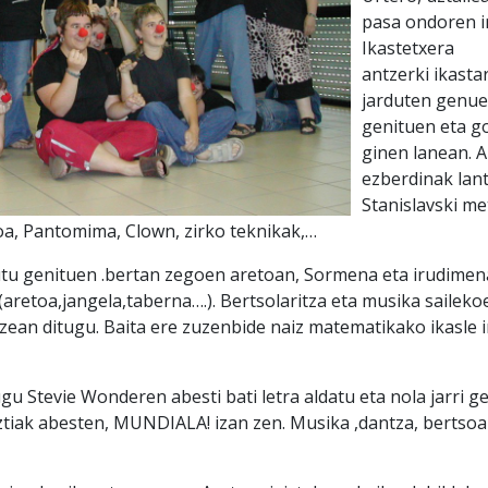
pasa ondoren i
Ikastetxera
antzerki ikasta
jarduten genue
genituen eta go
ginen lanean. A
ezberdinak lan
Stanislavski me
a, Pantomima, Clown, zirko teknikak,…
tu genituen .bertan zegoen aretoan, Sormena eta irudimena
aretoa,jangela,taberna….). Bertsolaritza eta musika saileko
zean ditugu. Baita ere zuzenbide naiz matematikako ikasle 
u Stevie Wonderen abesti bati letra aldatu eta nola jarri 
tiak abesten, MUNDIALA! izan zen. Musika ,dantza, bertsoak