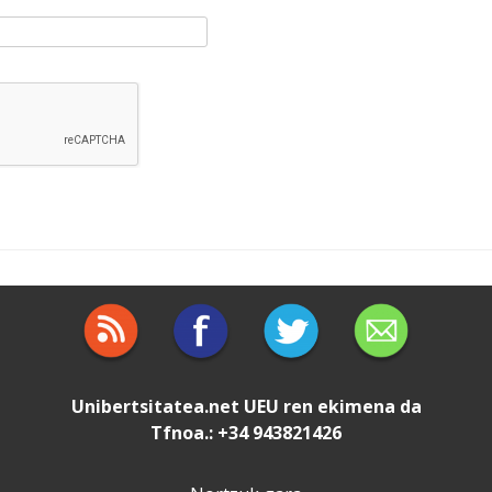
Unibertsitatea.net
UEU
ren ekimena da
Tfnoa.: +34 943821426