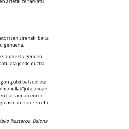
en artetik zeharkatu
tortzen zirenak, baita
tu genuena.
nez aurkeztu genuen
satu eta jende guztia
igun gutxi batzuei eta
Salmonellak”jota ohean
uzten Larraonan euron
go astean izan zen eta
dako Ikastaroa. Baiona