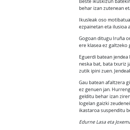
Beste ikuskizun batekin
behar izan zutenean eta
Ikusleak oso motibatua
ezpainetan eta ilusioa
Gogoan ditugu Iruña on
ere klasea ez galtzeko
Eguerdi batean jendea 
neska bat, bata txuriz 
zutik ipini zuen. Jende
Gau batean afaltzera gi
ez genuen jan. Hurreng
gelditu behar izan zire
logelan gaizki zeudene
ikastaroa suspenditu b
Edurne Lasa eta Joxema