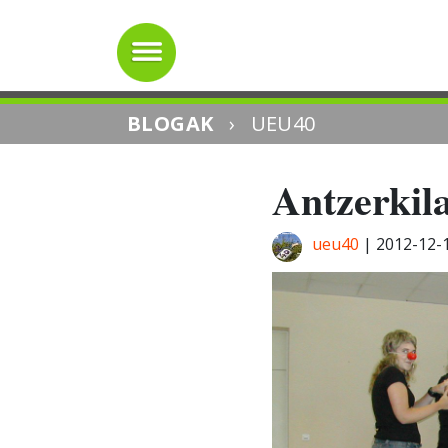
BLOGAK
›
UEU40
Antzerkila
ueu40
|
2012-12-