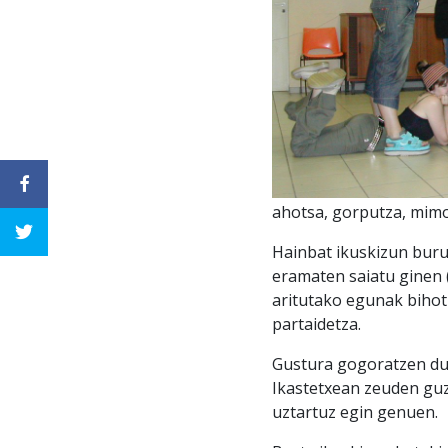
ahotsa, gorputza, mimo
Hainbat ikuskizun buru
eramaten saiatu ginen (
aritutako egunak bihot
partaidetza.
Gustura gogoratzen dug
Ikastetxean zeuden guz
uztartuz egin genuen.