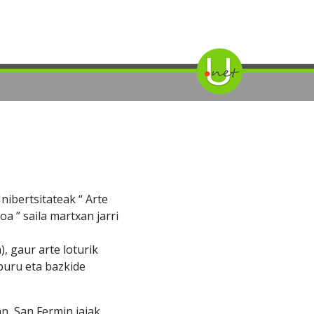
ibertsitateak “ Arte
a ” saila martxan jarri
), gaur arte loturik
buru eta bazkide
an, San Fermin jaiak