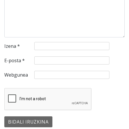
Izena
*
E-posta
*
Webgunea