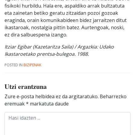
fisikoki hurbildu. Hala ere, aspaldiko arrak bultzatuta
eta zainetan betiko geratu zitzaidan pozoi gozoak
eraginda, orain komunikabideen bidez jarraitzen ditut
ikastaroak, nostalgia pittin batez. Aurtengoak, noski,
ez dira salbuespena izango.
Itziar Egibar (Kazetaritza Saila) / Argazkia: Udako
Ikastaroetako prentsa-bulegoa. 1988.
POSTED IN
BIZIPENAK
Utzi erantzuna
Zure e-posta helbidea ez da argitaratuko.
Beharrezko
eremuak
*
markatuta daude