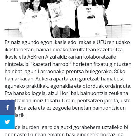
Ez naiz egundo egon ikasle edo irakasle UEUren udako
ikastaroetan, baina Leioako fakultatean kazetaritza
ikasle eta AEKren Aizu! aldizkarian kolaboratzaile
nintzela, bi “kazetari harrobi” horietan fitxatu gintuzten
hainbat lagun Larraonako prentsa bulegorako, 80ko
hamarkadan. Aukera aparta zen guretzat: hamabost
eguneko praktikak, egonaldia eta otorduak ordainduta.
Eta banako logela, aizu! Hori bai, bainuontzia zeukana
ez zitzaidan inoiz tokatu. Orain, pentsatzen jarrita, uste
dut mitoa zela eta ez zegoela benetan bainuontzidun
logelarik.
Mende laurden igaro da gutxi gorabehera uztaileko bi
opor aste Iruñean ematen hasi ginenetik; hortaz, ez