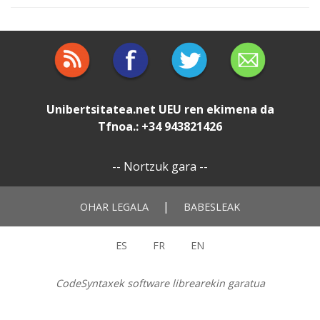
Unibertsitatea.net
UEU
ren ekimena da
Tfnoa.: +34 943821426
--
Nortzuk gara
--
|
OHAR LEGALA
BABESLEAK
ES
FR
EN
CodeSyntaxek software librearekin garatua