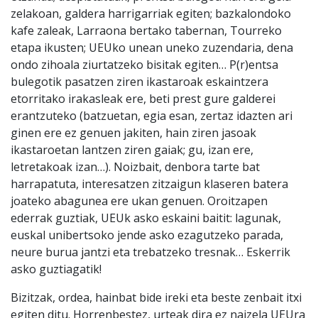
zelakoan, galdera harrigarriak egiten; bazkalondoko
kafe zaleak, Larraona bertako tabernan, Tourreko
etapa ikusten; UEUko unean uneko zuzendaria, dena
ondo zihoala ziurtatzeko bisitak egiten… P(r)entsa
bulegotik pasatzen ziren ikastaroak eskaintzera
etorritako irakasleak ere, beti prest gure galderei
erantzuteko (batzuetan, egia esan, zertaz idazten ari
ginen ere ez genuen jakiten, hain ziren jasoak
ikastaroetan lantzen ziren gaiak; gu, izan ere,
letretakoak izan…). Noizbait, denbora tarte bat
harrapatuta, interesatzen zitzaigun klaseren batera
joateko abagunea ere ukan genuen. Oroitzapen
ederrak guztiak, UEUk asko eskaini baitit: lagunak,
euskal unibertsoko jende asko ezagutzeko parada,
neure burua jantzi eta trebatzeko tresnak… Eskerrik
asko guztiagatik!
Bizitzak, ordea, hainbat bide ireki eta beste zenbait itxi
egiten ditu. Horrenbestez, urteak dira ez naizela UEUra