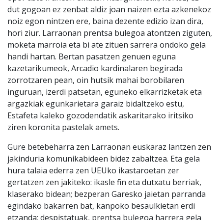
dut gogoan ez zenbat aldiz joan naizen ezta azkenekoz
noiz egon nintzen ere, baina dezente edizio izan dira,
hori ziur. Larraonan prentsa bulegoa atontzen ziguten,
moketa marroia eta bi ate zituen sarrera ondoko gela
handi hartan. Bertan pasatzen genuen eguna
kazetarikumeok, Arcadio kardinalaren begirada
zorrotzaren pean, oin hutsik mahai borobilaren
inguruan, izerdi patsetan, eguneko elkarrizketak eta
argazkiak egunkarietara garaiz bidaltzeko estu,
Estafeta kaleko gozodendatik askaritarako iritsiko
ziren koronita pastelak amets.
Gure betebeharra zen Larraonan euskaraz lantzen zen
jakinduria komunikabideen bidez zabaltzea. Eta gela
hura talaia ederra zen UEUko ikastaroetan zer
gertatzen zen jakiteko: ikasle fin eta dutxatu berriak,
klaserako bidean; bezperan Garesko jaietan parranda
egindako bakarren bat, kanpoko besaulkietan erdi
etzanda; despistatuak, prentsa bulegoa harrera gela