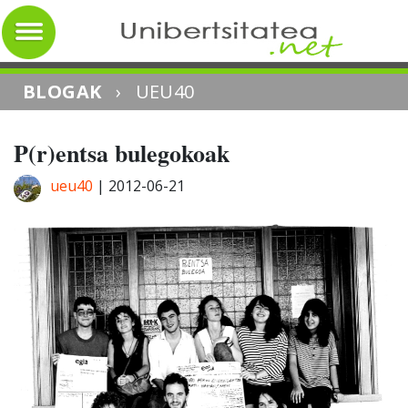
BLOGAK
›
UEU40
P(r)entsa bulegokoak
ueu40
|
2012-06-21