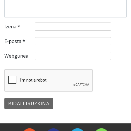
Izena
*
E-posta
*
Webgunea