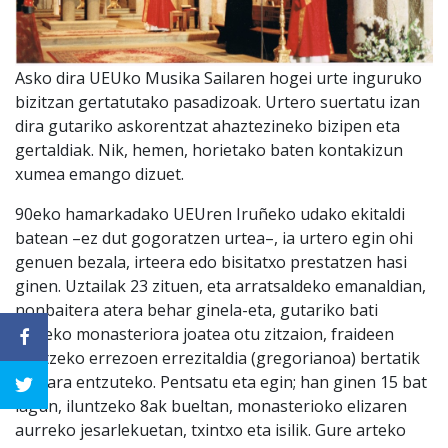
Asko dira UEUko Musika Sailaren hogei urte inguruko
bizitzan gertatutako pasadizoak. Urtero suertatu izan
dira gutariko askorentzat ahaztezineko bizipen eta
gertaldiak. Nik, hemen, horietako baten kontakizun
xumea emango dizuet.
90eko hamarkadako UEUren Iruñeko udako ekitaldi
batean –ez dut gogoratzen urtea–, ia urtero egin ohi
genuen bezala, irteera edo bisitatxo prestatzen hasi
ginen. Uztailak 23 zituen, eta arratsaldeko emanaldian,
nonbaitera atera behar ginela-eta, gutariko bati
Leireko monasteriora joatea otu zitzaion, fraideen
iluntzeko errezoen errezitaldia (gregorianoa) bertatik
bertara entzuteko. Pentsatu eta egin; han ginen 15 bat
lagun, iluntzeko 8ak bueltan, monasterioko elizaren
aurreko jesarlekuetan, txintxo eta isilik. Gure arteko