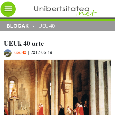
BLOGAK
›
UEU40
UEUk 40 urte
ueu40
|
2012-06-18