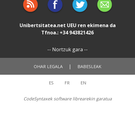
Unibertsitatea.net
UEU
ren ekimena da
Tfnoa.: +34 943821426
--
Nortzuk gara
--
|
OHAR LEGALA
BABESLEAK
ES
FR
EN
CodeSyntaxek software librearekin garatua