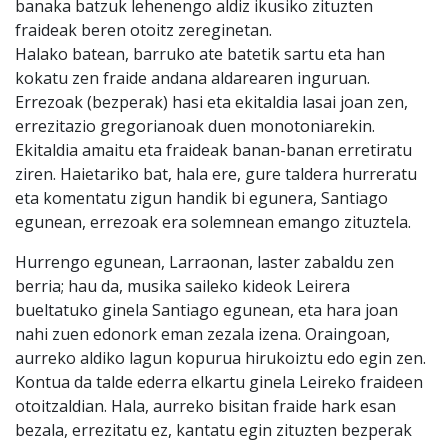
banaka batzuk lehenengo aldiz ikusiko zituzten
fraideak beren otoitz zereginetan.
Halako batean, barruko ate batetik sartu eta han
kokatu zen fraide andana aldarearen inguruan.
Errezoak (bezperak) hasi eta ekitaldia lasai joan zen,
errezitazio gregorianoak duen monotoniarekin.
Ekitaldia amaitu eta fraideak banan-banan erretiratu
ziren. Haietariko bat, hala ere, gure taldera hurreratu
eta komentatu zigun handik bi egunera, Santiago
egunean, errezoak era solemnean emango zituztela.
Hurrengo egunean, Larraonan, laster zabaldu zen
berria; hau da, musika saileko kideok Leirera
bueltatuko ginela Santiago egunean, eta hara joan
nahi zuen edonork eman zezala izena. Oraingoan,
aurreko aldiko lagun kopurua hirukoiztu edo egin zen.
Kontua da talde ederra elkartu ginela Leireko fraideen
otoitzaldian. Hala, aurreko bisitan fraide hark esan
bezala, errezitatu ez, kantatu egin zituzten bezperak