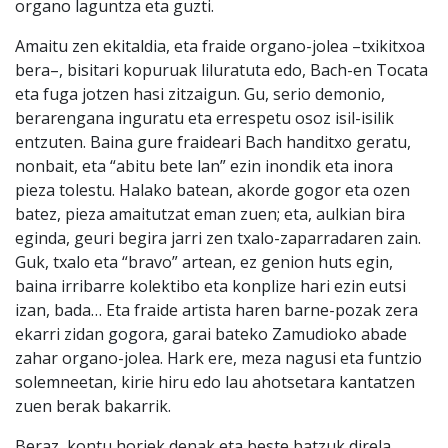
organo laguntza eta guzti.
Amaitu zen ekitaldia, eta fraide organo-jolea –txikitxoa
bera–, bisitari kopuruak liluratuta edo, Bach-en Tocata
eta fuga jotzen hasi zitzaigun. Gu, serio demonio,
berarengana inguratu eta errespetu osoz isil-isilik
entzuten. Baina gure fraideari Bach handitxo geratu,
nonbait, eta “abitu bete lan” ezin inondik eta inora
pieza tolestu. Halako batean, akorde gogor eta ozen
batez, pieza amaitutzat eman zuen; eta, aulkian bira
eginda, geuri begira jarri zen txalo-zaparradaren zain.
Guk, txalo eta “bravo” artean, ez genion huts egin,
baina irribarre kolektibo eta konplize hari ezin eutsi
izan, bada… Eta fraide artista haren barne-pozak zera
ekarri zidan gogora, garai bateko Zamudioko abade
zahar organo-jolea. Hark ere, meza nagusi eta funtzio
solemneetan, kirie hiru edo lau ahotsetara kantatzen
zuen berak bakarrik.
Beraz, kontu horiek denak eta beste batzuk direla