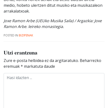
medio, hobeto ulertzen ditut musiko eta musikazaleon
arrakalatxoak.
Joxe Ramon Arbe (UEUko Musika Saila) / Argazkia: Joxe
Ramon Arbe. leireko monastegia.
POSTED IN
BIZIPENAK
Utzi erantzuna
Zure e-posta helbidea ez da argitaratuko.
Beharrezko
eremuak
*
markatuta daude