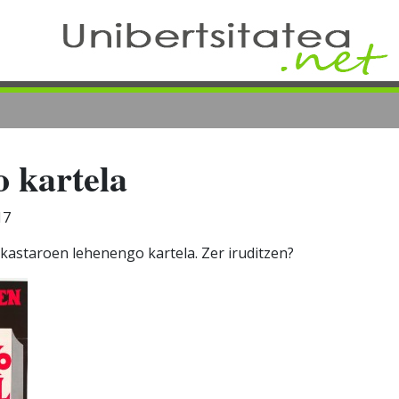
 kartela
17
kastaroen lehenengo kartela. Zer iruditzen?