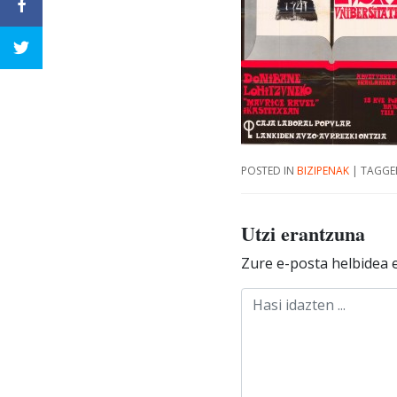
POSTED IN
BIZIPENAK
|
TAGG
Utzi erantzuna
Zure e-posta helbidea e