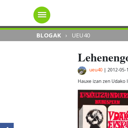
BLOGAK
›
UEU40
Lehenengo
ueu40
|
2012-05-
Hauxe izan zen Udako I