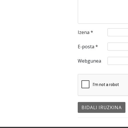
Izena
*
E-posta
*
Webgunea