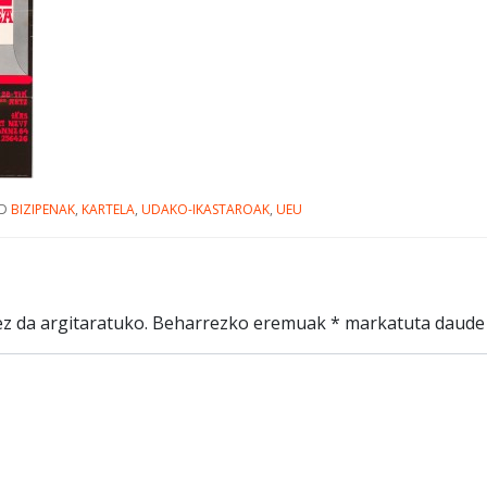
ED
BIZIPENAK
,
KARTELA
,
UDAKO-IKASTAROAK
,
UEU
z da argitaratuko.
Beharrezko eremuak
*
markatuta daude