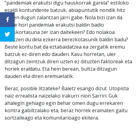
“pandemiak erakutsi digu hauskorrak garela” estiloko
esaldi kontundente batzuk, abiapuntutik nondik hitz
egiten dugun zalantzan jarri gabe. Nola bizi izan da
jende hori pandemiak erakutsi baldin badio
hauskortasuna zer izan daitekeen? Edo nolakoa
ulertzen du dela ezkerra berezkotasunik baldin badu?
Beste kontu bat da eztabaidatzea ea zergatik eremu
batzuk ez-diren edo dauden. Kasu horretan, uler
ditzagun zeintzuk diren uzten ez dituzten faktoreak eta
horiek eraldatu. Eta hein berean, bultza ditzagun
dauden eta diren eremuetatik.
Beraz, posible litzateke? Baietz esango dizut. Utopista
naiz errealista naizelako irakurri nion Sarriri. Guk
ahalegin gehiago egin behar omen dugu errekaren
kontra gabiltzalako eta, beraz horrek eramaten gaitu
sortzaileago eta komunitarioago ekitera.