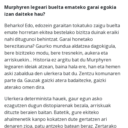
Murphyren legeari buelta emateko garai egokia
izan daiteke hau?
Beharko! Edo, edozein garaitan tokatuko zaigu buelta
emate horretan ekitea bestelako bizitza duinak eraiki
nahi ditugunoi behintzat. Garai honetako
berezitasuna? Gaurko mundua aldatzea dagokigula,
bere bizitzeko modu, bere tresnekin, aukera eta
arriskuekin… Historia ez argitu bat du Murphyren
legearen ideiak atzean, baina hala ere, han eta hemen
aski zabaldua den ulerkera bat du. Zentzu komunaren
parte da. Gauzak gaizki atera badaitezke, gaizki
aterako omen dira.
Ulerkera determinista hauek, gaur egun asko
ezagutzen dugun distopiarenak bezala, arriskuak
dituzte beraien baitan. Batetik, gure ekiteko
ahalmenetik kanpo kokatzen dute gertatzen ari
denaren zioa, patu antzeko batean beraz. Zertarako