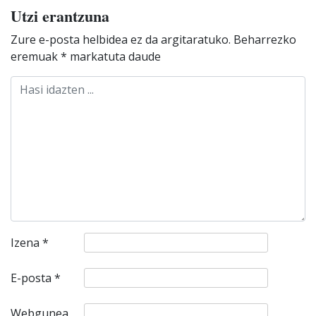
Utzi erantzuna
Zure e-posta helbidea ez da argitaratuko.
Beharrezko
eremuak
*
markatuta daude
Izena
*
E-posta
*
Webgunea