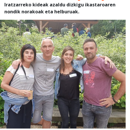
Iratzarreko kideak azaldu dizkigu ikastaroaren
nondik norakoak eta helburuak.