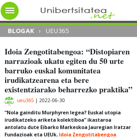
BLOGAK
›
UEU365
Idoia Zengotitabengoa: “Distopiaren
narrazioak ukatu egiten du 50 urte
barruko euskal komunitatea
irudikatzearena eta bere
existentziarako beharrezko praktika”
ueu365
|
2022-06-30
“Nola gainditu Murphyren legea? Euskal utopia
irudikatzeko ariketa kolektiboa” ikastaroa
antolatu dute Eibarko Markeskoa Jauregian Iratzar
Fundazioak eta UEUk.
Idoia Zengotitabengoa