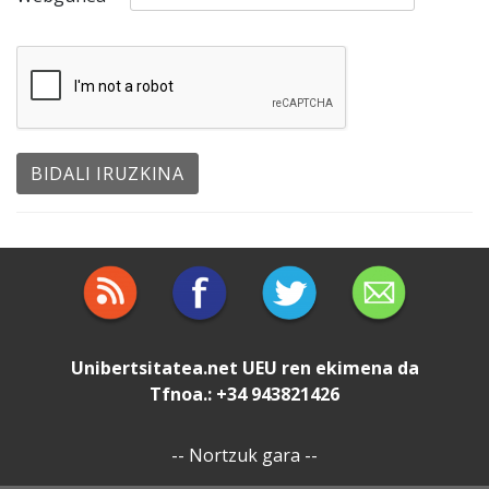
Unibertsitatea.net
UEU
ren ekimena da
Tfnoa.: +34 943821426
--
Nortzuk gara
--