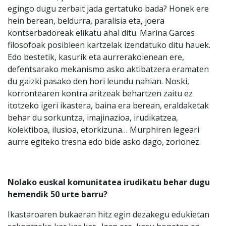
egingo dugu zerbait jada gertatuko bada? Honek ere
hein berean, beldurra, paralisia eta, joera
kontserbadoreak elikatu ahal ditu. Marina Garces
filosofoak posibleen kartzelak izendatuko ditu hauek.
Edo bestetik, kasurik eta aurrerakoienean ere,
defentsarako mekanismo asko aktibatzera eramaten
du gaizki pasako den hori leundu nahian. Noski,
korrontearen kontra aritzeak behartzen zaitu ez
itotzeko igeri ikastera, baina era berean, eraldaketak
behar du sorkuntza, imajinazioa, irudikatzea,
kolektiboa, ilusioa, etorkizuna… Murphiren legeari
aurre egiteko tresna edo bide asko dago, zorionez.
Nolako euskal komunitatea irudikatu behar dugu
hemendik 50 urte barru?
Ikastaroaren bukaeran hitz egin dezakegu edukietan