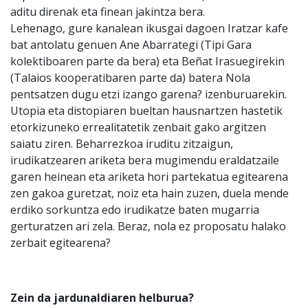
aditu direnak eta finean jakintza bera.
Lehenago, gure kanalean ikusgai dagoen Iratzar kafe
bat antolatu genuen Ane Abarrategi (Tipi Gara
kolektiboaren parte da bera) eta Beñat Irasuegirekin
(Talaios kooperatibaren parte da) batera Nola
pentsatzen dugu etzi izango garena? izenburuarekin.
Utopia eta distopiaren bueltan hausnartzen hastetik
etorkizuneko errealitatetik zenbait gako argitzen
saiatu ziren. Beharrezkoa iruditu zitzaigun,
irudikatzearen ariketa bera mugimendu eraldatzaile
garen heinean eta ariketa hori partekatua egitearena
zen gakoa guretzat, noiz eta hain zuzen, duela mende
erdiko sorkuntza edo irudikatze baten mugarria
gerturatzen ari zela. Beraz, nola ez proposatu halako
zerbait egitearena?
Zein da jardunaldiaren helburua?