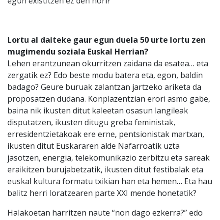
egun existitzen ez den hori?
Lortu al daiteke gaur egun duela 50 urte lortu zen
mugimendu soziala Euskal Herrian?
Lehen erantzunean okurritzen zaidana da esatea… eta
zergatik ez? Edo beste modu batera eta, egon, baldin
badago? Geure buruak zalantzan jartzeko ariketa da
proposatzen dudana. Konplazentzian erori asmo gabe,
baina nik ikusten ditut kaleetan osasun langileak
disputatzen, ikusten ditugu greba feministak,
erresidentzietakoak ere erne, pentsionistak martxan,
ikusten ditut Euskararen alde Nafarroatik uzta
jasotzen, energia, telekomunikazio zerbitzu eta sareak
eraikitzen burujabetzatik, ikusten ditut festibalak eta
euskal kultura formatu txikian han eta hemen… Eta hau
balitz herri loratzearen parte XXI mende honetatik?
Halakoetan harritzen naute “non dago ezkerra?” edo