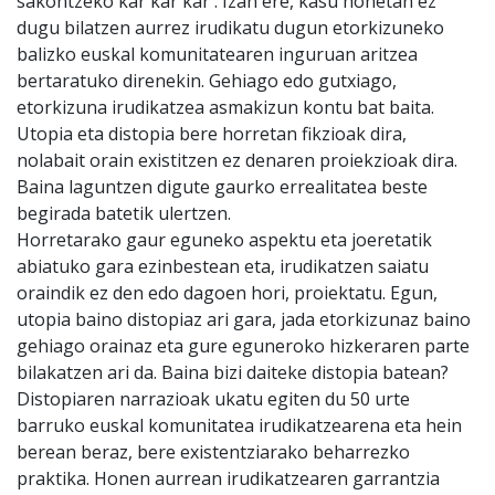
sakontzeko kar kar kar . Izan ere, kasu honetan ez
dugu bilatzen aurrez irudikatu dugun etorkizuneko
balizko euskal komunitatearen inguruan aritzea
bertaratuko direnekin. Gehiago edo gutxiago,
etorkizuna irudikatzea asmakizun kontu bat baita.
Utopia eta distopia bere horretan fikzioak dira,
nolabait orain existitzen ez denaren proiekzioak dira.
Baina laguntzen digute gaurko errealitatea beste
begirada batetik ulertzen.
Horretarako gaur eguneko aspektu eta joeretatik
abiatuko gara ezinbestean eta, irudikatzen saiatu
oraindik ez den edo dagoen hori, proiektatu. Egun,
utopia baino distopiaz ari gara, jada etorkizunaz baino
gehiago orainaz eta gure eguneroko hizkeraren parte
bilakatzen ari da. Baina bizi daiteke distopia batean?
Distopiaren narrazioak ukatu egiten du 50 urte
barruko euskal komunitatea irudikatzearena eta hein
berean beraz, bere existentziarako beharrezko
praktika. Honen aurrean irudikatzearen garrantzia