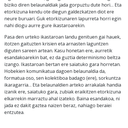
biziko diren belaunaldiak jada gorpuztu dute hori… Eta
etorkizuna kendu ote diegun galdezkatzen diot ere
neure buruari. Guk etorkizunaren lapurreta horri egin
nahi diogu aurre gure ikastaroarekin.
Pasa den urteko ikastaroan landu genituen gai hauek,
itotzen gaituzten krisien eta arnasten laguntzen
diguten sareen artean. Kasu honetan ere, aurretik
esandakoarekin bat, ez da guztia determinismo beltza
izango. Ikastaroan bertan ere saiatuko gara horretan.
Hobekien komunikatua dagoen belaunaldia da,
formatua oso, sen kolektiboa badago (ere), sorkuntza
ikaragarria… Eta belaunaldien arteko arrakalak handia
izanik ere, saiatuko gara, zubiak eraikitzen etorkizuna
elkarrekin marraztu ahal izateko. Baina esandakoa, ni
jada ez dakit gaztea naizen beraz, nahiago beraiei
entzutea.