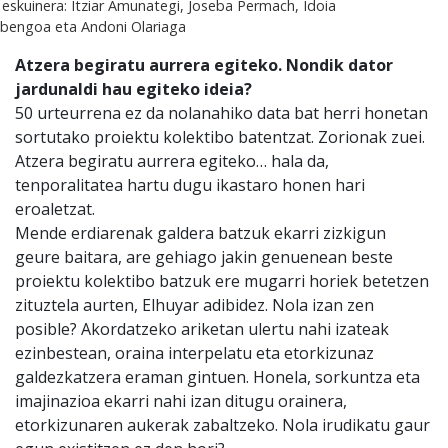
 eskuinera: Itziar Amunategi, Joseba Permach, Idoia
bengoa eta Andoni Olariaga
Atzera begiratu aurrera egiteko. Nondik dator
jardunaldi hau egiteko ideia?
50 urteurrena ez da nolanahiko data bat herri honetan
sortutako proiektu kolektibo batentzat. Zorionak zuei.
Atzera begiratu aurrera egiteko… hala da,
tenporalitatea hartu dugu ikastaro honen hari
eroaletzat.
Mende erdiarenak galdera batzuk ekarri zizkigun
geure baitara, are gehiago jakin genuenean beste
proiektu kolektibo batzuk ere mugarri horiek betetzen
zituztela aurten, Elhuyar adibidez. Nola izan zen
posible? Akordatzeko ariketan ulertu nahi izateak
ezinbestean, oraina interpelatu eta etorkizunaz
galdezkatzera eraman gintuen. Honela, sorkuntza eta
imajinazioa ekarri nahi izan ditugu orainera,
etorkizunaren aukerak zabaltzeko. Nola irudikatu gaur