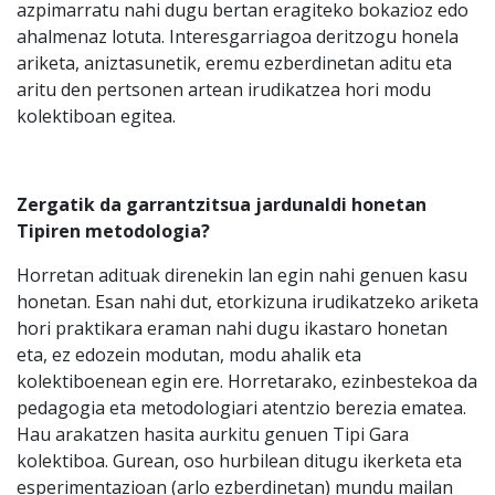
azpimarratu nahi dugu bertan eragiteko bokazioz edo
ahalmenaz lotuta. Interesgarriagoa deritzogu honela
ariketa, aniztasunetik, eremu ezberdinetan aditu eta
aritu den pertsonen artean irudikatzea hori modu
kolektiboan egitea.
Zergatik da garrantzitsua jardunaldi honetan
Tipiren metodologia?
Horretan adituak direnekin lan egin nahi genuen kasu
honetan. Esan nahi dut, etorkizuna irudikatzeko ariketa
hori praktikara eraman nahi dugu ikastaro honetan
eta, ez edozein modutan, modu ahalik eta
kolektiboenean egin ere. Horretarako, ezinbestekoa da
pedagogia eta metodologiari atentzio berezia ematea.
Hau arakatzen hasita aurkitu genuen Tipi Gara
kolektiboa. Gurean, oso hurbilean ditugu ikerketa eta
esperimentazioan (arlo ezberdinetan) mundu mailan