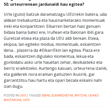
50. urteurrenean jardunaldi hau egitea?
Urte (gutxi) batzuk daramatzagu UEUrekin batera, uda
aldean trebakuntza eta hausnarketarako momentuak
ireki eta konpartitzen. Eibarren bertan hasi genuen
bidaia baina batez ere, Iruñean eta Baionan ibili gara.
Guretzat etxea eta plaza da UEU aldi berean. Etxea,
ekipoa, lan egiteko modua, momentuak, eskaintzen
dena… plazerra da #ElkarrEkin lan egitea. Plaza ere
bada, eskaintzen digulako momentua, lekua eta
gonbidatu asko urte hauetan zehar, desikasteko eta
berriz eraikitzeko. Aurtengo kasuan, urteurrena izanik,
eta galderek nora eraman gaituzten ikusirik, gai
garrantzitsu hau hartu eta opari bezala eskaini nahi
izan dugu.
POSTED IN
UI50
|
TAGGED
EIBAR
,
ELKARRIZKETAK
,
IRATZAR
,
UDAKO
IKASTAROAK
,
UI50