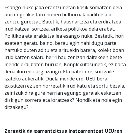
Esango nuke jada erantzunetan kasik somatzen dela
aurtengo ikastaro honen helburuak badituela bi
zentzu guretzat. Batetik, hausnartzea eta erdiratzea
irudikatzea, sortzea, ariketa politikoa dela erabat.
Politikoa eta eraldatzailea esango nuke. Bestetik, hori
esatean geratu baino, berau egin nahi dugu parte
hartuko duten aditu eta arituekin batera, kolektiboan
irudikatzen saiatu herri hau zer izan daitekeen beste
mende erdi baten buruan, Konplexutasunetik, ez baita
dena ilun edo argi izango. Eta batez ere, sortzaile
izateko aukeratik. Duela mende erdi UEU bera
existitzen ez zen horretatik irudikatu eta sortu bezala,
zeintzuk dira gure herrian egungo garaiak eskatzen
dizkigun sorrera eta loratzeak? Nondik eta nola egin
ditzakegu?
Zergatik da garrantzitsua Iratzarrentzat UEUren