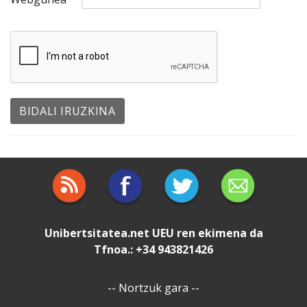
Unibertsitatea.net
UEU
ren ekimena da
Tfnoa.: +34 943821426
--
Nortzuk gara
--