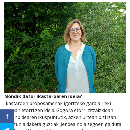
Nondik dator ikastaroaren ideia?
Ikastaroen proposamenak igortzeko garaia ireki
zenean etorri zen ideia. Gogora etorri zitzaizkidan
zuzenbidearen ikuspuntutik, azken urtean bizi izan
ditugun aldaketa guztiak. Jendea nola zegoen galduta