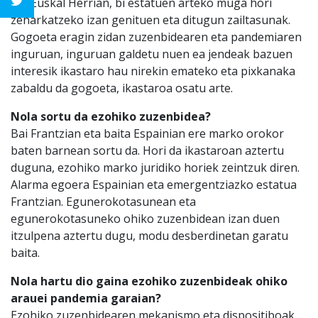
eta Euskal Herrian, bi estatuen arteko muga hori
zeharkatzeko izan genituen eta ditugun zailtasunak.
Gogoeta eragin zidan zuzenbidearen eta pandemiaren
inguruan, inguruan galdetu nuen ea jendeak bazuen
interesik ikastaro hau nirekin emateko eta pixkanaka
zabaldu da gogoeta, ikastaroa osatu arte.
Nola sortu da ezohiko zuzenbidea?
Bai Frantzian eta baita Espainian ere marko orokor
baten barnean sortu da. Hori da ikastaroan aztertu
duguna, ezohiko marko juridiko horiek zeintzuk diren.
Alarma egoera Espainian eta emergentziazko estatua
Frantzian. Egunerokotasunean eta
egunerokotasuneko ohiko zuzenbidean izan duen
itzulpena aztertu dugu, modu desberdinetan garatu
baita.
Nola hartu dio gaina ezohiko zuzenbideak ohiko
arauei pandemia garaian?
Ezohiko zuzenbidearen mekanismo eta dispositiboak