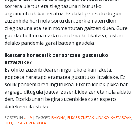
sorrera ulertuz eta zilegitasunari buruzko
argumentuak barneratuz. Ez dakit pentsatu dugun
zuzenbide hori nola sortu den, zerk ematen dion
zilegitasuna eta zein momentutan galtzen duen. Gure
gaurko helburua ez da izan dena kritikatzea, bistan
delako pandemia garai batean gaudela.
Ikastaro honetatik zer sortzea gustatuko
litzaizuke?
Ez ohiko zuzenbidearen inguruko elkarrizketa,
gogoeta haratago eramatea gustatuko litzaidake. Ez
soilik pandemiaren ingurukoa. Etxera ideiak pixka bat
argiago ditugula joatea, zuzenbidea zer eta nola aldatu
den. Etorkizunari begira zuzenbideaz zer espero
daitekeen ikusteko.
POSTED IN
UI49
|
TAGGED
BAIONA
,
ELKARRIZKETAK
,
UDAKO IKASTAROAK
,
UEU
,
UI49
,
ZUZENBIDEA