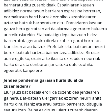
barneratu ditu zuzenbideak. Espainiaren kasuan
adibidez normaltasun berriaren espresioa horretan,
normaltasun berri horrek ezohiko zuzenbidearen
aztarna batzuk barneratzen ditu. Frantziaren kasuan
gauza bera gertatzen ari da alarma egoeraren bukaera
aurreikusiarekin. Eta badakigu lege batzuen bidez
barneratuta geratuko direla ezohiko garai horretan
izan diren arau batzuk. Prefetak leku batzuetan neurri
berezi batzuk hartzea baimentzea adibidez. Birusari
aurre egiteko, orain arte ikusita ez zeuden neurriak
hartu dira eta denboran jarraituko dute ezohiko
egoeratik kanpo ere.
Jendea pandemia garaian hurbildu al da
zuzenbidera?
Elur jauzi bat bezala erori da zuzenbidea jendearen
gainera. Bat-batean ulergarriak ez ziren neurri anitz
hartu dira. Nahiz eta arau batzuk barneratu ditugula
seguru izan. Baina ez ditugu ulertu zuzenbidearen