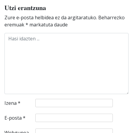
Utzi erantzuna
Zure e-posta helbidea ez da argitaratuko.
Beharrezko
eremuak
*
markatuta daude
Izena
*
E-posta
*
Webgunea