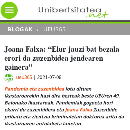
BLOGAK
›
UEU365
Joana Falxa: “Elur jauzi bat bezala
erori da zuzenbidea jendearen
gainera”
ueu365
|
2021-07-08
Pandemia eta zuzenbidea
lotu dituen
ikastaroarekin hasi dira besteak beste UEUren 49.
Baionako ikastaroak. Pandemiak gogoeta hori
ekarri du zuzenbidera eta
Joana Falxa
Zuzenbide
pribatu eta zientzia kriminaletan doktorea aritu da
ikastaroaren antolaketa lanetan.