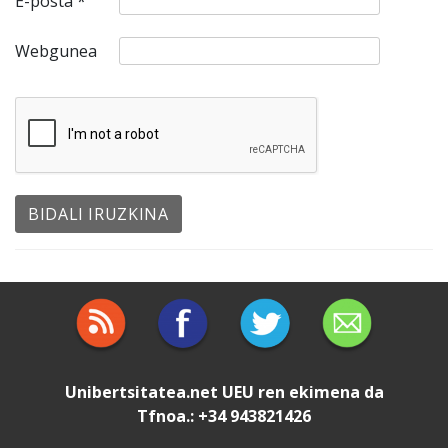
E-posta
*
Webgunea
Unibertsitatea.net
UEU
ren ekimena da
Tfnoa.: +34 943821426