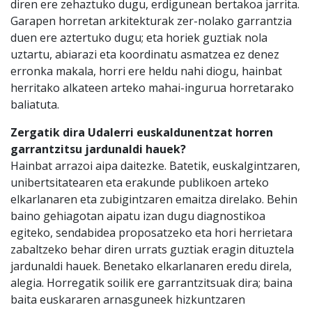
diren ere zehaztuko dugu, erdigunean bertakoa jarrita.
Garapen horretan arkitekturak zer-nolako garrantzia
duen ere aztertuko dugu; eta horiek guztiak nola
uztartu, abiarazi eta koordinatu asmatzea ez denez
erronka makala, horri ere heldu nahi diogu, hainbat
herritako alkateen arteko mahai-ingurua horretarako
baliatuta.
Zergatik dira Udalerri euskaldunentzat horren
garrantzitsu jardunaldi hauek?
Hainbat arrazoi aipa daitezke. Batetik, euskalgintzaren,
unibertsitatearen eta erakunde publikoen arteko
elkarlanaren eta zubigintzaren emaitza direlako. Behin
baino gehiagotan aipatu izan dugu diagnostikoa
egiteko, sendabidea proposatzeko eta hori herrietara
zabaltzeko behar diren urrats guztiak eragin dituztela
jardunaldi hauek. Benetako elkarlanaren eredu direla,
alegia. Horregatik soilik ere garrantzitsuak dira; baina
baita euskararen arnasguneek hizkuntzaren