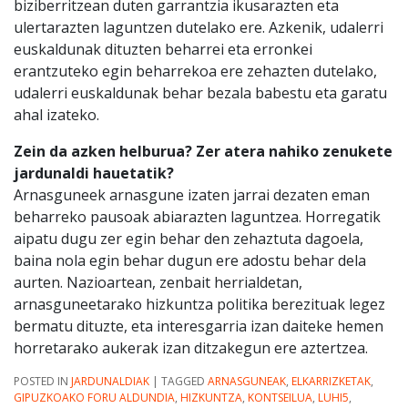
biziberritzean duten garrantzia ikusarazten eta
ulertarazten laguntzen dutelako ere. Azkenik, udalerri
euskaldunak dituzten beharrei eta erronkei
erantzuteko egin beharrekoa ere zehazten dutelako,
udalerri euskaldunak behar bezala babestu eta garatu
ahal izateko.
Zein da azken helburua? Zer atera nahiko zenukete
jardunaldi hauetatik?
Arnasguneek arnasgune izaten jarrai dezaten eman
beharreko pausoak abiarazten laguntzea. Horregatik
aipatu dugu zer egin behar den zehaztuta dagoela,
baina nola egin behar dugun ere adostu behar dela
aurten. Nazioartean, zenbait herrialdetan,
arnasguneetarako hizkuntza politika berezituak legez
bermatu dituzte, eta interesgarria izan daiteke hemen
horretarako aukerak izan ditzakegun ere aztertzea.
POSTED IN
JARDUNALDIAK
|
TAGGED
ARNASGUNEAK
,
ELKARRIZKETAK
,
GIPUZKOAKO FORU ALDUNDIA
,
HIZKUNTZA
,
KONTSEILUA
,
LUHI5
,