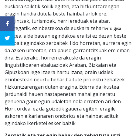
euskara sailetik soilik egiten, eta hizkuntzarengan
eragin handia dutela beste hainbat arlok ere:
hirigintzak, turismoak, herri ereduak eta abar.
Horregatik, ezinbestekoa da euskara zehar
lerro gisa
lantzea, alde batean egindakoa eraitsi ez dezan beste
nonbait egindako zerbaitek. Ildo horretan, aurrera egin
da azken urteotan, eta pauso garrantzitsuak ere eman
dira. Esaterako, horren erakusle da eragin
linguistikoaren ebaluazioak Araban, Bizkaian eta
Gipuzkoan lege izaera hartu izana; orain udalek
ezinbestean neurtu behar baitute proiektu zehatzek
hizkuntzarengan duten eragina. Ederra da ikustea
jardunaldi hauen hastapenetan mahai gaineratu
genuena gaur egun udaletan nola errotzen ari den.
Hori, ordea, ez da goizetik gauera egiten, eragile
askoren elkarlanaren ondorioz eta hainbat adituk
egindako ikerketei esker baizik.
Zergatik eta zer egin behar den zehaztuta utzi