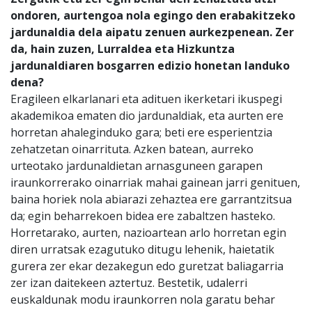
ondoren, aurtengoa nola egingo den erabakitzeko
jardunaldia dela aipatu zenuen aurkezpenean. Z
er
da, hain zuzen, Lurraldea eta Hizkuntza
jardunaldiaren bosgarren edizio honetan landuko
dena?
Eragileen elkarlanari eta adituen ikerketari ikuspegi
akademikoa ematen dio jardunaldiak, eta aurten ere
horretan ahaleginduko gara; beti ere esperientzia
zehatzetan oinarrituta. Azken batean, aurreko
urteotako jardunaldietan arnasguneen garapen
iraunkorrerako oinarriak mahai gainean jarri genituen,
baina horiek nola abiarazi zehaztea ere garrantzitsua
da; egin beharrekoen bidea ere zabaltzen hasteko.
Horretarako, aurten, nazioartean arlo horretan egin
diren urratsak ezagutuko ditugu lehenik, haietatik
gurera zer ekar dezakegun edo guretzat baliagarria
zer izan daitekeen aztertuz. Bestetik, udalerri
euskaldunak modu iraunkorren nola garatu behar