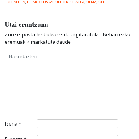
LURRALDEA
,
UDAKO EUSKAL UNIBERTSITATEA
,
UEMA
,
UEU
Utzi erantzuna
Zure e-posta helbidea ez da argitaratuko.
Beharrezko
eremuak
*
markatuta daude
Izena
*