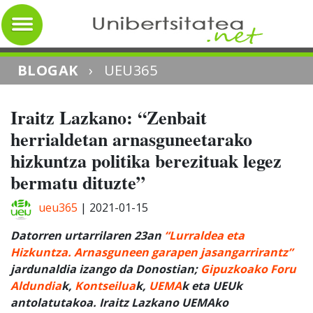
BLOGAK
›
UEU365
Iraitz Lazkano: “Zenbait
herrialdetan arnasguneetarako
hizkuntza politika berezituak legez
bermatu dituzte”
ueu365
|
2021-01-15
Datorren urtarrilaren 23an
“Lurraldea eta
Hizkuntza. Arnasguneen garapen jasangarrirantz”
jardunaldia
izango da
Donostian;
Gipuzkoako Foru
Aldundia
k,
Kontseilua
k,
UEMA
k eta UEUk
antolatutako
a.
Iraitz Lazkano UEMAko