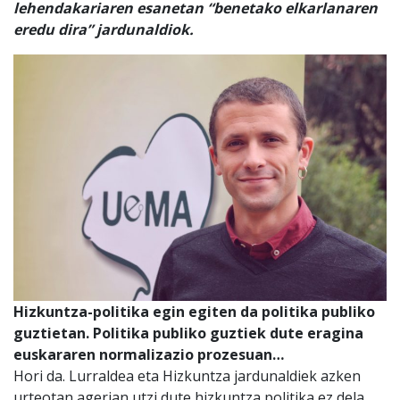
lehendakariaren esanetan “benetako elkarlanaren
eredu dira” jardunaldiok.
Hizkuntza-politika egin egiten da politika publiko
guztietan. Politika publiko guztiek dute eragina
euskararen normalizazio prozesuan…
Hori da. Lurraldea eta Hizkuntza jardunaldiek azken
urteotan agerian utzi dute hizkuntza politika ez dela