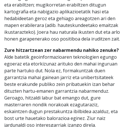
eta erabiltzen; mugikorretan erabiltzen ditugun
kartografia eta nabigazio aplikazioetatik hasi eta
hedabideetan geroz eta gehiago areagotzen ari den
mapen erabilerara (adib. hauteskundeetako emaitzak
ikustarazteko). Joera hau naturala ikusten dut eta arlo
honen garapenerako oso positiboa dela iruditzen zait.
Zure hitzartzean zer nabarmendu nahiko zenuke?
Alde batetik geoinformazioaren teknologien egungo
egoeraz eta etorkizunaz arituko den mahai inguruan
parte hartuko dut. Nola ez, formakuntzak duen
garrantzia mahai gainean jarriz eta unibertsitateek
beste erakunde publiko zein pribatuekin izan behar
dituzten hartu-emanen garrantzia nabarmenduz.
Geroago, hitzaldi labur bat emango dut, gure
masterraren nondik norakoak ezagutaraziz,
eskaintzen dugun prestakuntza ibilbidea azalduz, eta
bost urte hauetako balorazioa eginez. Ziur naiz
jardunaldi oso interesgarriak izango direla.