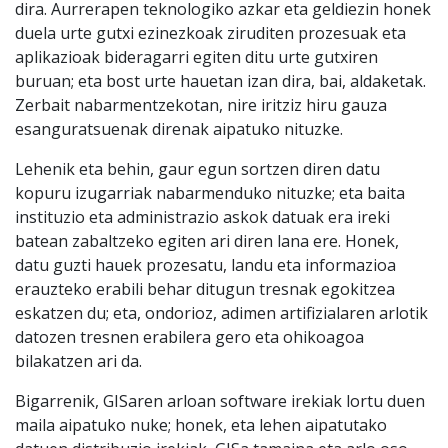
dira. Aurrerapen teknologiko azkar eta geldiezin honek
duela urte gutxi ezinezkoak ziruditen prozesuak eta
aplikazioak bideragarri egiten ditu urte gutxiren
buruan; eta bost urte hauetan izan dira, bai, aldaketak.
Zerbait nabarmentzekotan, nire iritziz hiru gauza
esanguratsuenak direnak aipatuko nituzke.
Lehenik eta behin, gaur egun sortzen diren datu
kopuru izugarriak nabarmenduko nituzke; eta baita
instituzio eta administrazio askok datuak era ireki
batean zabaltzeko egiten ari diren lana ere. Honek,
datu guzti hauek prozesatu, landu eta informazioa
erauzteko erabili behar ditugun tresnak egokitzea
eskatzen du; eta, ondorioz, adimen artifizialaren arlotik
datozen tresnen erabilera gero eta ohikoagoa
bilakatzen ari da.
Bigarrenik, GISaren arloan software irekiak lortu duen
maila aipatuko nuke; honek, eta lehen aipatutako