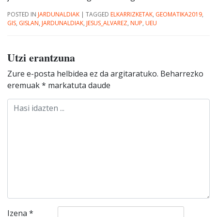
POSTED IN
JARDUNALDIAK
|
TAGGED
ELKARRIZKETAK
,
GEOMATIKA2019
,
GIS
,
GISLAN
,
JARDUNALDIAK
,
JESUS_ALVAREZ
,
NUP
,
UEU
Utzi erantzuna
Zure e-posta helbidea ez da argitaratuko.
Beharrezko
eremuak
*
markatuta daude
Izena
*