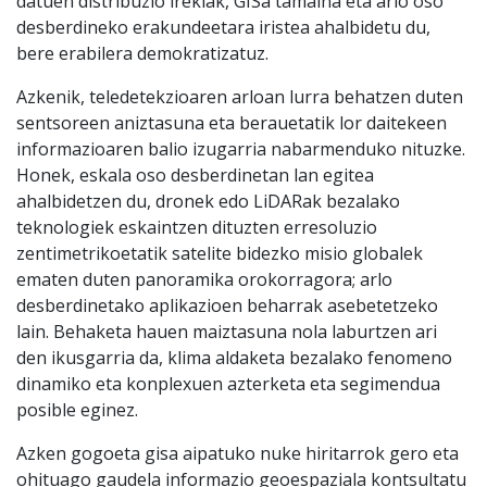
datuen distribuzio irekiak, GISa tamaina eta arlo oso
desberdineko erakundeetara iristea ahalbidetu du,
bere erabilera demokratizatuz.
Azkenik, teledetekzioaren arloan lurra behatzen duten
sentsoreen aniztasuna eta berauetatik lor daitekeen
informazioaren balio izugarria nabarmenduko nituzke.
Honek, eskala oso desberdinetan lan egitea
ahalbidetzen du, dronek edo LiDARak bezalako
teknologiek eskaintzen dituzten erresoluzio
zentimetrikoetatik satelite bidezko misio globalek
ematen duten panoramika orokorragora; arlo
desberdinetako aplikazioen beharrak asebetetzeko
lain. Behaketa hauen maiztasuna nola laburtzen ari
den ikusgarria da, klima aldaketa bezalako fenomeno
dinamiko eta konplexuen azterketa eta segimendua
posible eginez.
Azken gogoeta gisa aipatuko nuke hiritarrok gero eta
ohituago gaudela informazio geoespaziala kontsultatu