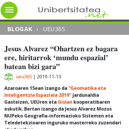
BLOGAK
›
UEU365
Jesus Alvarez “Ohartzen ez bagara
ere, hiritarrok ‘mundu espazial’
batean bizi gara”
ueu365
|
2019-11-13
Azaroaren 15ean izango da
“Geomatika eta
Inteligentzia Espaziala 2019”
jardunaldia
Gasteizen, UEUren eta
Gislan
kooperatibaren
eskutik. Bertan izango da Jesus Alvarez Mozos
NUPeko Geografia-informazioko Sistemen eta
Teledetekzioaren inguruko masterreko zuzendari