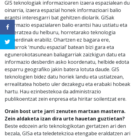
GIS teknologiak informazioaren izaera espazialean du
oinarria, izaera espazial honek informazioari balio
erantsi interesgarri bat gehitzen diolarik. GISak
informazio espazialaren balio erantsi hau ustiatu eta
azaleratzea du helburu, horretarako teknologia
desberdinak erabiliz. Ohartzen ez bagara ere,
hiritarrok ‘mundu espazial’ batean bizi gara eta
egunerokotasunean baliagarriak zaizkigun datu eta
informazio desberdin asko koordenatu, helbide edota
esparru geografiko jakin batera lotuta daude. GIS
teknologien bidez datu horiek landu eta ustiatzean,
errealitatea hobeto uler dezakegu eta erabaki hobeak
hartu. Hau ezinbestekoa da administrazio
publikoentzat zein enpresa eta hiritar soilentzat ere.
Orain bost urte jarri zenuten martxan masterra.
Zein aldaketa izan dira urte hauetan guztietan?
Beste edozein arlo teknologikotan gertatzen ari den
bezala, GISa eta teledetekzioa etengabe eraldatzen ari