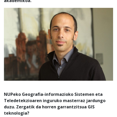
akademikoa.
NUPeko Geografia-informazioko Sistemen eta
Teledetekzioaren inguruko masterraz jardungo
duzu. Zergatik da horren garrantzitsua GIS
teknologia?