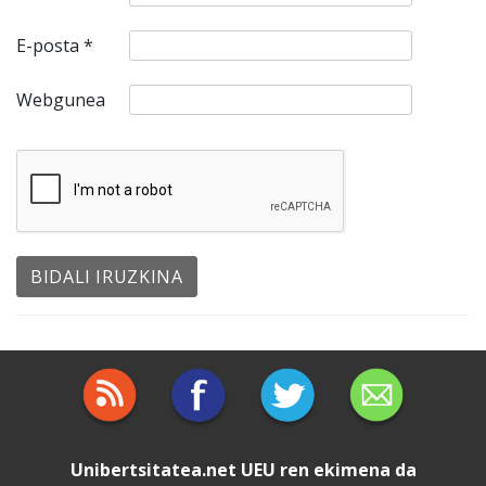
E-posta
*
Webgunea
Unibertsitatea.net
UEU
ren ekimena da