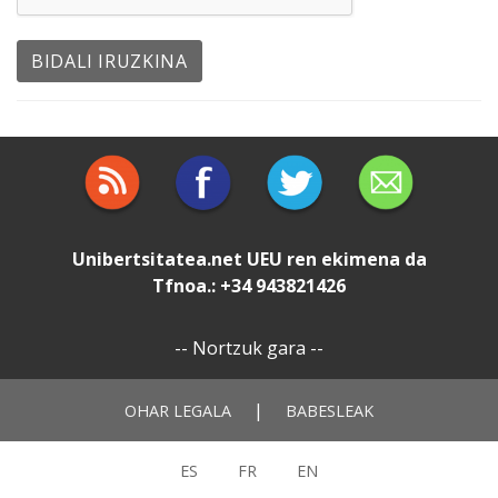
Unibertsitatea.net
UEU
ren ekimena da
Tfnoa.: +34 943821426
--
Nortzuk gara
--
|
OHAR LEGALA
BABESLEAK
ES
FR
EN