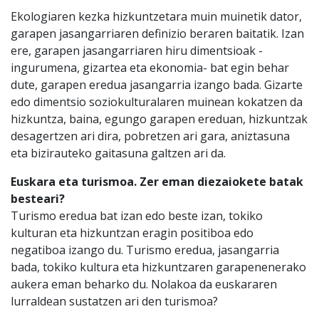
Ekologiaren kezka hizkuntzetara muin muinetik dator,
garapen jasangarriaren definizio beraren baitatik. Izan
ere, garapen jasangarriaren hiru dimentsioak -
ingurumena, gizartea eta ekonomia- bat egin behar
dute, garapen eredua jasangarria izango bada. Gizarte
edo dimentsio soziokulturalaren muinean kokatzen da
hizkuntza, baina, egungo garapen ereduan, hizkuntzak
desagertzen ari dira, pobretzen ari gara, aniztasuna
eta bizirauteko gaitasuna galtzen ari da.
Euskara eta turismoa. Zer eman diezaiokete batak
besteari?
Turismo eredua bat izan edo beste izan, tokiko
kulturan eta hizkuntzan eragin positiboa edo
negatiboa izango du. Turismo eredua, jasangarria
bada, tokiko kultura eta hizkuntzaren garapenenerako
aukera eman beharko du. Nolakoa da euskararen
lurraldean sustatzen ari den turismoa?