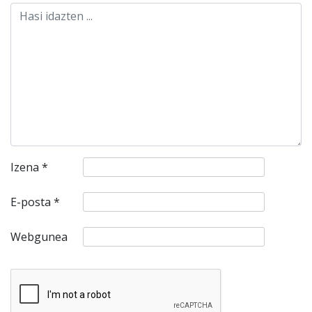
Izena
*
E-posta
*
Webgunea