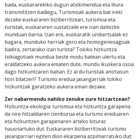
bada, euskararekiko dugun atxikimendua eta lilura
transmititzen badiegu, Turismoak aukera bat ireki
dezake euskararen biziberritzean, turismoa eta
turistak, euskararen sustatzaile ere izan daitezke
munduan barna. Izan ere, euskaratik unibertsalak ez
bagara, munduko herriak gero eta homogeneoagoak
badira, zertarako izan turista? Tokiko hizkuntza
txikiagotuek mundua beste modu batean ulertu eta
eraldatzeko aukera ematen dute, mundu ikuskera osoa
dago hizkuntzaren baitan. Ez al du turistak aniztasun
hori bilatzen? Turismo eredua jasangarriak tokiko
hizkuntzak garatzeko aukera eman dezake.
Zer nabarmendu nahiko zenuke zure hitzartzean?
Hizkuntza-ekologia: turismoa eta hizkuntza garapena
da nire hitzaldiaren izenburua eta turismo ereduaren
eta hizkuntzen garapenaren arteko loturaz
hausnartuko dut: Euskararen biziberritzeak turismo
jasangarriari egiten dion ekarpena azpimarratuko dut;