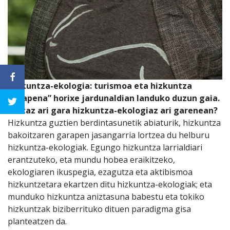
Hizkuntza-ekologia: turismoa eta hizkuntza
garapena” horixe jardunaldian landuko duzun gaia.
Zertaz ari gara hizkuntza-ekologiaz ari garenean?
Hizkuntza guztien berdintasunetik abiaturik, hizkuntza
bakoitzaren garapen jasangarria lortzea du helburu
hizkuntza-ekologiak. Egungo hizkuntza larrialdiari
erantzuteko, eta mundu hobea eraikitzeko,
ekologiaren ikuspegia, ezagutza eta aktibismoa
hizkuntzetara ekartzen ditu hizkuntza-ekologiak; eta
munduko hizkuntza aniztasuna babestu eta tokiko
hizkuntzak biziberrituko dituen paradigma gisa
planteatzen da.