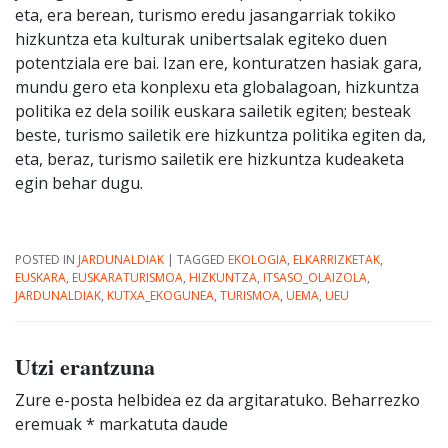
eta, era berean, turismo eredu jasangarriak tokiko
hizkuntza eta kulturak unibertsalak egiteko duen
potentziala ere bai. Izan ere, konturatzen hasiak gara,
mundu gero eta konplexu eta globalagoan, hizkuntza
politika ez dela soilik euskara sailetik egiten; besteak
beste, turismo sailetik ere hizkuntza politika egiten da,
eta, beraz, turismo sailetik ere hizkuntza kudeaketa
egin behar dugu.
POSTED IN
JARDUNALDIAK
|
TAGGED
EKOLOGIA
,
ELKARRIZKETAK
,
EUSKARA
,
EUSKARATURISMOA
,
HIZKUNTZA
,
ITSASO_OLAIZOLA
,
JARDUNALDIAK
,
KUTXA_EKOGUNEA
,
TURISMOA
,
UEMA
,
UEU
Utzi erantzuna
Zure e-posta helbidea ez da argitaratuko.
Beharrezko
eremuak
*
markatuta daude