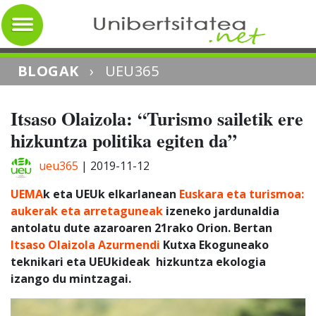
BLOGAK
›
UEU365
Itsaso Olaizola: “Turismo sailetik ere
hizkuntza politika egiten da”
ueu365
|
2019-11-12
UEMA
k eta UEUk elkarlanean
Euskara eta turismoa:
aukerak eta arretaguneak
izeneko jardunaldia
antolatu dute azaroaren 21rako Orion. Bertan
Itsaso Olaizola Azurmendi
Kutxa Ekoguneako
teknikari eta UEUkideak hizkuntza ekologia
izango du mintzagai.