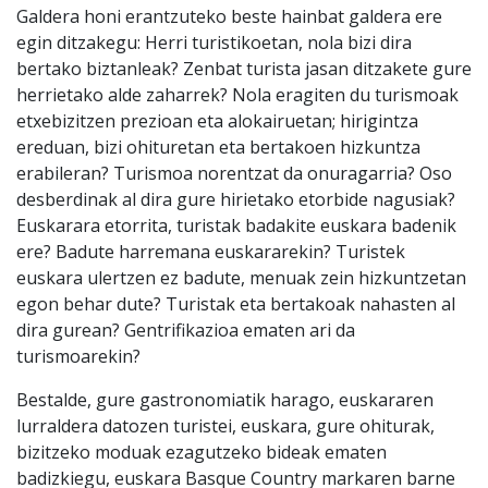
Galdera honi erantzuteko beste hainbat galdera ere
egin ditzakegu: Herri turistikoetan, nola bizi dira
bertako biztanleak? Zenbat turista jasan ditzakete gure
herrietako alde zaharrek? Nola eragiten du turismoak
etxebizitzen prezioan eta alokairuetan; hirigintza
ereduan, bizi ohituretan eta bertakoen hizkuntza
erabileran? Turismoa norentzat da onuragarria? Oso
desberdinak al dira gure hirietako etorbide nagusiak?
Euskarara etorrita, turistak badakite euskara badenik
ere? Badute harremana euskararekin? Turistek
euskara ulertzen ez badute, menuak zein hizkuntzetan
egon behar dute? Turistak eta bertakoak nahasten al
dira gurean? Gentrifikazioa ematen ari da
turismoarekin?
Bestalde, gure gastronomiatik harago, euskararen
lurraldera datozen turistei, euskara, gure ohiturak,
bizitzeko moduak ezagutzeko bideak ematen
badizkiegu, euskara Basque Country markaren barne