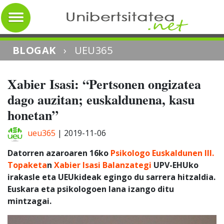
BLOGAK
›
UEU365
Xabier Isasi: “Pertsonen ongizatea
dago auzitan; euskaldunena, kasu
honetan”
ueu365
|
2019-11-06
Datorren azaroaren 16ko
Psikologo Euskaldunen III.
Topaketa
n
Xabier Isasi Balanzategi
UPV-EHUko
irakasle eta UEUkideak egingo du sarrera hitzaldia.
Euskara eta psikologoen lana izango ditu
mintzagai.