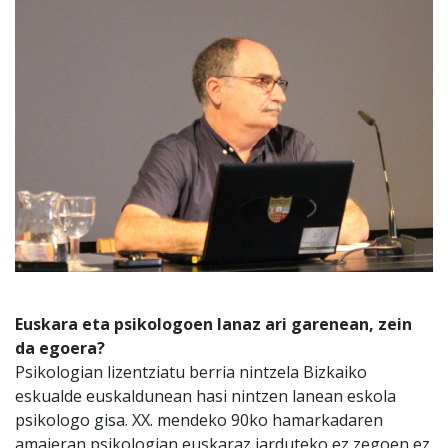
Euskara eta psikologoen lanaz ari garenean, zein
da egoera?
Psikologian lizentziatu berria nintzela Bizkaiko
eskualde euskaldunean hasi nintzen lanean eskola
psikologo gisa. XX. mendeko 90ko hamarkadaren
amaieran psikologian euskaraz jarduteko ez zegoen ez