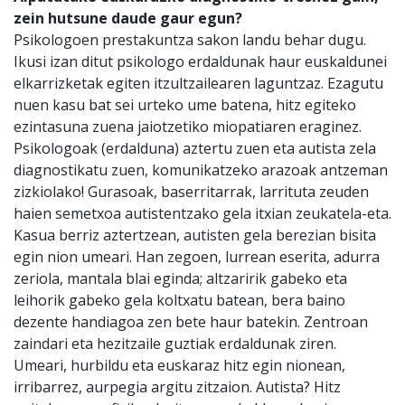
zein hutsune daude gaur egun?
Psikologoen prestakuntza sakon landu behar dugu.
Ikusi izan ditut psikologo erdaldunak haur euskaldunei
elkarrizketak egiten itzultzailearen laguntzaz. Ezagutu
nuen kasu bat sei urteko ume batena, hitz egiteko
ezintasuna zuena jaiotzetiko miopatiaren eraginez.
Psikologoak (erdalduna) aztertu zuen eta autista zela
diagnostikatu zuen, komunikatzeko arazoak antzeman
zizkiolako! Gurasoak, baserritarrak, larrituta zeuden
haien semetxoa autistentzako gela itxian zeukatela-eta.
Kasua berriz aztertzean, autisten gela berezian bisita
egin nion umeari. Han zegoen, lurrean eserita, adurra
zeriola, mantala blai eginda; altzaririk gabeko eta
leihorik gabeko gela koltxatu batean, bera baino
dezente handiagoa zen bete haur batekin. Zentroan
zaindari eta hezitzaile guztiak erdaldunak ziren.
Umeari, hurbildu eta euskaraz hitz egin nionean,
irribarrez, aurpegia argitu zitzaion. Autista? Hitz