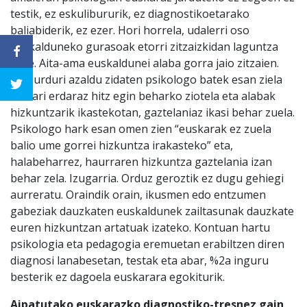
testik, ez eskulibururik, ez diagnostikoetarako
baliabiderik, ez ezer. Hori horrela, udalerri oso
euskalduneko gurasoak etorri zitzaizkidan laguntza
eske. Aita-ama euskaldunei alaba gorra jaio zitzaien.
Oso urduri azaldu zidaten psikologo batek esan ziela
alabari erdaraz hitz egin beharko ziotela eta alabak
hizkuntzarik ikastekotan, gaztelaniaz ikasi behar zuela.
Psikologo hark esan omen zien “euskarak ez zuela
balio ume gorrei hizkuntza irakasteko” eta,
halabeharrez, haurraren hizkuntza gaztelania izan
behar zela. Izugarria.
Orduz geroztik ez dugu gehiegi
aurreratu. Oraindik orain, ikusmen edo entzumen
gabeziak dauzkaten euskaldunek zailtasunak dauzkate
euren hizkuntzan artatuak izateko. Kontuan hartu
psikologia eta pedagogia eremuetan erabiltzen diren
diagnosi lanabesetan, testak eta abar, %2a inguru
besterik ez dagoela euskarara egokiturik.
Aipatutako euskarazko diagnostiko-tresnez gain,