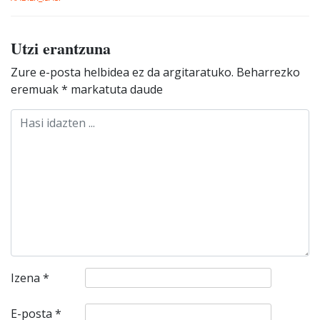
Utzi erantzuna
Zure e-posta helbidea ez da argitaratuko.
Beharrezko
eremuak
*
markatuta daude
Izena
*
E-posta
*