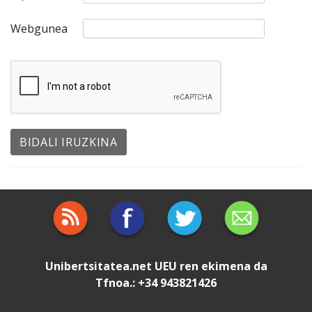
Webgunea
Unibertsitatea.net
UEU
ren ekimena da
Tfnoa.: +34 943821426