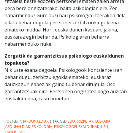
zitzaiela beste edozein pertsonei ematen zaien arreta
bera bere ongizaterako, baita psikologian ere. Zer
nabarmendu? Gure auzi hau psikologia izaerakoa dela,
bilatu behar dugula pertsonei zerbitzurik egokiena
emateko modua. Hori, euskaldunen kasuan, jakina,
euskaraz egin behar da. Psikologiaren beharra
nabarmenduko nuke.
Zergatik da garrantzitsua psikologo euskaldunen
topaketa?
Nik uste esana dagoela. Psikologook kontziente izan
behar dugu, zerbitzu egokia emateko, euskaraz
dauzkagun gabeziak gainditu behar ditugula. Oso
garrantzitsuak dira. Pertsonen ongizatea dago auzitan;
euskaldunena, kasu honetan.
POSTED IN
JARDUNALDIAK
|
TAGGED
ELKARRIZKETAK
,
EUSKARA
,
JARDUNALDIAK
,
PSIKOLOGIA
,
PSIKOLOGOEUSKALDUNAK
,
UEU
,
XABIER_ISASI