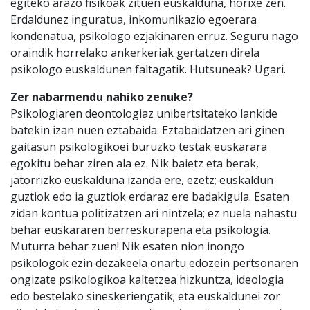
egiteko arazo fisikoak zituen euskalduna, horixe zen.
Erdaldunez inguratua, inkomunikazio egoerara
kondenatua, psikologo ezjakinaren erruz. Seguru nago
oraindik horrelako ankerkeriak gertatzen direla
psikologo euskaldunen faltagatik. Hutsuneak? Ugari.
Zer nabarmendu nahiko zenuke?
Psikologiaren deontologiaz unibertsitateko lankide
batekin izan nuen eztabaida. Eztabaidatzen ari ginen
gaitasun psikologikoei buruzko testak euskarara
egokitu behar ziren ala ez. Nik baietz eta berak,
jatorrizko euskalduna izanda ere, ezetz; euskaldun
guztiok edo ia guztiok erdaraz ere badakigula. Esaten
zidan kontua politizatzen ari nintzela; ez nuela nahastu
behar euskararen berreskurapena eta psikologia.
Muturra behar zuen! Nik esaten nion inongo
psikologok ezin dezakeela onartu edozein pertsonaren
ongizate psikologikoa kaltetzea hizkuntza, ideologia
edo bestelako sineskeriengatik; eta euskaldunei zor