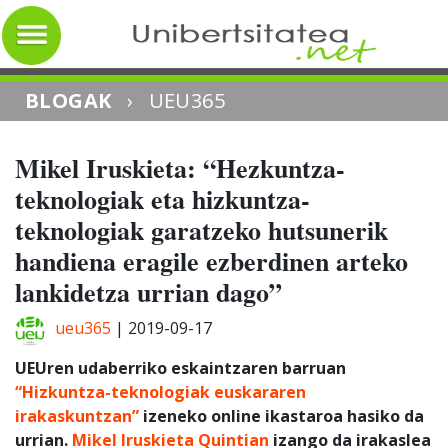
BLOGAK
›
UEU365
Mikel Iruskieta: “Hezkuntza-
teknologiak eta hizkuntza-
teknologiak garatzeko hutsunerik
handiena eragile ezberdinen arteko
lankidetza urrian dago”
ueu365
|
2019-09-17
UEUren udaberriko eskaintzaren barruan
“Hizkuntza-teknologiak euskararen
irakaskuntzan”
izeneko online ikastaroa hasiko da
urrian.
Mikel Iruskieta Quintian
izango da irakaslea