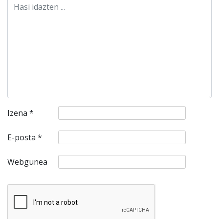
Izena
*
E-posta
*
Webgunea