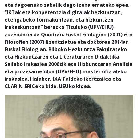
eta dagoeneko zabalik dago izena emateko epea.
“IKTak eta konpetentzia digitalak hezkuntzan,
etengabeko formakuntzan, eta hizkuntzen
irakaskuntzan” berezko Tituluko (UPV/EHU)
zuzendaria da Quintian. Euskal Filologian (2001) eta
Filosofian (2007) lizentziatua eta doktorea 2014an
Euskal Filologian. Bilboko Hezkuntza Fakultateko
eta Hizkuntzaren eta Literaturaren Didaktika
Saileko irakaslea 2008tik eta Hizkuntzaren Analisia
eta prozesamendua (UPV/EHU) master ofizialeko
irakaslea. Halaber, IXA Taldeko ikertzailea eta
CLARIN-ERICeko kide. UEUko kidea.