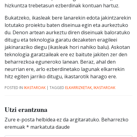
hizkuntza trebetasun ezberdinak kontuan hartuz.
Bukatzeko, ikasleak bere lanarekin edota jakintzarekin
lotutako proiektu baten diseinua egin eta aurkeztuko
du. Denon artean aurkeztu diren diseinuak baloratuko
ditugu eta teknologia garatu dezaketen eragileei
jakinaraziko diegu (ikasleak hori nahiko balu). Askotan
teknologia garatzaileak ere ez baitute jakiten zer den
beharrezkoa eguneroko lanean. Beraz, ahal den
neurrian ere, arlo ezberdinetako lagunak elkarrekin
hitz egiten jarriko ditugu, ikastarotik harago ere.
POSTED IN
IKASTAROAK
|
TAGGED
ELKARRIZKETAK
,
IKASTAROAK
Utzi erantzuna
Zure e-posta helbidea ez da argitaratuko.
Beharrezko
eremuak
*
markatuta daude