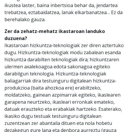
ikustea laster, baina inbertsioa behar da, jendartea
trebatzea, eztabaidatzea, lanak elkarbanatzea… Ez da
berehalako gauza.
Zer da zehatz-mehatz ikastaroan landuko
duzuena?
Ikastaroan hizkuntza-teknologiak zer diren aztertuko
dugu. Hizkuntza-teknologiak modu zabalean esanda
hizkuntza darabilten teknologiak dira; hizkuntzaren
ulermen axalekoagoa edota sakonagoa egiteko
darabilgun teknologia. Hizkuntza-teknologiak
baliagarriak dira testuinguru digitalean hizkuntza-
produkzioa (baita ahozkoa ere) erabiltzeko,
moldatzeko, gainean azpimarrak egiteko, ikaslearen
garapena neurtzeko, ikasleari erronkak emateko,
datuak erauzteko eta erabakiak hartzeko. Esaterako,
ikasiko dugu testuak testuinguru digitalean
zuzentzean zer abantaila dituen eta nola hobetu
dezakegun gure lana eta denbora aurreztu (gauza