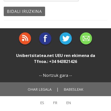
Unibertsitatea.net
UEU
ren ekimena da
Tfnoa.: +34 943821426
--
Nortzuk gara
--
|
OHAR LEGALA
BABESLEAK
ES
FR
EN