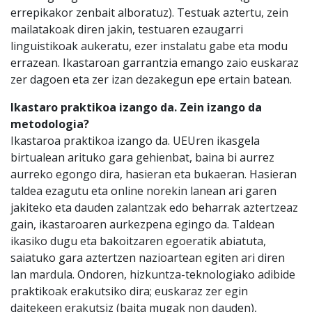
errepikakor zenbait alboratuz). Testuak aztertu, zein
mailatakoak diren jakin, testuaren ezaugarri
linguistikoak aukeratu, ezer instalatu gabe eta modu
errazean. Ikastaroan garrantzia emango zaio euskaraz
zer dagoen eta zer izan dezakegun epe ertain batean.
Ikastaro praktikoa izango da. Zein izango da
metodologia?
Ikastaroa praktikoa izango da. UEUren ikasgela
birtualean arituko gara gehienbat, baina bi aurrez
aurreko egongo dira, hasieran eta bukaeran. Hasieran
taldea ezagutu eta online norekin lanean ari garen
jakiteko eta dauden zalantzak edo beharrak aztertzeaz
gain, ikastaroaren aurkezpena egingo da. Taldean
ikasiko dugu eta bakoitzaren egoeratik abiatuta,
saiatuko gara aztertzen nazioartean egiten ari diren
lan mardula. Ondoren, hizkuntza-teknologiako adibide
praktikoak erakutsiko dira; euskaraz zer egin
daitekeen erakutsiz (baita mugak non dauden),