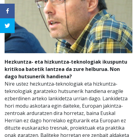
Hezkuntza- eta hizkuntza-teknologiak ikuspuntu
kritikoa batetik lantzea da zure helburua. Non
dago hutsunerik handiena?
Nire ustez hezkuntza-teknologiak eta hizkuntza-
teknologiak garatzeko hutsunerik handiena eragile
ezberdinen arteko lankidetza urrian dago. Lankidetza
hori modu askotara egin daiteke, Europan jakintza-
zentroak arduratzen dira horretaz, baina Euskal
Herrian ez dago horrelako egiturarik eta Europan ez
dituzte euskarazko tresnak, proiektuak eta praktika
onak garatzen. Baliteke horretan ere zenbait aldaketa