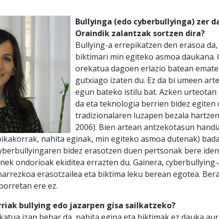
Bullyinga (edo cyberbullyinga) zer d
Oraindik zalantzak sortzen dira?
Bullying-a errepikatzen den erasoa da,
biktimari min egiteko asmoa daukana. 
orekatua dagoen erlazio batean ematen
gutxiago izaten du
. Ez da bi umeen ar
egun bateko istilu bat. Azken urteotan
da eta teknologia berrien bidez egiten 
tradizionalaren luzapen bezala hartzen
2006). Bien artean antzekotasun hand
ikakorrak, nahita eginak, min e
giteko asmoa dutenak
) bad
 cyberbullyingaren bidez erasotzen duen pertsonak bere ide
nek ondorioak ekiditea errazten du. Gainera,
cyberbullying
eharrezkoa erasotzailea eta biktima leku berean egotea.
Bera
porretan ere ez.
riak bullying edo jazarpen gisa sailkatzeko?
atua izan behar da, nahita egina eta biktimak ez dauka aur