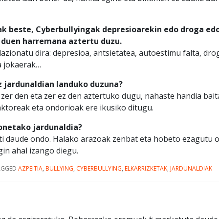
ak beste, Cyberbullyingak depresioarekin edo droga ed
duen harremana aztertu duzu.
lazionatu dira: depresioa, antsietatea, autoestimu falta, d
a jokaerak…
 jardunaldian landuko duzuna?
 zer den eta zer ez den aztertuko dugu, nahaste handia bait
aktoreak eta ondorioak ere ikusiko ditugu.
onetako jardunaldia?
ti daude ondo. Halako arazoak zenbat eta hobeto ezagutu 
gin ahal izango diegu.
AGGED
AZPEITIA
,
BULLYING
,
CYBERBULLYING
,
ELKARRIZKETAK
,
JARDUNALDIAK