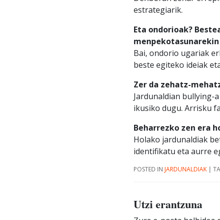
estrategiarik.
Eta ondorioak? Beste
menpekotasunarekin 
Bai, ondorio ugariak er
beste egiteko ideiak et
Zer da zehatz-mehatz
Jardunaldian bullying-a
ikusiko dugu. Arrisku f
Beharrezko zen era h
Holako jardunaldiak be
identifikatu eta aurre e
POSTED IN
JARDUNALDIAK
|
T
Utzi erantzuna