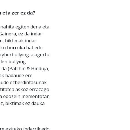
a eta zer ez da?
 nahita egiten dena eta
G
ainera, ez da indar
, biktimak indar
teko borroka bat edo
 cyberbullying-a agertu
den bullying
 da (Patchin & Hinduja,
iak badaude ere
aude ezberdintasunak
ntitatea askoz errazago
-a edozein mementotan
z, biktimak ez dauka
re egiteko indarrik edo