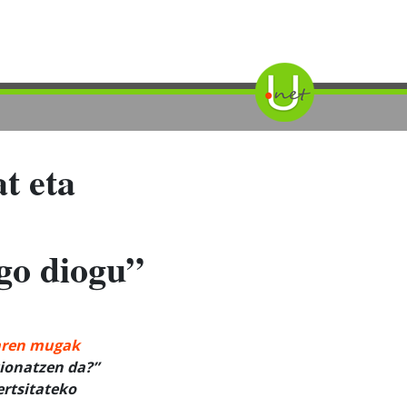
t eta
ngo diogu”
aren mugak
zionatzen da?”
ertsitateko