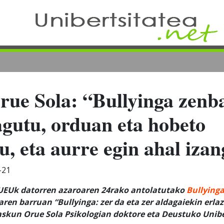
rue Sola: “Bullyinga zenba
agutu, orduan eta hobeto
tu, eta aurre egin ahal iza
-21
 UEUk datorren azaroaren 24rako antolatutako
Bullying
ren barruan “Bullyinga: zer da eta zer aldagaiekin erla
zaskun Orue Sola Psikologian doktore eta Deustuko Unib