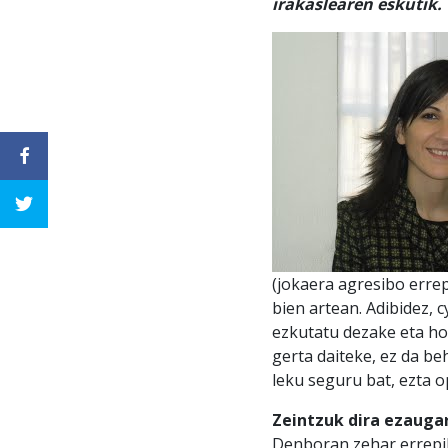
irakaslearen eskutik.
(jokaera agresibo errep
bien artean
. Adibidez,
ezkutatu dezake
eta ho
gerta daiteke, ez da b
leku seguru bat, ezta o
Zeintzuk dira ezaugar
Denboran zehar errepik