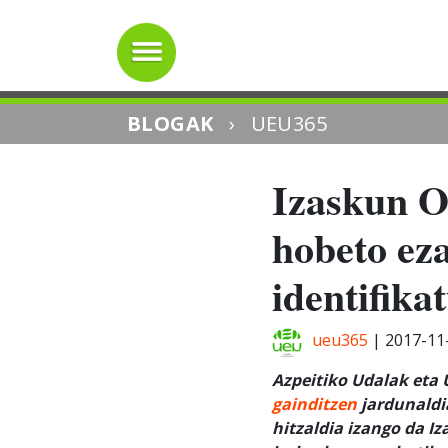
BLOGAK
›
UEU365
Izaskun O
hobeto ez
identifika
ueu365
|
2017-11
Azpeitiko Udalak eta
gainditzen
jardunaldia
hitzaldia izango da I