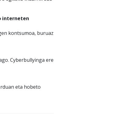
o interneten
rogen kontsumoa, buruaz
ago. Cyberbullyinga ere
orduan eta hobeto