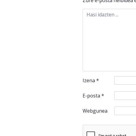
Zure e-posta helbidea e
Izena
*
E-posta
*
Webgunea