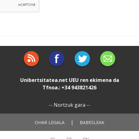
Unibertsitatea.net
UEU
ren ekimena da
Tfnoa.: +34 943821426
--
Nortzuk gara
--
|
OHAR LEGALA
BABESLEAK