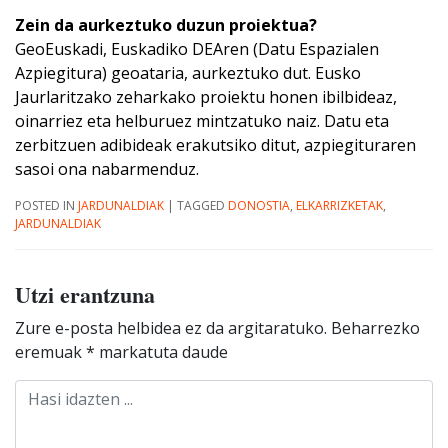
Zein da aurkeztuko duzun proiektua?
GeoEuskadi, Euskadiko DEAren (Datu Espazialen
Azpiegitura) geoataria, aurkeztuko dut. Eusko
Jaurlaritzako zeharkako proiektu honen ibilbideaz,
oinarriez eta helburuez mintzatuko naiz. Datu eta
zerbitzuen adibideak erakutsiko ditut, azpiegituraren
sasoi ona nabarmenduz.
POSTED IN
JARDUNALDIAK
|
TAGGED
DONOSTIA
,
ELKARRIZKETAK
,
JARDUNALDIAK
Utzi erantzuna
Zure e-posta helbidea ez da argitaratuko.
Beharrezko
eremuak
*
markatuta daude