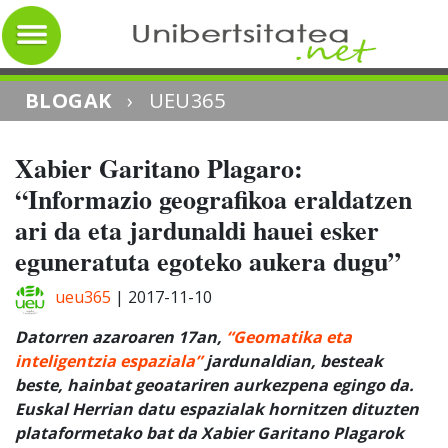
BLOGAK
›
UEU365
Xabier Garitano Plagaro:
“Informazio geografikoa eraldatzen
ari da eta jardunaldi hauei esker
eguneratuta egoteko aukera dugu”
ueu365
|
2017-11-10
Datorren azaroaren 17an,
“Geomatika eta
inteligentzia espaziala”
jardunaldian, besteak
beste, hainbat geoatariren aurkezpena egingo da.
Euskal Herrian datu espazialak hornitzen dituzten
plataformetako bat da Xabier Garitano Plagarok