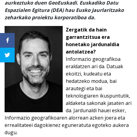
aurkeztuko duen GeoEuskadi. Euskadiko Datu
Espazialen Egitura (DEA) hau Eusko Jaurlaritzako
zeharkako proiektu korporatiboa da.
Zergatik da hain
garrantzitsua era
honetako jardunaldia
antolatzea?
Informazio geografikoa
eraldatzen ari da. Datuak
ekoitzi, kudeatu eta
hedatzeko modua, bai
arautegi eta bai
teknologiaren ikuspuntutik,
aldaketa sakonak jasaten ari
da. Jardunaldi hauei esker,
Informazio geografikoaren alorrean azken joera eta
errealitateei dagokienez eguneratuta egoteko aukera
dugu.