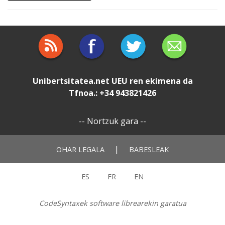
Unibertsitatea.net
UEU
ren ekimena da
Tfnoa.: +34 943821426
--
Nortzuk gara
--
|
OHAR LEGALA
BABESLEAK
ES
FR
EN
CodeSyntaxek software librearekin garatua