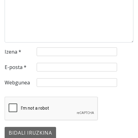
Izena
*
E-posta
*
Webgunea