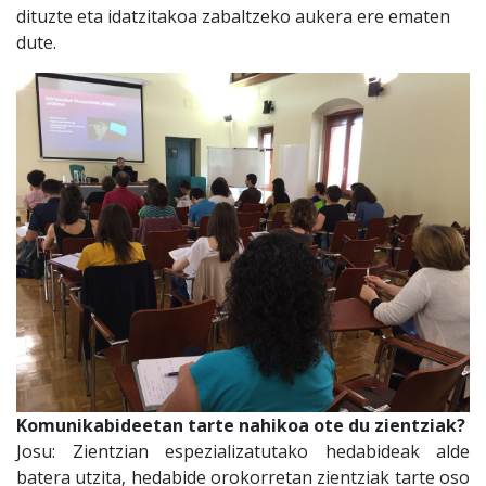
dituzte eta idatzitakoa zabaltzeko aukera ere ematen
dute.
Komunikabideetan tarte nahikoa ote du zientziak?
Josu: Zientzian espezializatutako hedabideak alde
batera utzita, hedabide orokorretan zientziak tarte oso