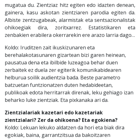
mugatua du. Zientziaz hitz egiten edo idazten denean,
gainera, kasu askotan zientziaren parodia egiten da.
Albiste zentzugabeak, alarmistak eta sentsazionalistak
ohikoegiak dira, zoritxarrez. Estatistikaren eta
zenbakien erabilera okerrarekin ere arazo larria dago…
Koldo: Iruditzen zait ikuskizunaren eta
berehalakotasunaren gizartean bizi garen heinean,
pausatua dena eta ibilbide luzeagoa behar duen
zerbaitek ez duela zer egiterik komunikabidearen
helburua soilik audientzia bada. Beste parametro
batzuetan funtzionatzen duten hedabideetan,
publikoak edota herritarrak direnak, leku gehiago izan
beharko luke zientziak. Eta pixkanaka ari da.
Zientzialariak kazetari edo kazetariak
zientzialari? Zer da ohikoena? Eta egokiena?
Koldo: Lekuan lekuko aldatzen da hori eta biak dira
egokiak, baina, garrantzitsua da bakoitzaren