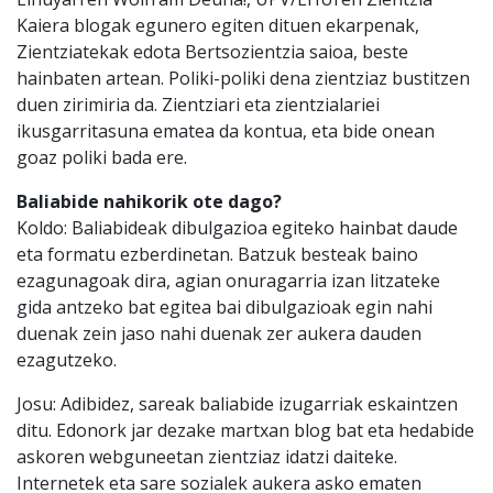
Kaiera blogak egunero egiten dituen ekarpenak,
Zientziatekak edota Bertsozientzia saioa, beste
hainbaten artean. Poliki-poliki dena zientziaz bustitzen
duen zirimiria da. Zientziari eta zientzialariei
ikusgarritasuna ematea da kontua, eta bide onean
goaz poliki bada ere.
Baliabide nahikorik ote dago?
Koldo: Baliabideak dibulgazioa egiteko hainbat daude
eta formatu ezberdinetan. Batzuk besteak baino
ezagunagoak dira, agian onuragarria izan litzateke
gida antzeko bat egitea bai dibulgazioak egin nahi
duenak zein jaso nahi duenak zer aukera dauden
ezagutzeko.
Josu: Adibidez, sareak baliabide izugarriak eskaintzen
ditu. Edonork jar dezake martxan blog bat eta hedabide
askoren webguneetan zientziaz idatzi daiteke.
Internetek eta sare sozialek aukera asko ematen