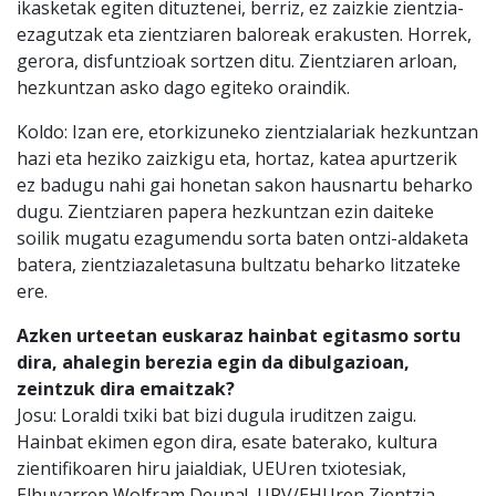
ikasketak egiten dituztenei, berriz, ez zaizkie zientzia-
ezagutzak eta zientziaren baloreak erakusten. Horrek,
gerora, disfuntzioak sortzen ditu. Zientziaren arloan,
hezkuntzan asko dago egiteko oraindik.
Koldo: Izan ere, etorkizuneko zientzialariak hezkuntzan
hazi eta heziko zaizkigu eta, hortaz, katea apurtzerik
ez badugu nahi gai honetan sakon hausnartu beharko
dugu. Zientziaren papera hezkuntzan ezin daiteke
soilik mugatu ezagumendu sorta baten ontzi-aldaketa
batera, zientziazaletasuna bultzatu beharko litzateke
ere.
Azken urteetan euskaraz hainbat egitasmo sortu
dira, ahalegin berezia egin da dibulgazioan,
zeintzuk dira emaitzak?
Josu: Loraldi txiki bat bizi dugula iruditzen zaigu.
Hainbat ekimen egon dira, esate baterako, kultura
zientifikoaren hiru jaialdiak, UEUren txiotesiak,
Elhuyarren Wolfram Deuna!, UPV/EHUren Zientzia