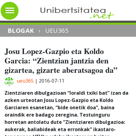
BLOGAK
›
UEU365
Josu Lopez-Gazpio eta Koldo
Garcia: “Zientzian jantzia den
gizartea, gizarte aberatsagoa da”
ueu365
|
2016-07-11
Zientziaren dibulgazioan “loraldi txiki bat” izan da
azken urteotan Josu Lopez-Gazpio eta Koldo
Garciaren esanetan, “bide onetik doa”, baina
oraindik ere badago zeregina. Testuinguru
horretan antolatu dute “Zientziaren dibulgazioa:
aukerak, baliabideak eta erronkak” ikastaro-