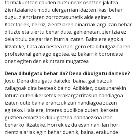
formakuntzan dauden hutsuneak osatzen jakitea.
Zientzialariok modu ulergarrian idazten ikasi behar
dugu, zientziaren zorroztasunetik alde eginez.
Kazetariek, berriz, zientziaren oinarriak argi izan behar
dituzte eta ulertu behar dute, gehienetan, zientzia ez
dela titulu deigarrien iturria izaten. Baita ere egokia
litzateke, bata ala bestea izan, gero eta dibulgazioaren
profesional gehiago egotea, ez bakarrik borondate
onez egiten den ekintzara mugatzea.
Dena dibulgatu behar da? Dena dibulgatu daiteke?
Josu: Dena dibulgatu daiteke, baina, gai batzuk
zailagoak dira besteak baino. Adibidez, osasunarekin
lotura duten ikerketek erakargarritasun handiagoa
izaten dute baina erantzukizun handiagoa zuzen
egiteko. Hala ere, interes publikoa duten ikerketa
guztien emaitzak dibulgatzea nahitaezkoa izan
beharko litzateke. Horrek ez du esan nahi lan hori
zientzialariak egin behar duenik, baina, erakunde