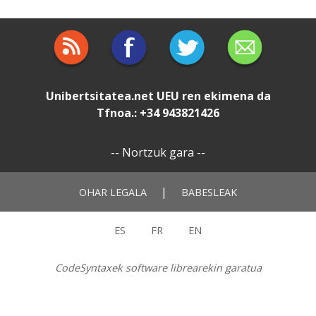
Unibertsitatea.net
UEU
ren ekimena da
Tfnoa.: +34 943821426
--
Nortzuk gara
--
|
OHAR LEGALA
BABESLEAK
ES
FR
EN
CodeSyntaxek software librearekin garatua