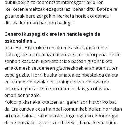
publikoek gizartearentzat interesgarriak diren
ikerketen emaitzak ezagutarazi behar ditu. Batez ere
gizarteak bere zergekin ikerketa horiek ordaindu
dituela kontuan hartzen badugu.
Genero ikuspegitik ere lan handia egin da
azkenaldian…
Josu: Bai. Historikoki emakume askok, emakume
izateagatik, ez dute izan merezi zuten aitorpena. Beste
zenbait kasutan, ikerketa talde batean gizonak eta
emakumeak zeudenean gizonezkoek eramaten zuten
ospe guztia. Horri buelta ematea ezinbestekoa da eta
emakume zientzialariei, oraingoei eta zientziaren
historian garrantzia izan dutenei, ikusgarritasuna
eman behar zaie.
Koldo: pixkanaka kitatzen ari garen zor historiko bat
da. Erakundeak eta hainbat komunikabide lan horretan
ari dira, baina oraindik asko dugu egiteko. Edonor gai
da 5 zientzialari gizon izendatzeko, baina 5 emakume