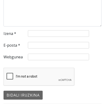
Izena
*
E-posta
*
Webgunea