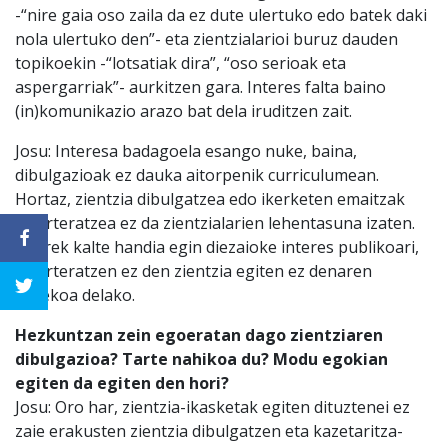
-“nire gaia oso zaila da ez dute ulertuko edo batek daki
nola ulertuko den”- eta zientzialarioi buruz dauden
topikoekin -“lotsatiak dira”, “oso serioak eta
aspergarriak”- aurkitzen gara. Interes falta baino
(in)komunikazio arazo bat dela iruditzen zait.
Josu: Interesa badagoela esango nuke, baina,
dibulgazioak ez dauka aitorpenik curriculumean.
Hortaz, zientzia dibulgatzea edo ikerketen emaitzak
gizarteratzea ez da zientzialarien lehentasuna izaten.
Horrek kalte handia egin diezaioke interes publikoari,
gizarteratzen ez den zientzia egiten ez denaren
parekoa delako.
Hezkuntzan zein egoeratan dago zientziaren
dibulgazioa? Tarte nahikoa du? Modu egokian
egiten da egiten den hori?
Josu: Oro har, zientzia-ikasketak egiten dituztenei ez
zaie erakusten zientzia dibulgatzen eta kazetaritza-