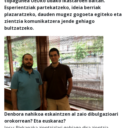
topagunea UEUko udako ikastaroen baitan.
Esperientziak partekatzeko, ideia berriak
plazaratzeko, dauden mugez gogoeta egiteko eta
zientzia komunikatzera jende gehiago
bultzatzeko.
Denbora nahikoa eskaintzen al zaio dibulgazioari
orokorrean? Eta euskaraz?
Josu: Pixkanaka zientzialari gehiago dira zientzia