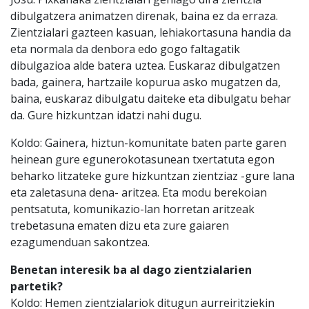
dibulgatzera animatzen direnak, baina ez da erraza.
Zientzialari gazteen kasuan, lehiakortasuna handia da
eta normala da denbora edo gogo faltagatik
dibulgazioa alde batera uztea. Euskaraz dibulgatzen
bada, gainera, hartzaile kopurua asko mugatzen da,
baina, euskaraz dibulgatu daiteke eta dibulgatu behar
da. Gure hizkuntzan idatzi nahi dugu.
Koldo: Gainera, hiztun-komunitate baten parte garen
heinean gure egunerokotasunean txertatuta egon
beharko litzateke gure hizkuntzan zientziaz -gure lana
eta zaletasuna dena- aritzea. Eta modu berekoian
pentsatuta, komunikazio-lan horretan aritzeak
trebetasuna ematen dizu eta zure gaiaren
ezagumenduan sakontzea.
Benetan interesik ba al dago zientzialarien
partetik?
Koldo: Hemen zientzialariok ditugun aurreiritziekin