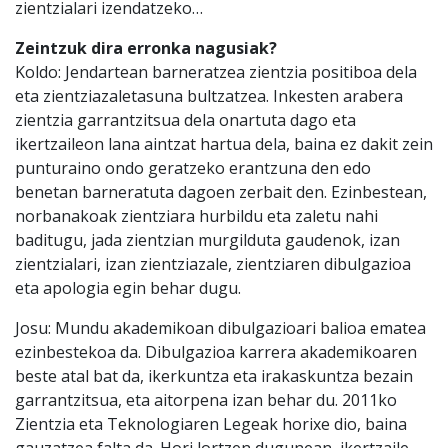
zientzialari izendatzeko…
Zeintzuk dira erronka nagusiak?
Koldo: Jendartean barneratzea zientzia positiboa dela
eta zientziazaletasuna bultzatzea. Inkesten arabera
zientzia garrantzitsua dela onartuta dago eta
ikertzaileon lana aintzat hartua dela, baina ez dakit zein
punturaino ondo geratzeko erantzuna den edo
benetan barneratuta dagoen zerbait den. Ezinbestean,
norbanakoak zientziara hurbildu eta zaletu nahi
baditugu, jada zientzian murgilduta gaudenok, izan
zientzialari, izan zientziazale, zientziaren dibulgazioa
eta apologia egin behar dugu.
Josu: Mundu akademikoan dibulgazioari balioa ematea
ezinbestekoa da. Dibulgazioa karrera akademikoaren
beste atal bat da, ikerkuntza eta irakaskuntza bezain
garrantzitsua, eta aitorpena izan behar du. 2011ko
Zientzia eta Teknologiaren Legeak horixe dio, baina