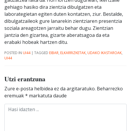
gauzatzea falta da. Hori lortzen dugunean, ikertzaile
gehiago hasiko dira zientzia dibulgatzen eta
laborategietan egiten duten kontatzen, ziur. Bestalde,
dibulgatzaileok gure lanarekin zientziaren presentzia
soziala areagotzen jarraitu behar dugu. Zientzian
jantzia den gizartea, gizarte aberatsagoa da eta
erabaki hobeak hartzen ditu.
POSTED IN
UI44
|
TAGGED
EIBAR
,
ELKARRIZKETAK
,
UDAKO IKASTAROAK
,
UI44
Utzi erantzuna
Zure e-posta helbidea ez da argitaratuko.
Beharrezko
eremuak
*
markatuta daude