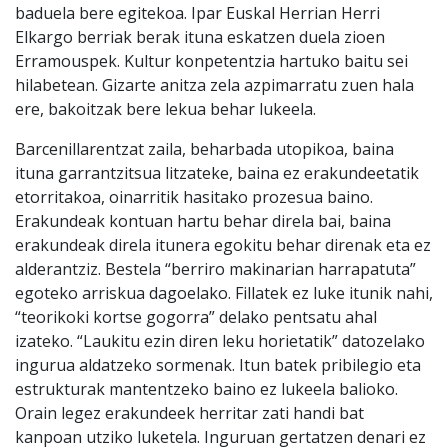
baduela bere egitekoa. Ipar Euskal Herrian Herri
Elkargo berriak berak ituna eskatzen duela zioen
Erramouspek. Kultur konpetentzia hartuko baitu sei
hilabetean. Gizarte anitza zela azpimarratu zuen hala
ere, bakoitzak bere lekua behar lukeela.
Barcenillarentzat zaila, beharbada utopikoa, baina
ituna garrantzitsua litzateke, baina ez erakundeetatik
etorritakoa, oinarritik hasitako prozesua baino.
Erakundeak kontuan hartu behar direla bai, baina
erakundeak direla itunera egokitu behar direnak eta ez
alderantziz. Bestela “berriro makinarian harrapatuta”
egoteko arriskua dagoelako. Fillatek ez luke itunik nahi,
“teorikoki kortse gogorra” delako pentsatu ahal
izateko. “Laukitu ezin diren leku horietatik” datozelako
ingurua aldatzeko sormenak. Itun batek pribilegio eta
estrukturak mantentzeko baino ez lukeela balioko.
Orain legez erakundeek herritar zati handi bat
kanpoan utziko luketela. Inguruan gertatzen denari ez