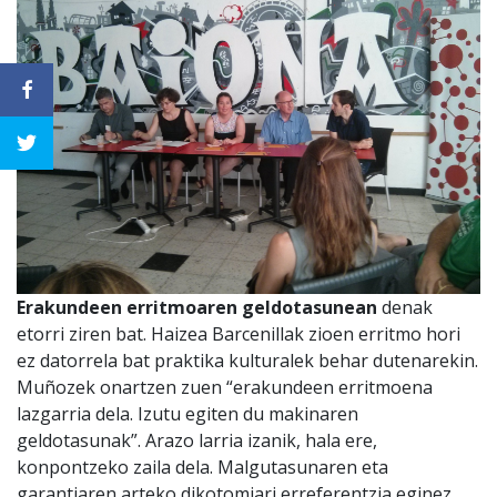
Erakundeen erritmoaren geldotasunean
denak
etorri ziren bat. Haizea Barcenillak zioen erritmo hori
ez datorrela bat praktika kulturalek behar dutenarekin.
Muñozek onartzen zuen “erakundeen erritmoena
lazgarria dela. Izutu egiten du makinaren
geldotasunak”. Arazo larria izanik, hala ere,
konpontzeko zaila dela. Malgutasunaren eta
garantiaren arteko dikotomiari erreferentzia eginez.