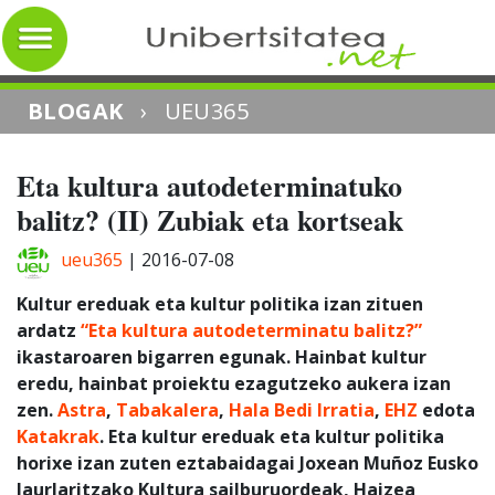
BLOGAK
›
UEU365
Eta kultura autodeterminatuko
balitz? (II) Zubiak eta kortseak
ueu365
|
2016-07-08
Kultur ereduak eta kultur politika izan zituen
ardatz
“Eta kultura autodeterminatu balitz?”
ikastaroaren bigarren egunak. Hainbat kultur
eredu, hainbat proiektu ezagutzeko aukera izan
zen.
Astra
,
Tabakalera
,
Hala Bedi Irratia
,
EHZ
edota
Katakrak
. Eta kultur ereduak eta kultur politika
horixe izan zuten eztabaidagai Joxean Muñoz Eusko
Jaurlaritzako Kultura sailburuordeak, Haizea