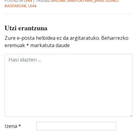
POSTED IN
UI44
|
TAGGED
BAIONA
,
ERREPORTAIAK
,
JAKIN
,
UDAKO
IKASTAROAK
,
UI44
Utzi erantzuna
Zure e-posta helbidea ez da argitaratuko.
Beharrezko
eremuak
*
markatuta daude
Izena
*