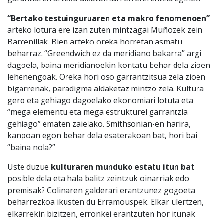
“Bertako testuinguruaren eta makro fenomenoen”
arteko lotura ere izan zuten mintzagai Muñozek zein
Barcenillak. Bien arteko oreka horretan asmatu
beharraz. “Greendwich ez da meridiano bakarra” argi
dagoela, baina meridianoekin kontatu behar dela zioen
lehenengoak. Oreka hori oso garrantzitsua zela zioen
bigarrenak, paradigma aldaketaz mintzo zela. Kultura
gero eta gehiago dagoelako ekonomiari lotuta eta
“mega elementu eta mega estrukturei garrantzia
gehiago” ematen zaielako. Smithsonian-en harira,
kanpoan egon behar dela esaterakoan bat, hori bai
“baina nola?”
Uste duzue
kulturaren munduko estatu itun bat
posible dela eta hala balitz zeintzuk oinarriak edo
premisak? Colinaren galderari erantzunez gogoeta
beharrezkoa ikusten du Erramouspek. Elkar ulertzen,
elkarrekin bizitzen, erronkei erantzuten hor itunak