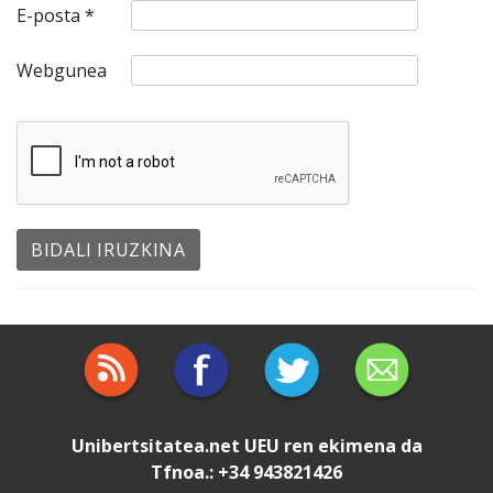
E-posta
*
Webgunea
Unibertsitatea.net
UEU
ren ekimena da
Tfnoa.: +34 943821426