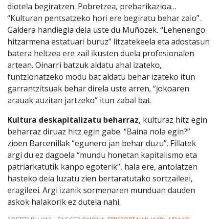
diotela begiratzen. Pobretzea, prebarikazioa…
“Kulturan pentsatzeko hori ere begiratu behar zaio”.
Galdera handiegia dela uste du Muñozek. “Lehenengo
hitzarmena estatuari buruz” litzatekeela eta adostasun
batera heltzea ere zail ikusten duela profesionalen
artean. Oinarri batzuk aldatu ahal izateko,
funtzionatzeko modu bat aldatu behar izateko itun
garrantzitsuak behar direla uste arren, “jokoaren
arauak auzitan jartzeko” itun zabal bat.
Kultura deskapitalizatu beharraz
, kulturaz hitz egin
beharraz diruaz hitz egin gabe. “Baina nola egin?”
zioen Barcenillak “egunero jan behar duzu”. Fillatek
argi du ez dagoela “mundu honetan kapitalismo eta
patriarkatutik kanpo egoterik”, hala ere, antolatzen
hasteko deia luzatu zien bertaratutako sortzaileei,
eragileei. Argi izanik sormenaren munduan dauden
askok halakorik ez dutela nahi.