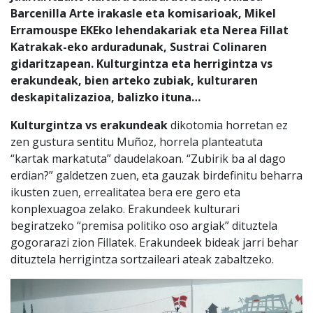
Barcenilla Arte irakasle eta komisarioak, Mikel
Erramouspe EKEko lehendakariak eta Nerea Fillat
Katrakak-eko arduradunak, Sustrai Colinaren
gidaritzapean. Kulturgintza eta herrigintza vs
erakundeak, bien arteko zubiak, kulturaren
deskapitalizazioa, balizko ituna…
Kulturgintza vs erakundeak
dikotomia horretan ez
zen gustura sentitu Muñoz, horrela planteatuta
“kartak markatuta” daudelakoan. “Zubirik ba al dago
erdian?” galdetzen zuen, eta gauzak birdefinitu beharra
ikusten zuen, errealitatea bera ere gero eta
konplexuagoa zelako. Erakundeek kulturari
begiratzeko “premisa politiko oso argiak” dituztela
gogorarazi zion Fillatek. Erakundeek bideak jarri behar
dituztela herrigintza sortzaileari ateak zabaltzeko.