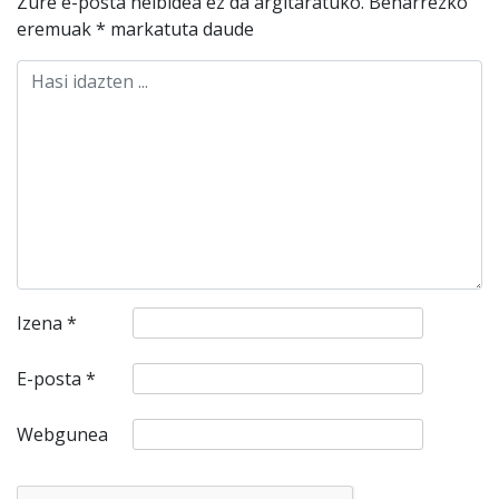
Zure e-posta helbidea ez da argitaratuko.
Beharrezko
eremuak
*
markatuta daude
Izena
*
E-posta
*
Webgunea