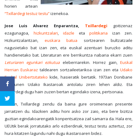
horien artean
“Txillardegi testuz testu”
izenekoa.
Jose Luis Alvarez Enparantza
,
Txillardegi
goitizenaz
ezagunagoa,
hizkuntzalari
,
ida
zle
eta
politikaria
izan zen.
Hizkuntzalaritzan,
euskara batua
sortzearen bultzatzaile
nagusietako bat izan zen, eta euskal azentuari buruzko aditu
handienetako bat. Literaturan ere berrikuntza nabaria ekarri zuen
Leturiaren egunkari ezkutua
eleberriarekin. Horrez gain,
Euskal
Herrian Euskaraz
taldearen sortzaileetarikoa izan zen eta
Udako
Euskal Unibertsitateko
kide, hasieratik bertatik. 1973an Donibane
Lohizunen Udako Ikastaroak antolatu ziren lehen aldiz. Eta
Txillardegi dugu hain zuzen bertan egondako izena, pertsonaia.
Aurten, Txillardegi zendu da baina gure oroimenean presente
jarraitzen du. Idazkien aditu honi asko zor zaio, eta bere bizitza
guztian egindakoarengatik konpentsatzea zail samarra da. Hala ere,
UEUtik berak jorratutako arlo ezberdinak, testuz testu aztertuz, zor
hura kitatzen lagundu nahi dugu ikastaroaren bidez.