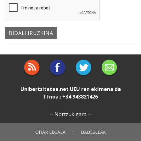
Unibertsitatea.net
UEU
ren ekimena da
Tfnoa.: +34 943821426
--
Nortzuk gara
--
|
OHAR LEGALA
BABESLEAK