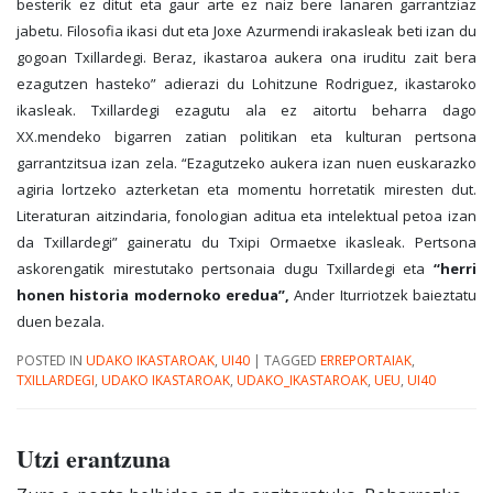
besterik ez ditut eta gaur arte ez naiz bere lanaren garrantziaz
jabetu. Filosofia ikasi dut eta Joxe Azurmendi irakasleak beti izan du
gogoan Txillardegi. Beraz, ikastaroa aukera ona iruditu zait bera
ezagutzen hasteko” adierazi du Lohitzune Rodriguez, ikastaroko
ikasleak. Txillardegi ezagutu ala ez aitortu beharra dago
XX.mendeko bigarren zatian politikan eta kulturan pertsona
garrantzitsua izan zela. “Ezagutzeko aukera izan nuen euskarazko
agiria lortzeko azterketan eta momentu horretatik miresten dut.
Literaturan aitzindaria, fonologian aditua eta intelektual petoa izan
da Txillardegi” gaineratu du Txipi Ormaetxe ikasleak. Pertsona
askorengatik mirestutako pertsonaia dugu Txillardegi eta
“herri
honen historia modernoko eredua”,
Ander Iturriotzek baieztatu
duen bezala.
POSTED IN
UDAKO IKASTAROAK
,
UI40
|
TAGGED
ERREPORTAIAK
,
TXILLARDEGI
,
UDAKO IKASTAROAK
,
UDAKO_IKASTAROAK
,
UEU
,
UI40
Utzi erantzuna