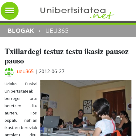
BLOGAK
›
UEU365
Txillardegi testuz testu ikasiz pausoz
pauso
ueu365
|
2012-06-27
Udako Euskal
Unibertsitateak
berrogei urte
betetzen ditu
aurten. Hori
ospatu nahian
ikastaro bereziak
antolatu ditu,