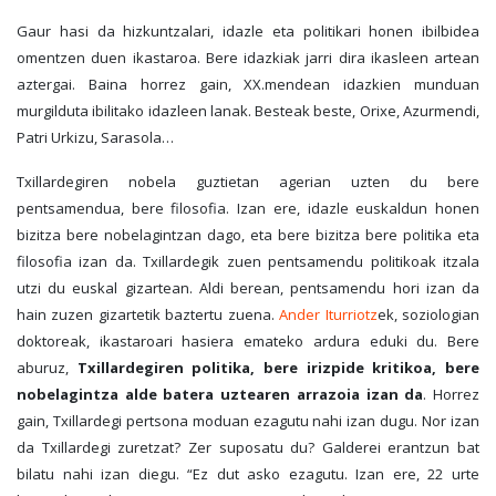
Gaur hasi da hizkuntzalari, idazle eta politikari honen ibilbidea
omentzen duen ikastaroa. Bere idazkiak jarri dira ikasleen artean
aztergai. Baina horrez gain, XX.mendean idazkien munduan
murgilduta ibilitako idazleen lanak. Besteak beste, Orixe, Azurmendi,
Patri Urkizu, Sarasola…
Txillardegiren nobela guztietan agerian uzten du bere
pentsamendua, bere filosofia. Izan ere, idazle euskaldun honen
bizitza bere nobelagintzan dago, eta bere bizitza bere politika eta
filosofia izan da. Txillardegik zuen pentsamendu politikoak itzala
utzi du euskal gizartean. Aldi berean, pentsamendu hori izan da
hain zuzen gizartetik baztertu zuena.
Ander Iturriotz
ek, soziologian
doktoreak, ikastaroari hasiera emateko ardura eduki du. Bere
aburuz,
Txillardegiren politika, bere irizpide kritikoa, bere
nobelagintza alde batera uztearen arrazoia izan da
. Horrez
gain, Txillardegi pertsona moduan ezagutu nahi izan dugu. Nor izan
da Txillardegi zuretzat? Zer suposatu du? Galderei erantzun bat
bilatu nahi izan diegu. “Ez dut asko ezagutu. Izan ere, 22 urte