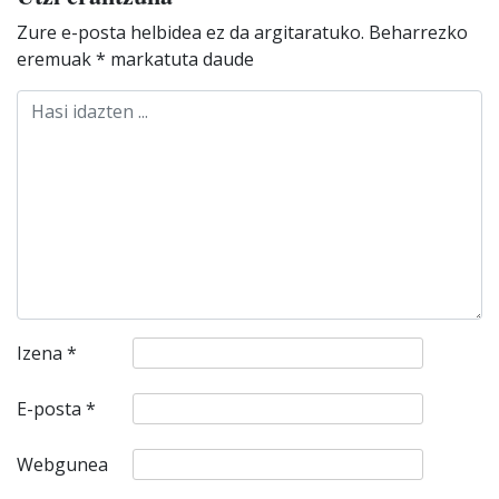
Zure e-posta helbidea ez da argitaratuko.
Beharrezko
eremuak
*
markatuta daude
Izena
*
E-posta
*
Webgunea