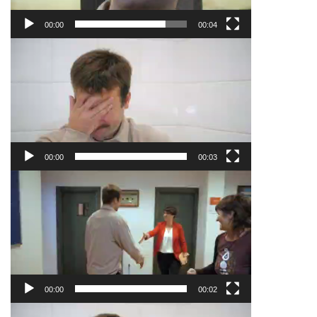
00:00
00:04
Bideo
erreproduzigailua
00:00
00:03
Bideo
erreproduzigailua
00:00
00:02
Bideo