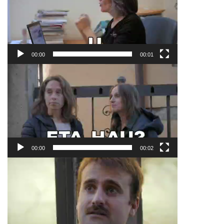
00:00
00:01
Bideo
erreproduzigailua
00:00
00:02
Bideo
erreproduzigailua