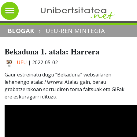
BLOGAK
›
UEU-REN MINTEGIA
Bekaduna 1. atala: Harrera
UEU
|
2022-05-02
Gaur estreinatu dugu “Bekaduna” websailaren
lehenengo atala:
Harrera
. Atalaz gain, berau
grabatzerakoan sortu diren toma faltsuak eta GIFak
ere eskuragarri dituzu.