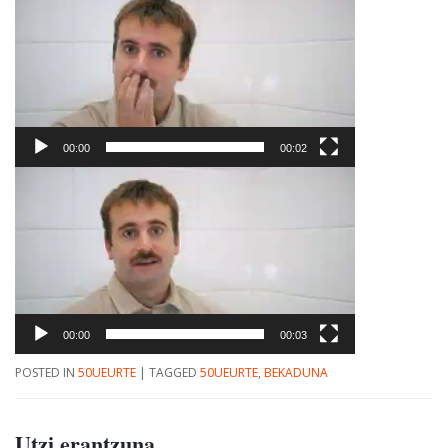
erreproduzigailua
00:00
00:02
Bideo
erreproduzigailua
00:00
00:03
POSTED IN
50UEURTE
|
TAGGED
50UEURTE
,
BEKADUNA
Utzi erantzuna