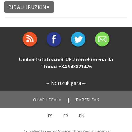
Unibertsitatea.net
UEU
ren ekimena da
Tfnoa.: +34 943821426
--
Nortzuk gara
--
|
OHAR LEGALA
BABESLEAK
ES
FR
EN
CodeSyntaxek software librearekin garatua