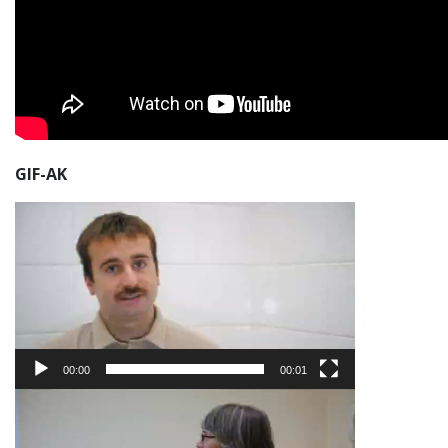
GIF-AK
Bideo
erreproduzigailua
00:00
00:01
Bideo
erreproduzigailua