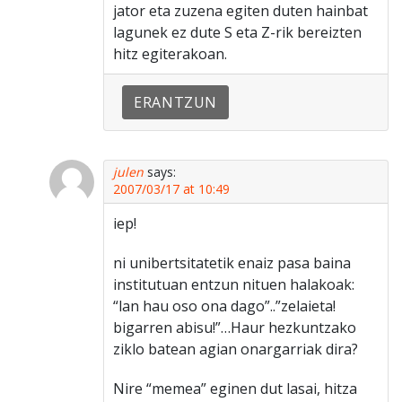
jator eta zuzena egiten duten hainbat
lagunek ez dute S eta Z-rik bereizten
hitz egiterakoan.
ERANTZUN
julen
says:
2007/03/17 at 10:49
iep!
ni unibertsitatetik enaiz pasa baina
institutuan entzun nituen halakoak:
“lan hau oso ona dago”..”zelaieta!
bigarren abisu!”…Haur hezkuntzako
ziklo batean agian onargarriak dira?
Nire “memea” eginen dut lasai, hitza