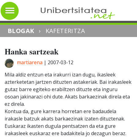
BLOGAK
›
KAFETERITZA
Hanka sartzeak
martiarena
|
2007-03-12
Mila aldiz entzun eta irakurri izan dugu, ikasleek
azterketetan jartzen dituzten astakeriak. Bai irakasleek
gutaz barre egiteko erabiltzen dituzte eta inguru
osoan jakinarazi ohi dute. Akats barkaezinak direla eta
ez direla.
Kontua da, gure karrera horretan ere badaudela
irakasle batzuk akats barkaezinak izaten dituztenak.
Euskaraz ikasten dugula pentsatzen da eta gure
irakasleek euskaraz ere badakitela jo dezagun beraz.