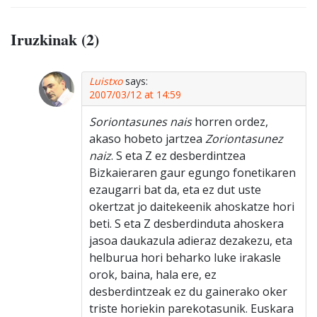
Iruzkinak (2)
Luistxo
says:
2007/03/12 at 14:59
Soriontasunes nais
horren ordez,
akaso hobeto jartzea
Zoriontasunez
naiz
. S eta Z ez desberdintzea
Bizkaieraren gaur egungo fonetikaren
ezaugarri bat da, eta ez dut uste
okertzat jo daitekeenik ahoskatze hori
beti. S eta Z desberdinduta ahoskera
jasoa daukazula adieraz dezakezu, eta
helburua hori beharko luke irakasle
orok, baina, hala ere, ez
desberdintzeak ez du gainerako oker
triste horiekin parekotasunik. Euskara