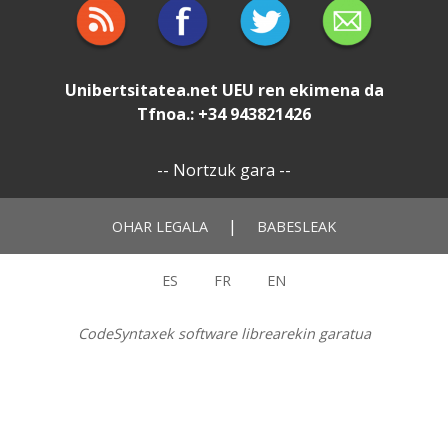
Unibertsitatea.net
UEU
ren ekimena da
Tfnoa.: +34 943821426
--
Nortzuk gara
--
|
OHAR LEGALA
BABESLEAK
ES
FR
EN
CodeSyntaxek software librearekin garatua