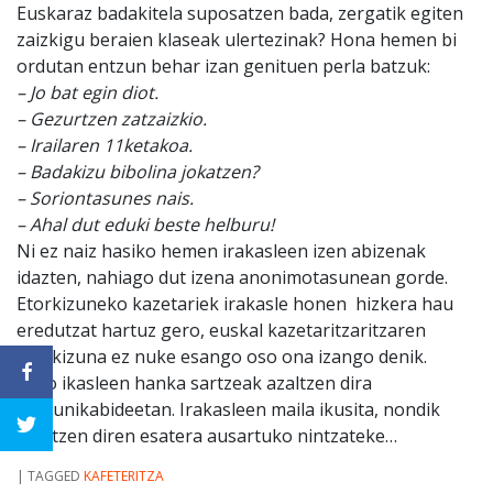
Euskaraz badakitela suposatzen bada, zergatik egiten
zaizkigu beraien klaseak ulertezinak? Hona hemen bi
ordutan entzun behar izan genituen perla batzuk:
– Jo bat egin diot.
– Gezurtzen zatzaizkio.
– Irailaren 11ketakoa.
– Badakizu bibolina jokatzen?
– Soriontasunes nais.
– Ahal dut eduki beste helburu!
Ni ez naiz hasiko hemen irakasleen izen abizenak
idazten, nahiago dut izena anonimotasunean gorde.
Etorkizuneko kazetariek irakasle honen hizkera hau
eredutzat hartuz gero, euskal kazetaritzaritzaren
etorkizuna ez nuke esango oso ona izango denik.
Gero ikasleen hanka sartzeak azaltzen dira
komunikabideetan. Irakasleen maila ikusita, nondik
etortzen diren esatera ausartuko nintzateke…
|
TAGGED
KAFETERITZA