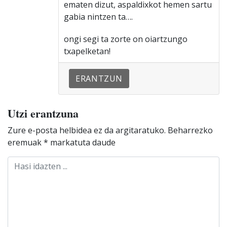
ematen dizut, aspaldixkot hemen sartu
gabia nintzen ta….
ongi segi ta zorte on oiartzungo
txapelketan!
ERANTZUN
Utzi erantzuna
Zure e-posta helbidea ez da argitaratuko.
Beharrezko
eremuak
*
markatuta daude