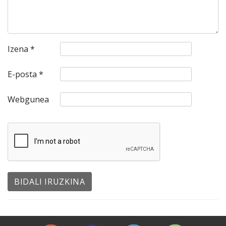
Izena
*
E-posta
*
Webgunea