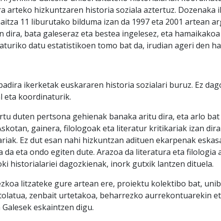
a arteko hizkuntzaren historia soziala aztertuz. Dozenaka i
itza 11 liburutako bilduma izan da 1997 eta 2001 artean arg
in dira, bata galeseraz eta bestea ingelesez, eta hamaikakoa
raturiko datu estatistikoen tomo bat da, irudian ageri den h
 badira ikerketak euskararen historia sozialari buruz. Ez dag
 eta koordinaturik.
rtu duten pertsona gehienak banaka aritu dira, eta arlo bat
Askotan, gainera, filologoak eta literatur kritikariak izan di
lariak. Ez dut esan nahi hizkuntzan adituen ekarpenak eskasak
da eta ondo egiten dute. Arazoa da literatura eta filologia
ki historialariei dagozkienak, inork gutxik lantzen dituela.
koa litzateke gure artean ere, proiektu kolektibo bat, unib
ntolatua, zenbait urtetakoa, beharrezko aurrekontuarekin e
 Galesek eskaintzen digu.