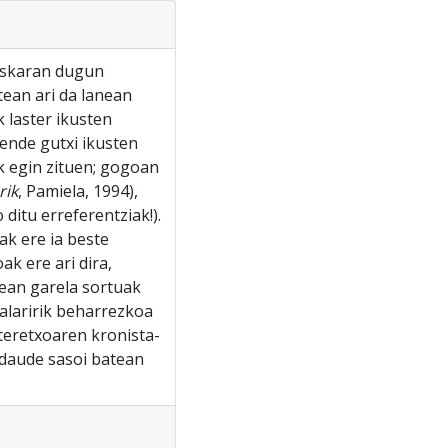
euskaran dugun
tean ari da lanean
 laster ikusten
jende gutxi ikusten
ak egin zituen; gogoan
rik
, Pamiela, 1994),
ditu erreferentziak!).
ak ere ia beste
k ere ari dira,
tean garela sortuak
ialaririk beharrezkoa
teretxoaren kronista-
 daude sasoi batean