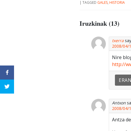
|
TAGGED
GALES
,
HISTORIA
Iruzkinak (13)
txerra
say
2008/04/1
Nire blo
http://w
ERA
Antxon
sa
2008/04/1
Antza de