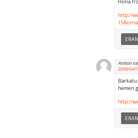
Hona fr
http://w
15&orri
ERA
Antton
sa
2008/04/1
Barkatu.
hemen go
http://w
ERA