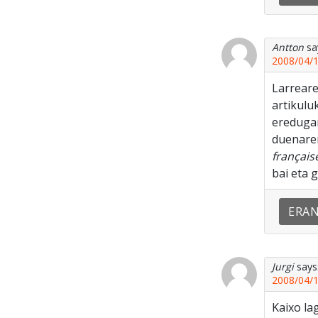
Antton
sa
2008/04/1
Larrearen
artikulu
eredugar
duenaren
français
bai eta g
ERA
Jurgi
says
2008/04/1
Kaixo la