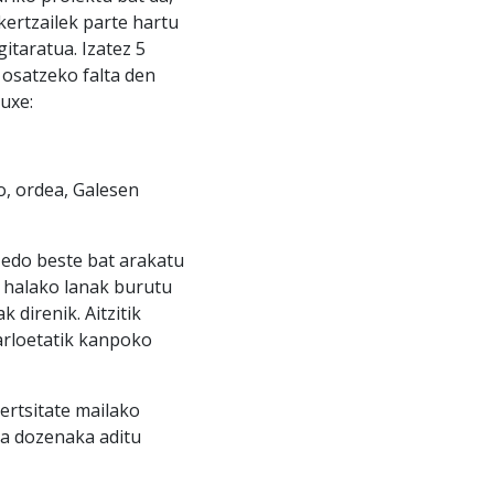
kertzailek parte hartu
itaratua. Izatez 5
 osatzeko falta den
auxe:
o, ordea, Galesen
 edo beste bat arakatu
ra halako lanak burutu
 direnik. Aitzitik
 arloetatik kanpoko
ertsitate mailako
ta dozenaka aditu