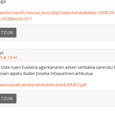
oga:
ww.berria.info/testua_ikusi.php?saila=harian&data;=2008-04
a;=018&kont;=011
NTZUN
ys:
5 at 19:44
 Uste nuen Euskera agerkariaren azken zenbakia sareratu b
ian aipatu dudan Joseba Intxaustiren artikulua:
ww.euskaltzaindia.net/euskera/dok/69457.pdf
NTZUN