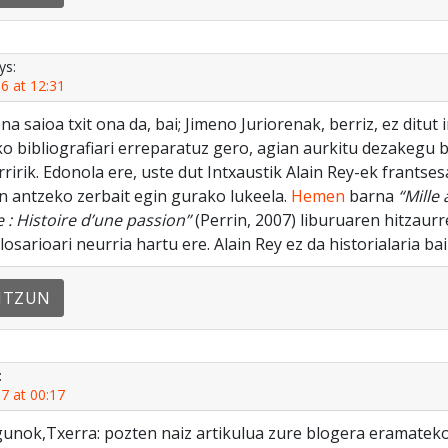
ys:
6 at 12:31
a saioa txit ona da, bai; Jimeno Juriorenak, berriz, ez ditut 
ko bibliografiari erreparatuz gero, agian aurkitu dezakegu b
ririk. Edonola ere, uste dut Intxaustik Alain Rey-ek frantses
 antzeko zerbait egin gurako lukeela.
Hemen
barna
“
Mille
e : Histoire d’une passion”
(Perrin, 2007) liburuaren hitzaurr
losarioari neurria hartu ere. Alain Rey ez da historialaria bai
NTZUN
:
7 at 00:17
gunok,Txerra: pozten naiz artikulua zure blogera eramateko