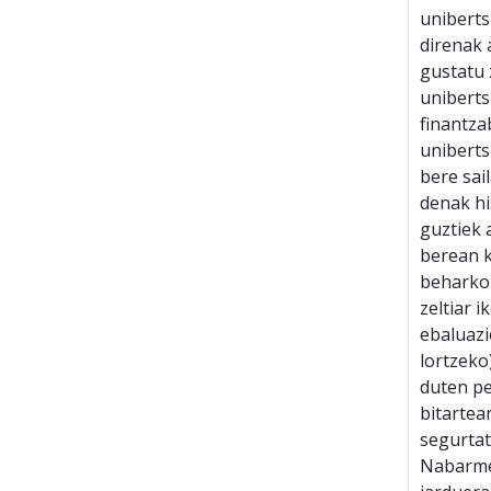
uniberts
direnak 
gustatu 
uniberts
finantza
uniberts
bere sai
denak hi
guztiek 
berean k
beharko 
zeltiar 
ebaluazi
lortzeko
duten pe
bitartea
segurtat
Nabarmen