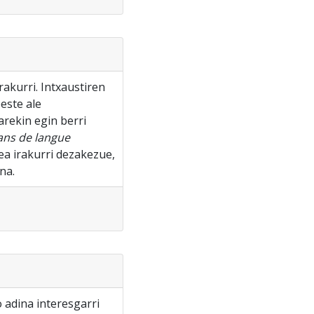
irakurri. Intxaustiren
este ale
arekin egin berri
 ans de langue
ea irakurri dezakezue,
na.
 adina interesgarri