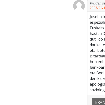
Pruden
s
2008/04/1
Joseba I
espezial
Euskaltz
hastea.D
dut ildo
daukat e
eta, bot
Bitartea
horrenbe
Jainkoar
eta Berl
denik ez
apologis
soziolog
ERA