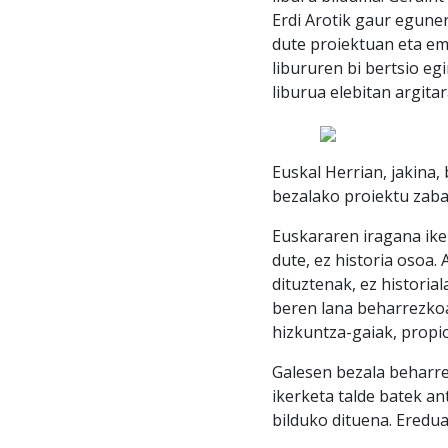
Erdi Arotik gaur eguner
dute proiektuan eta ema
libururen bi bertsio eg
liburua elebitan argita
Euskal Herrian, jakina,
bezalako proiektu zabal
Euskararen iragana ike
dute, ez historia osoa. 
dituztenak, ez historia
beren lana beharrezkoa 
hizkuntza-gaiak, propio
Galesen bezala beharrez
ikerketa talde batek a
bilduko dituena. Eredua