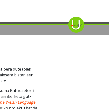
ia bera dute (biek
galesera biztanleen
zte.
esuma Batura etorri
ain ikerketa gutxi
 the Welsh Language
uriko proiektu bat da,