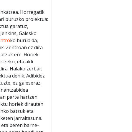
finkatzea. Horregatik
ari buruzko proiektua:
ktua garatuz,
 Jenkins, Galesko
entro
ko burua da,
ik. Zentroan ez dira
batzuk ere. Horiek
rtzeko, eta aldi
ira. Halako zerbait
ktua denik. Adibidez
uzte, ez galeseraz,
finantzabidea
tan parte hartzen
ektu horiek dirauten
inko batzuk eta
keten jarraitasuna.
 eta beren barne-