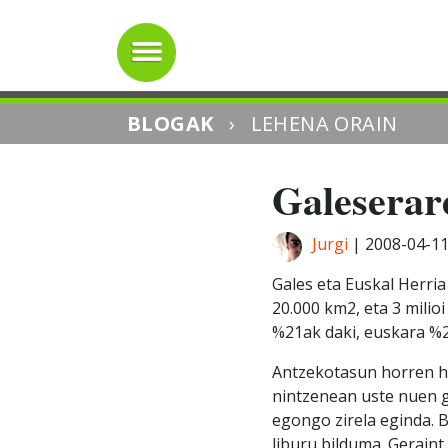
BLOGAK
›
LEHENA ORAIN
Galeserare
Jurgi
|
2008-04-1
Gales eta Euskal Herria
20.000 km2, eta 3 milio
%21ak daki, euskara %2
Antzekotasun horren har
nintzenean uste nuen ga
egongo zirela eginda. 
liburu bilduma. Geraint