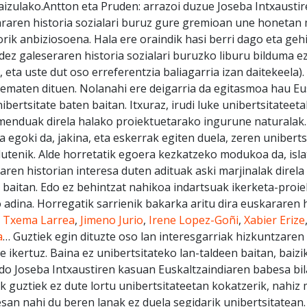
zaizulako.Antton eta Pruden: arrazoi duzue Joseba Intxaustir
raren historia sozialari buruz gure gremioan une honetan
rik anbiziosoena. Hala ere oraindik hasi berri dago eta ge
idez galeseraren historia sozialari buruzko liburu bilduma 
, eta uste dut oso erreferentzia baliagarria izan daitekeela)
 ematen dituen. Nolanahi ere deigarria da egitasmoa hau Eu
ibertsitate baten baitan. Itxuraz, irudi luke unibertsitateeta
enduak direla halako proiektuetarako ingurune naturalak.
a egoki da, jakina, eta eskerrak egiten duela, zeren uniberts
utenik. Alde horretatik egoera kezkatzeko modukoa da, isla
aren historian interesa duten adituak aski marjinalak direla
 baitan. Edo ez behintzat nahikoa indartsuak ikerketa-proi
 adina. Horregatik sarrienik bakarka aritu dira euskararen h
:
Txema Larrea
,
Jimeno Jurio
,
Irene Lopez-Goñi
,
Xabier Erize
a
… Guztiek egin dituzte oso lan interesgarriak hizkuntzaren 
e ikertuz. Baina ez unibertsitateko lan-taldeen baitan, baizik
do Joseba Intxaustiren kasuan Euskaltzaindiaren babesa bila
ik guztiek ez dute lortu unibertsitateetan kokatzerik, nahiz m
san nahi du beren lanak ez duela segidarik unibertsitatean