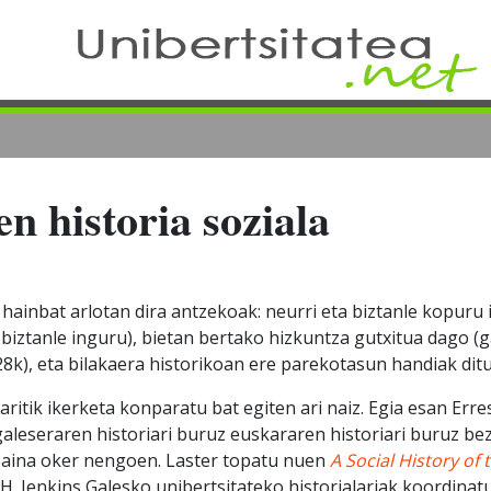
n historia soziala
1
 hainbat arlotan dira antzekoak: neurri eta biztanle kopuru 
i biztanle inguru), bietan bertako hizkuntza gutxitua dago (
8k), eta bilakaera historikoan ere parekotasun handiak ditu
itik ikerketa konparatu bat egiten ari naiz. Egia esan Err
leseraren historiari buruz euskararen historiari buruz bez
Baina oker nengoen. Laster topatu nuen
A Social History of
 H. Jenkins Galesko unibertsitateko historialariak koordinat