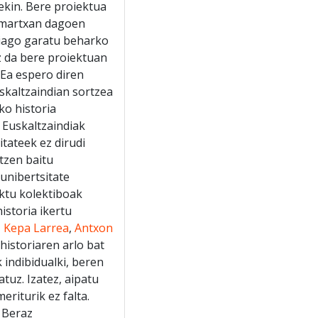
ekin. Bere proiektua
 martxan dagoen
hiago garatu beharko
ez da bere proiektuan
. Ea espero diren
skaltzaindian sortzea
ko historia
 Euskaltzaindiak
itateek ez dirudi
tzen baitu
 unibertsitate
ektu kolektiboak
istoria ikertu
,
Kepa Larrea
,
Antxon
historiaren arlo bat
 indibidualki, beren
tuz. Izatez, aipatu
eriturik ez falta.
. Beraz