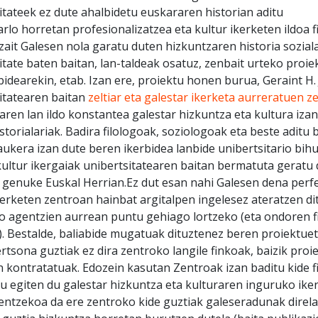
itateek ez dute ahalbidetu euskararen historian aditu
arlo horretan profesionalizatzea eta kultur ikerketen ildoa 
zait Galesen nola garatu duten hizkuntzaren historia sozial
itate baten baitan, lan-taldeak osatuz, zenbait urteko proie
bidearekin, etab. Izan ere, proiektu honen burua, Geraint H.
itatearen baitan
zeltiar eta galestar ikerketa aurreratuen z
laren lan ildo konstantea galestar hizkuntza eta kultura izan
storialariak. Badira filologoak, soziologoak eta beste aditu 
aukera izan dute beren ikerbidea lanbide unibertsitario bihu
ultur ikergaiak unibertsitatearen baitan bermatuta geratu d
genuke Euskal Herrian.Ez dut esan nahi Galesen dena perfe
ikerketen zentroan hainbat argitalpen ingelesez ateratzen dit
o agentzien aurrean puntu gehiago lortzeko (eta ondoren 
). Bestalde, baliabide mugatuak dituztenez beren proiektue
rtsona guztiak ez dira zentroko langile finkoak, baizik proi
n kontratatuak. Edozein kasutan Zentroak izan baditu kide f
u egiten du galestar hizkuntza eta kulturaren inguruko iker
tzekoa da ere zentroko kide guztiak galeseradunak direla