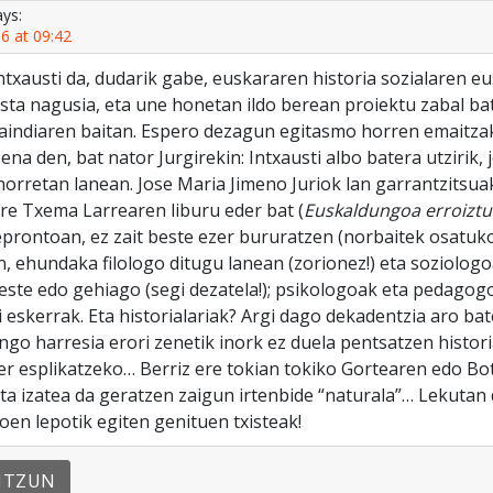
ays:
6 at 09:42
ntxausti da, dudarik gabe, euskararen historia sozialaren 
ista nagusia, eta une honetan ildo berean proiektu zabal ba
aindiaren baitan. Espero dezagun egitasmo horren emaitzak
ena den, bat nator Jurgirekin: Intxausti albo batera utzirik, 
 horretan lanean. Jose Maria Jimeno Juriok lan garrantzitsu
re Txema Larrearen liburu eder bat (
Euskaldungoa erroiztu
eprontoan, ez zait beste ezer bururatzen (norbaitek osatuko 
n, ehundaka filologo ditugu lanean (zorionez!) eta soziologo
ste edo gehiago (segi dezatela!); psikologoak eta pedagogoa
i eskerrak. Eta historialariak? Argi dago dekadentzia aro ba
ingo harresia erori zenetik inork ez duela pentsatzen histor
er esplikatzeko… Berriz ere tokian tokiko Gortearen edo Bo
ta izatea da geratzen zaigun irtenbide “naturala”… Lekutan
oen lepotik egiten genituen txisteak!
NTZUN