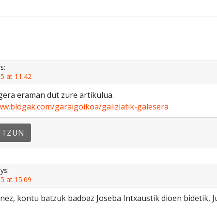
s:
5 at 11:42
gera eraman dut zure artikulua.
ww.blogak.com/garaigoikoa/galiziatik-galesera
NTZUN
ys:
5 at 15:09
nez, kontu batzuk badoaz Joseba Intxaustik dioen bidetik, Ju