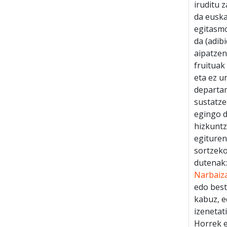
iruditu 
da euska
egitasmo
da (adib
aipatzen
fruituak
eta ez un
departam
sustatze
egingo d
hizkuntz
egituren
sortzeko
dutenak
Narbaiz
edo best
kabuz, e
izenetat
Horrek e