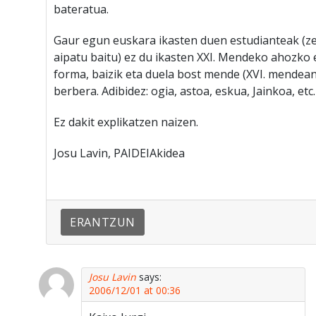
bateratua.
Gaur egun euskara ikasten duen estudianteak (z
aipatu baitu) ez du ikasten XXI. Mendeko ahozko
forma, baizik eta duela bost mende (XVI. mendean
berbera. Adibidez: ogia, astoa, eskua, Jainkoa, etc.
Ez dakit explikatzen naizen.
Josu Lavin, PAIDEIAkidea
ERANTZUN
Josu Lavin
says:
2006/12/01 at 00:36