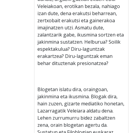
Veleiakoan, erotikan bezala, nahiago
izan dute, dena erakutsi beharrean,
zertxobait erakutsi eta gainerakoa
imajinatzen utzi. Asmatu dute,
zalantzarik gabe, ikusmina sortzen eta
jakinmina sustatzen. Helburua? Soilik
espektakulua? Diru-laguntzak
erakartzea? Diru-laguntzak eman
behar dituztenak presionatzea?
Blogetan islatu dira, oraingoan,
jakinmina eta ikusmina. Blogak dira,
hain zuzen, gizarte mediatiko honetan,
Lazarragatik Veleiara aldatu dena.
Lehen zurrumurru bidez zabaltzen
zena, orain blogetan agertu da.
Sustatun eta Filoblogian euskaraz,