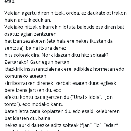
etab.
Veleian agertu diren hitzek, ordea, ez daukate ostrakon
haien antzik edukian.
Veleiako hitzak elkarrekin lotuta baleude esaldiren bat
osatuz agian zentzuren
bat izan zezaketen (eta hala ere nekez ikusten da
zentzua), baina itxura denez
hitz solteak dira. Nork idazten ditu hitz solteak?
Zertarako? Gaur egun bertan,
idazkirik insustantzialenek ere, adibidez hormetan edo
komuneko ateetan
zirriborratzen direnek, zerbait esaten dute: egileak
bere izena jartzen du, edo
afektu kontu bat agertzen du (“Unai x Idoia”, “Jon
tonto”), edo modako kantu
baten letra zatia kopiatzen du, edo esaldi xelebreren
bat idazten du, baina
nekez aurki daitezke aditz solteak (“jan”, “lo”, “edan”