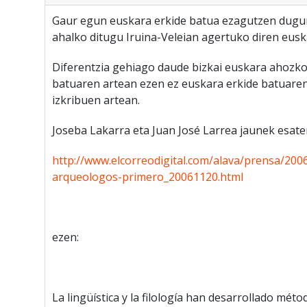
Gaur egun euskara erkide batua ezagutzen dugun
ahalko ditugu Iruina-Veleian agertuko diren eusk
Diferentzia gehiago daude bizkai euskara ahozko
batuaren artean ezen ez euskara erkide batuaren
izkribuen artean.
Joseba Lakarra eta Juan José Larrea jaunek esate
http://www.elcorreodigital.com/alava/prensa/2006
arqueologos-primero_20061120.html
ezen:
La lingüística y la filología han desarrollado méto