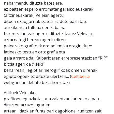
nabarmendu dituzte batez ere,
ez baitzen espero erromatar garaiko euskarak
(aitzineuskarak) Veleian agertu
dituen ezaugarriak izatea. Ez dute baieztatu
aurkikuntza faltsua denik, baina
beren zalantzak agertu dituzte. Izatez Veleiako
aztarnategi berean agertu diren
gainerako grafitoek ere polemika eragin dute:
latinezko testuen ortografia eta
gaia arraroa da, Kalbarioaren errepresentazioan “RIP”
bitxia ageri da (“INRI”
beharrean), egiptiar hieroglifikoak omen direnak
egiptologoek ez dituzte ulertzen… (
Celtiberia
webgunean debate bizia horretaz)
Adituek Veleiako
grafitoen egiazkotasuna zalantzan jartzeko aipatu
dituzten arrazoi ugarien
artean, idazkien funtzioari dagokiona iruditzen zait