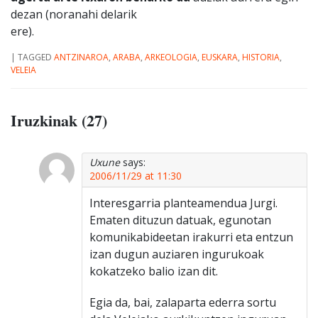
dezan (noranahi delarik
ere).
|
TAGGED
ANTZINAROA
,
ARABA
,
ARKEOLOGIA
,
EUSKARA
,
HISTORIA
,
VELEIA
Iruzkinak (27)
Uxune
says:
2006/11/29 at 11:30
Interesgarria planteamendua Jurgi.
Ematen dituzun datuak, egunotan
komunikabideetan irakurri eta entzun
izan dugun auziaren ingurukoak
kokatzeko balio izan dit.
Egia da, bai, zalaparta ederra sortu