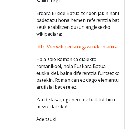
Kaixo Jurgi,
Erdara Erkide Batua zer den jakin nahi
badezazu hona hemen referentzia bat
zeuk erabiltzen duzun anglesezko
wikipediara:
http://en.wikipedia.org/wiki/Romanica
Hala zaie Romanica dialekto
romanikoei, nola Euskara Batua
euskalkiei, baina diferentzia funtsezko
batekin, Romanican ez dago elementu
artifizial bat ere ez.
Zaude lasai, egunero ez baititut hiru
mezu idatziko!
Adeitsuki