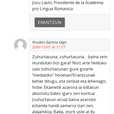
Josu Lavin, Presidente de la Academia
pro Lingua Romanica
ERANTZUN
Pruden Gartzia
says:
2006/12/01 at 11:57
Zuhurtasuna, zuhurtasuna… baina zein
mundutan bizi gara? Noiz arte helduko
zaio zuhurtasunari gure gizarte
“mediatiko” honetan?Erantzunak
behar ditugu, eta zenbat eta lehenago,
hobe. Ekainetik azarora ia isiltasun
absolutu batez igaro zen kontua
(zuhurtasun-aroa) baina azaroko
eztanda handi xamarra izan zen,
alajainkoa. Bada, inork uste al du