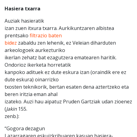
Hasiera txarra
Auziak hasieratik
izan zuen itxura txarra. Aurkikuntzaren albistea
prentsako
filtrazio baten
bidez
zabaldu zen lehenik, ez Veleian diharduten
arkeologoek aurkezturiko
ikerlan zehatz bat ezagutzera ematearen haritik.
Ondorioz ikerketa horretatik
kanpoko adituek ez dute eskura izan (oraindik ere ez
dute eskura) oinarrizko
txosten teknikorik, bertan esaten dena aztertzeko eta
beren iritzia eman ahal
izateko. Auzi hau aipatuz Pruden Gartziak udan zioenez
(
Jakin
155.
zenb.):
“Gogora dezagun
Lazarragaren eskuizkribuaren kasuan hasiera-