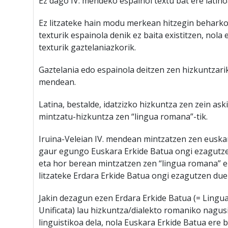
Ez dago IV. mendeko espainol textu bat ere latino
Ez litzateke hain modu merkean hitzegin beharko
texturik espainola denik ez baita existitzen, nol
texturik gaztelaniazkorik.
Gaztelania edo espainola deitzen zen hizkuntzarik 
mendean.
Latina, bestalde, idatzizko hizkuntza zen zein as
mintzatu-hizkuntza zen “lingua romana”-tik.
Iruina-Veleian IV. mendean mintzatzen zen euskara
gaur egungo Euskara Erkide Batua ongi ezagutz
eta hor berean mintzatzen zen “lingua romana” er
litzateke Erdara Erkide Batua ongi ezagutzen du
Jakin dezagun ezen Erdara Erkide Batua (= Lin
Unificata) lau hizkuntza/dialekto romaniko nagusi
linguistikoa dela, nola Euskara Erkide Batua ere