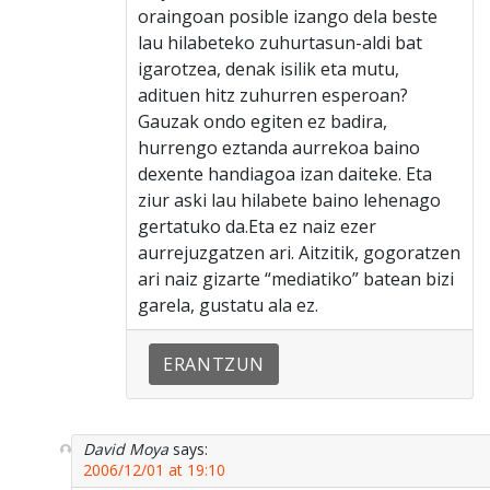
oraingoan posible izango dela beste
lau hilabeteko zuhurtasun-aldi bat
igarotzea, denak isilik eta mutu,
adituen hitz zuhurren esperoan?
Gauzak ondo egiten ez badira,
hurrengo eztanda aurrekoa baino
dexente handiagoa izan daiteke. Eta
ziur aski lau hilabete baino lehenago
gertatuko da.Eta ez naiz ezer
aurrejuzgatzen ari. Aitzitik, gogoratzen
ari naiz gizarte “mediatiko” batean bizi
garela, gustatu ala ez.
ERANTZUN
David Moya
says:
2006/12/01 at 19:10