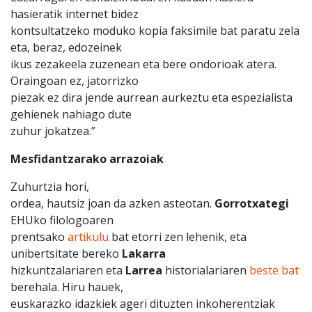
hasieratik internet bidez
kontsultatzeko moduko kopia faksimile bat paratu zela
eta, beraz, edozeinek
ikus zezakeela zuzenean eta bere ondorioak atera.
Oraingoan ez, jatorrizko
piezak ez dira jende aurrean aurkeztu eta espezialista
gehienek nahiago dute
zuhur jokatzea.”
Mesfidantzarako arrazoiak
Zuhurtzia hori,
ordea, hautsiz joan da azken asteotan.
Gorrotxategi
EHUko filologoaren
prentsako
artikulu
bat etorri zen lehenik, eta
unibertsitate bereko
Lakarra
hizkuntzalariaren eta
Larrea
historialariaren
beste bat
berehala. Hiru hauek,
euskarazko idazkiek ageri dituzten inkoherentziak