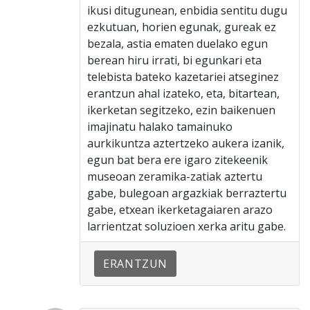
ikusi ditugunean, enbidia sentitu dugu
ezkutuan, horien egunak, gureak ez
bezala, astia ematen duelako egun
berean hiru irrati, bi egunkari eta
telebista bateko kazetariei atseginez
erantzun ahal izateko, eta, bitartean,
ikerketan segitzeko, ezin baikenuen
imajinatu halako tamainuko
aurkikuntza aztertzeko aukera izanik,
egun bat bera ere igaro zitekeenik
museoan zeramika-zatiak aztertu
gabe, bulegoan argazkiak berraztertu
gabe, etxean ikerketagaiaren arazo
larrientzat soluzioen xerka aritu gabe.
ERANTZUN