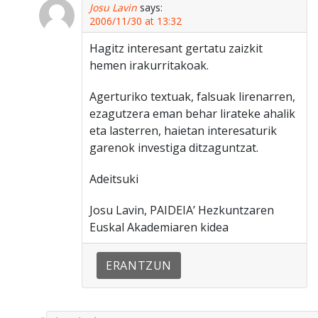
Josu Lavin
says:
2006/11/30 at 13:32
Hagitz interesant gertatu zaizkit
hemen irakurritakoak.
Agerturiko textuak, falsuak lirenarren,
ezagutzera eman behar lirateke ahalik
eta lasterren, haietan interesaturik
garenok investiga ditzaguntzat.
Adeitsuki
Josu Lavin, PAIDEIA’ Hezkuntzaren
Euskal Akademiaren kidea
ERANTZUN