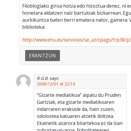
Filoblogiako giroa hotza edo hizoztua denez, ni e
honetara aldatzen naiz bartuloak bizkarrean. E
aurkikuntza baten berri ematera nator, gainera. 
biblioteka:
http://www.ehu.es/servicios/se_az/cpags/frp38/p
ERANTZUN
R.G.B.
says:
2006/12/01 at 22:14
“Gizarte mediatikoa” aipatu du Pruden
Gartziak, eta gizarte mediatikoaren
indarraren erakusle da, hain zuzen,
odolostea katuaren atzetik ibiltzea.
Ekainetik azarora bitartekoa ez da izan
zuhurtasun-aroa, fribolitatearen