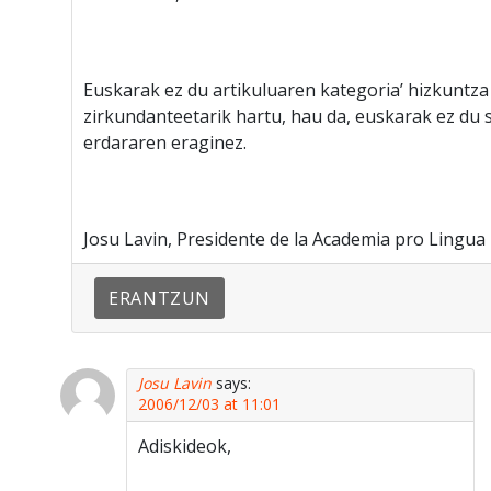
Euskarak ez du artikuluaren kategoria’ hizkuntz
zirkundanteetarik hartu, hau da, euskarak ez du 
erdararen eraginez.
Josu Lavin, Presidente de la Academia pro Lingu
ERANTZUN
Josu Lavin
says:
2006/12/03 at 11:01
Adiskideok,