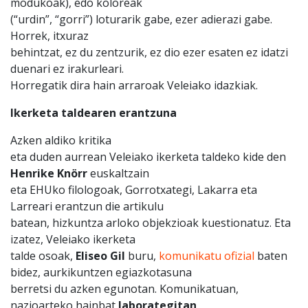
modukoak), edo koloreak
(“urdin”, “gorri”) loturarik gabe, ezer adierazi gabe.
Horrek, itxuraz
behintzat, ez du zentzurik, ez dio ezer esaten ez idatzi
duenari ez irakurleari.
Horregatik dira hain arraroak Veleiako idazkiak.
Ikerketa taldearen erantzuna
Azken aldiko kritika
eta duden aurrean Veleiako ikerketa taldeko kide den
Henrike Knörr
euskaltzain
eta EHUko filologoak, Gorrotxategi, Lakarra eta
Larreari erantzun die artikulu
batean, hizkuntza arloko objekzioak kuestionatuz. Eta
izatez, Veleiako ikerketa
talde osoak,
Eliseo Gil
buru,
komunikatu ofizial
baten
bidez, aurkikuntzen egiazkotasuna
berretsi du azken egunotan. Komunikatuan,
nazioarteko hainbat
laborategitan