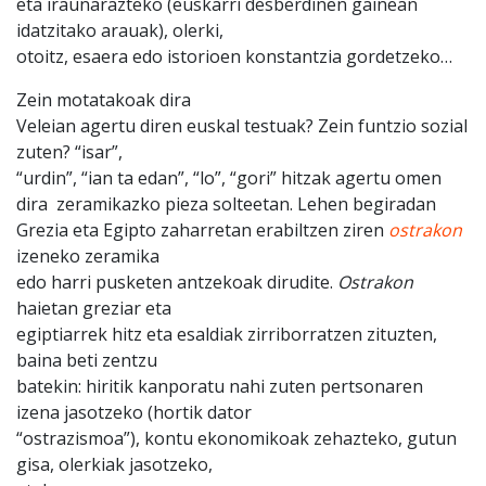
eta iraunarazteko (euskarri desberdinen gainean
idatzitako arauak), olerki,
otoitz, esaera edo istorioen konstantzia gordetzeko…
Zein motatakoak dira
Veleian agertu diren euskal testuak? Zein funtzio sozial
zuten? “isar”,
“urdin”, “ian ta edan”, “lo”, “gori” hitzak agertu omen
dira zeramikazko pieza solteetan. Lehen begiradan
Grezia eta Egipto zaharretan erabiltzen ziren
ostrakon
izeneko zeramika
edo harri pusketen antzekoak dirudite.
Ostrakon
haietan greziar eta
egiptiarrek hitz eta esaldiak zirriborratzen zituzten,
baina beti zentzu
batekin: hiritik kanporatu nahi zuten pertsonaren
izena jasotzeko (hortik dator
“ostrazismoa”), kontu ekonomikoak zehazteko, gutun
gisa, olerkiak jasotzeko,