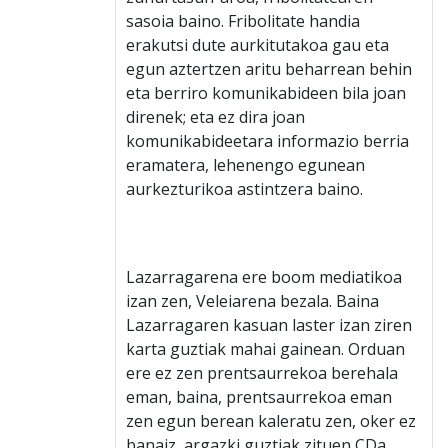
sasoia baino. Fribolitate handia
erakutsi dute aurkitutakoa gau eta
egun aztertzen aritu beharrean behin
eta berriro komunikabideen bila joan
direnek; eta ez dira joan
komunikabideetara informazio berria
eramatera, lehenengo egunean
aurkezturikoa astintzera baino.
Lazarragarena ere boom mediatikoa
izan zen, Veleiarena bezala. Baina
Lazarragaren kasuan laster izan ziren
karta guztiak mahai gainean. Orduan
ere ez zen prentsaurrekoa berehala
eman, baina, prentsaurrekoa eman
zen egun berean kaleratu zen, oker ez
banaiz, argazki guztiak zituen CDa.