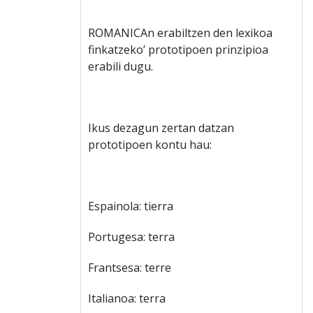
ROMANICAn erabiltzen den lexikoa
finkatzeko’ prototipoen prinzipioa
erabili dugu.
Ikus dezagun zertan datzan
prototipoen kontu hau:
Espainola: tierra
Portugesa: terra
Frantsesa: terre
Italianoa: terra