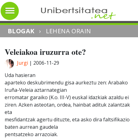
BLOGAK
›
LEHENA ORAIN
Veleiakoa iruzurra ote?
Jurgi
|
2006-11-29
Uda hasieran
aparteko deskubrimendu gisa aurkeztu zen: Arabako
Iruña-Veleia aztarnategian
erromatar garaiko (K.o. III-V) euskal idazkiak azaldu ei
ziren. Azken asteotan, ordea, hainbat adituk zalantzak
eta
mesfidantzak agertu dituzte, eta asko dira faltsifikazio
baten aurrean gaudela
pentsatzeko arrazoiak.