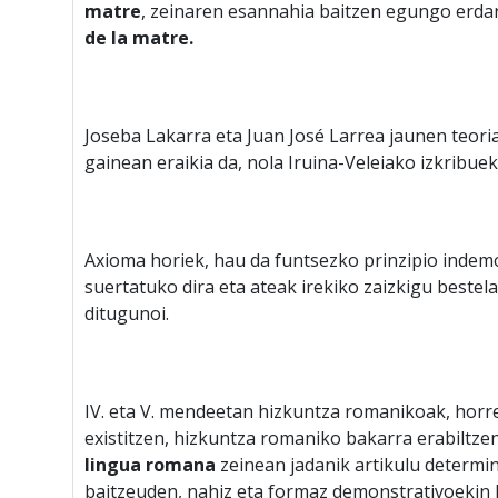
matre
, zeinaren esannahia baitzen egungo erda
de la matre.
Joseba Lakarra eta Juan José Larrea jaunen teori
gainean eraikia da, nola Iruina-Veleiako izkribu
Axioma horiek, hau da funtsezko prinzipio indem
suertatuko dira eta ateak irekiko zaizkigu bestel
ditugunoi.
IV. eta V. mendeetan hizkuntza romanikoak, horre
existitzen, hizkuntza romaniko bakarra erabiltze
lingua romana
zeinean jadanik artikulu determi
baitzeuden, nahiz eta formaz demonstrativoekin k