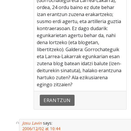
(Gorrochategui eta Larrea-Lakarra),
ordea, 24 ordu baino ez dute behar
izan erantzun zuzena erakartzeko;
susmo erdi agertu, eta artilleria guztia
kontraerasoan. Ez dago dudarik:
egunkarietan agertu behar da, nahi
dena lortzeko (eta blogetan,
libertitzeko). Galdera: Gorrochateguik
eta Larrea-Lakarrak egunkarian esan
zutena blog batean idatzi balute (izen-
deiturekin sinatuta), halako erantzuna
hartuko zuten? Ala ezikusiarena
egingo zitzaien?
ERANTZUN
Josu Lavin
says:
2006/12/02 at 10:44