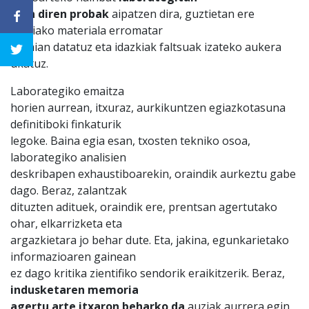
egin diren probak
aipatzen dira, guztietan ere
Veleiako materiala erromatar
garaian datatuz eta idazkiak faltsuak izateko aukera
ukatuz.
Laborategiko emaitza
horien aurrean, itxuraz, aurkikuntzen egiazkotasuna
definitiboki finkaturik
legoke. Baina egia esan, txosten tekniko osoa,
laborategiko analisien
deskribapen exhaustiboarekin, oraindik aurkeztu gabe
dago. Beraz, zalantzak
dituzten adituek, oraindik ere, prentsan agertutako
ohar, elkarrizketa eta
argazkietara jo behar dute. Eta, jakina, egunkarietako
informazioaren gainean
ez dago kritika zientifiko sendorik eraikitzerik. Beraz,
indusketaren memoria
agertu arte itxaron beharko da
auziak aurrera egin