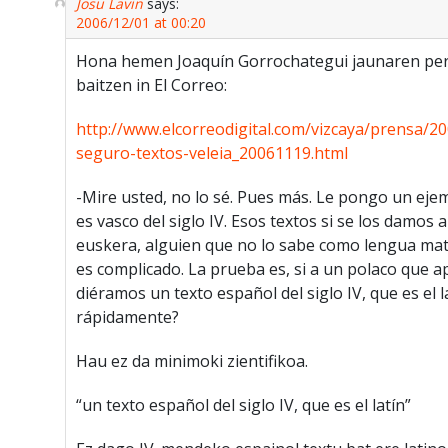
Josu Lavin
says:
2006/12/01 at 00:20
Hona hemen Joaquín Gorrochategui jaunaren perl
baitzen in El Correo:
http://www.elcorreodigital.com/vizcaya/prensa/2
seguro-textos-veleia_20061119.html
-Mire usted, no lo sé. Pues más. Le pongo un ej
es vasco del siglo IV. Esos textos si se los damos 
euskera, alguien que no lo sabe como lengua mat
es complicado. La prueba es, si a un polaco que a
diéramos un texto español del siglo IV, que es el l
rápidamente?
Hau ez da minimoki zientifikoa.
“un texto español del siglo IV, que es el latín”