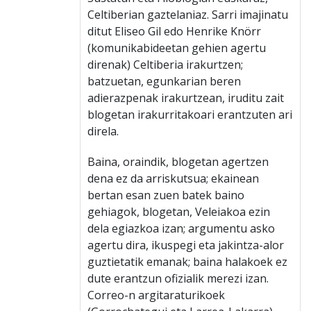
Celtiberian gaztelaniaz. Sarri imajinatu
ditut Eliseo Gil edo Henrike Knörr
(komunikabideetan gehien agertu
direnak) Celtiberia irakurtzen;
batzuetan, egunkarian beren
adierazpenak irakurtzean, iruditu zait
blogetan irakurritakoari erantzuten ari
direla.
Baina, oraindik, blogetan agertzen
dena ez da arriskutsua; ekainean
bertan esan zuen batek baino
gehiagok, blogetan, Veleiakoa ezin
dela egiazkoa izan; argumentu asko
agertu dira, ikuspegi eta jakintza-alor
guztietatik emanak; baina halakoek ez
dute erantzun ofizialik merezi izan.
Correo-n argitaraturikoek