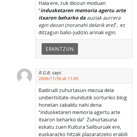
Hala ere, zuk diozun moduan
“
indusketaren memoria agertu arte
itxaron beharko da
auziak aurrera
egin dezan (noranahi delarik ere)
”, ez
ditzagun balio-judizio arinak egin.
ERANTZUN
R.G.B.
says:
2006/11/30 at 11:09
Badirudi zuhurtasun-mezua dela
unibertsitate-mundutik sorturiko blog
honetan zabaldu nahi dena:
“indusketaren memoria agertu arte
itxaron beharko da”. Zuhurtasuna
eskatu zuen Kultura Sailburuak ere,
euskarazko hitzak plazaratzeko erabili