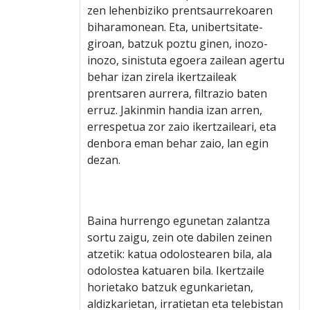
zen lehenbiziko prentsaurrekoaren
biharamonean. Eta, unibertsitate-
giroan, batzuk poztu ginen, inozo-
inozo, sinistuta egoera zailean agertu
behar izan zirela ikertzaileak
prentsaren aurrera, filtrazio baten
erruz. Jakinmin handia izan arren,
errespetua zor zaio ikertzaileari, eta
denbora eman behar zaio, lan egin
dezan.
Baina hurrengo egunetan zalantza
sortu zaigu, zein ote dabilen zeinen
atzetik: katua odolostearen bila, ala
odolostea katuaren bila. Ikertzaile
horietako batzuk egunkarietan,
aldizkarietan, irratietan eta telebistan