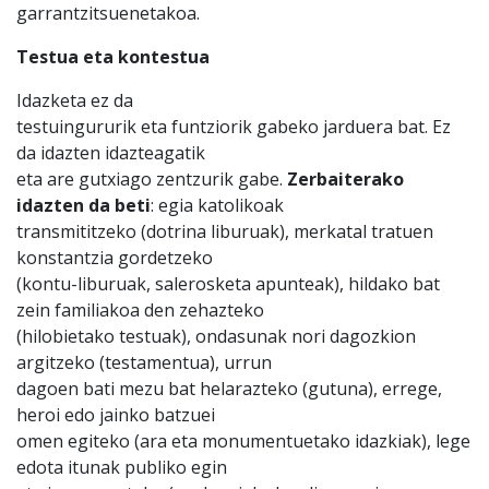
garrantzitsuenetakoa.
Testua eta kontestua
Idazketa ez da
testuingururik eta funtziorik gabeko jarduera bat. Ez
da idazten idazteagatik
eta are gutxiago zentzurik gabe.
Zerbaiterako
idazten da beti
: egia katolikoak
transmititzeko (dotrina liburuak), merkatal tratuen
konstantzia gordetzeko
(kontu-liburuak, salerosketa apunteak), hildako bat
zein familiakoa den zehazteko
(hilobietako testuak), ondasunak nori dagozkion
argitzeko (testamentua), urrun
dagoen bati mezu bat helarazteko (gutuna), errege,
heroi edo jainko batzuei
omen egiteko (ara eta monumentuetako idazkiak), lege
edota itunak publiko egin