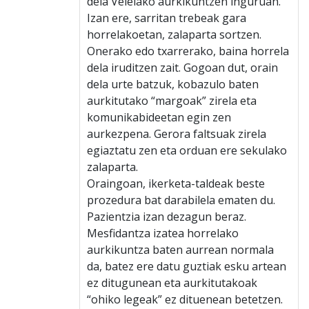
dela Veleiako aurkikuntzen inguruan.
Izan ere, sarritan trebeak gara
horrelakoetan, zalaparta sortzen.
Onerako edo txarrerako, baina horrela
dela iruditzen zait. Gogoan dut, orain
dela urte batzuk, kobazulo baten
aurkitutako “margoak” zirela eta
komunikabideetan egin zen
aurkezpena. Gerora faltsuak zirela
egiaztatu zen eta orduan ere sekulako
zalaparta.
Oraingoan, ikerketa-taldeak beste
prozedura bat darabilela ematen du.
Pazientzia izan dezagun beraz.
Mesfidantza izatea horrelako
aurkikuntza baten aurrean normala
da, batez ere datu guztiak esku artean
ez ditugunean eta aurkitutakoak
“ohiko legeak” ez dituenean betetzen.