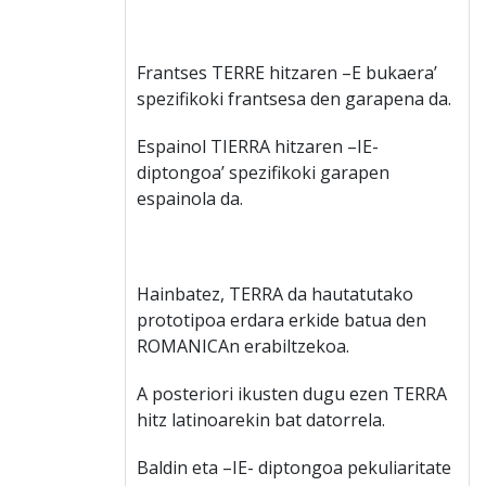
Frantses TERRE hitzaren –E bukaera’
spezifikoki frantsesa den garapena da.
Espainol TIERRA hitzaren –IE-
diptongoa’ spezifikoki garapen
espainola da.
Hainbatez, TERRA da hautatutako
prototipoa erdara erkide batua den
ROMANICAn erabiltzekoa.
A posteriori ikusten dugu ezen TERRA
hitz latinoarekin bat datorrela.
Baldin eta –IE- diptongoa pekuliaritate