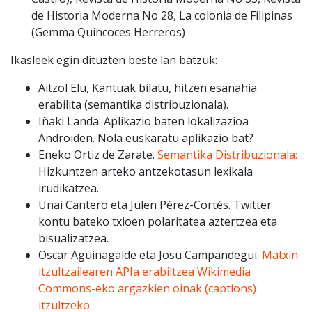
de Historia Moderna No 28, La colonia de Filipinas
(Gemma Quincoces Herreros)
Ikasleek egin dituzten beste lan batzuk:
Aitzol Elu, Kantuak bilatu, hitzen esanahia
erabilita (semantika distribuzionala).
Iñaki Landa: Aplikazio baten lokalizazioa
Androiden. Nola euskaratu aplikazio bat?
Eneko Ortiz de Zarate.
Semantika Distribuzionala:
Hizkuntzen arteko antzekotasun lexikala
irudikatzea.
Unai Cantero eta Julen Pérez-Cortés. Twitter
kontu bateko txioen polaritatea aztertzea eta
bisualizatzea.
Oscar
Aguinagalde eta Josu Campandegui.
Matxin
itzultzailearen APIa erabiltzea Wikimedia
Commons-eko argazkien oinak (captions)
itzultzeko
.