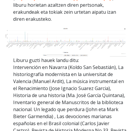
liburu horietan azaltzen diren pertsonak,
erakundeak eta tokiak zein urtetan aipatu izan
diren erakusteko.
Liburu guzti hauek landu ditu:
Intervención en Navarra (Koldo San Sebastián), La
historiografía modernista en la universitat de
Valencia (Manuel Ardit), La música instrumental en
el Renacimiento (Jose Ignacio Suarez Garcia),
Historia de una historia (Ma. José García Quintana),
Inventario general de Manuscritos de la biblioteca
nacional. Un legado que perdura (John eta Mark
Bieter Garmendia) , Las devociones marianas
españolas en el Brasil colonial (Carlos Javier
Castro), Revista de Historia Moderna No 33, Revista