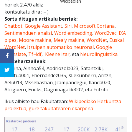
Wikipedian
horiek 2,470 aldiz
kontsultatu dira : – )
Sortu ditugun artikulu berriak:
Chatbot
,
Google Assistant
,
Siri
,
Microsoft Cortana
,
Sentimenduen analisi
,
Word embedding
,
Word2vec
,
IXA
pipes
,
Moore makina
,
Mealy makina
,
WordNet
,
Euskal
WordNet
,
Itzulpen automatiko neuronal
,
Google
Translate
,
Tf–idf
,
Kleene izar
, eta
Neurolinguistika
.
Partehartzaileak
:
Aitidina, Ainhoa54, Aodriozola023, Satantxiki,
Jsautua001, Ehernandez035, XLekunberri, Aritzh,
Aelu013, Mssebastian, Jcampandegui, Ilanda020,
Atriguero, Eneks, Oaguinagalde002, eta Fofrito.
Ikus albiste hau Fakultatean:
Wikipediako Hezkuntza
proiektua, gure fakultatearen ekarpena