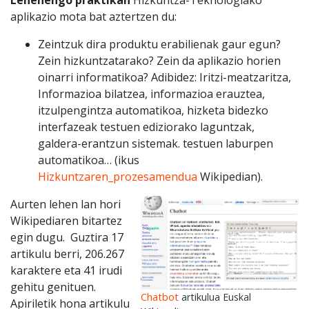
Lehenengo praktikan
Hizkuntza-Teknologiako
aplikazio mota bat aztertzen du:
Zeintzuk dira produktu erabilienak gaur egun?
Zein hizkuntzatarako? Zein da aplikazio horien
oinarri informatikoa? Adibidez: Iritzi-meatzaritza,
Informazioa bilatzea, informazioa erauztea,
itzulpengintza automatikoa, hizketa bidezko
interfazeak testuen ediziorako laguntzak,
galdera-erantzun sistemak. testuen laburpen
automatikoa… (ikus
Hizkuntzaren_prozesamendua
Wikipedian).
Aurten lehen lan hori
Wikipediaren bitartez
egin dugu. Guztira 17
artikulu berri, 206.267
karaktere eta 41 irudi
gehitu genituen.
Chatbot
artikulua Euskal
Apiriletik hona artikulu