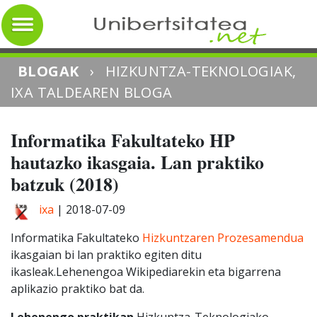
BLOGAK
›
HIZKUNTZA-TEKNOLOGIAK,
IXA TALDEAREN BLOGA
Informatika Fakultateko HP
hautazko ikasgaia. Lan praktiko
batzuk (2018)
ixa
|
2018-07-09
Informatika Fakultateko
Hizkuntzaren Prozesamendua
ikasgaian bi lan praktiko egiten ditu
ikasleak.Lehenengoa Wikipediarekin eta bigarrena
aplikazio praktiko bat da.