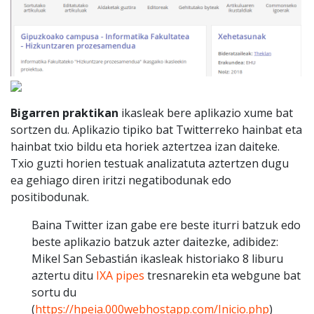
Bigarren praktikan
ikasleak bere aplikazio xume bat
sortzen du. Aplikazio tipiko bat Twitterreko hainbat eta
hainbat txio bildu eta horiek aztertzea izan daiteke.
Txio guzti horien testuak analizatuta aztertzen dugu
ea gehiago diren iritzi negatibodunak edo
positibodunak.
Baina Twitter izan gabe ere beste iturri batzuk edo
beste aplikazio batzuk azter daitezke, adibidez:
Mikel San Sebastián ikasleak historiako 8 liburu
aztertu ditu
IXA pipes
tresnarekin eta webgune bat
sortu du
(
https://hpeia.000webhostapp.com/Inicio.php
)