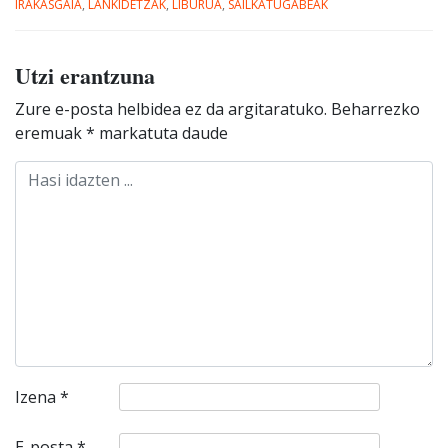
IRAKASGAIA
,
LANKIDETZAK
,
LIBURUA
,
SAILKATUGABEAK
Utzi erantzuna
Zure e-posta helbidea ez da argitaratuko.
Beharrezko
eremuak
*
markatuta daude
Izena
*
E-posta
*