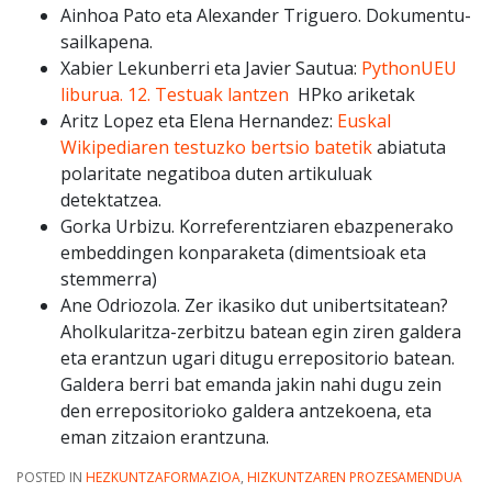
Ainhoa Pato eta Alexander Triguero. Dokumentu-
sailkapena.
Xabier Lekunberri eta Javier Sautua:
PythonUEU
liburua. 12. Testuak lantzen
HPko ariketak
Aritz Lopez eta Elena Hernandez:
Euskal
Wikipediaren testuzko bertsio batetik
abiatuta
polaritate negatiboa duten artikuluak
detektatzea.
Gorka Urbizu. Korreferentziaren ebazpenerako
embeddingen konparaketa (dimentsioak eta
stemmerra)
Ane Odriozola. Zer ikasiko dut unibertsitatean?
Aholkularitza-zerbitzu batean egin ziren galdera
eta erantzun ugari ditugu errepositorio batean.
Galdera berri bat emanda jakin nahi dugu zein
den errepositorioko galdera antzekoena, eta
eman zitzaion erantzuna.
POSTED IN
HEZKUNTZAFORMAZIOA
,
HIZKUNTZAREN PROZESAMENDUA