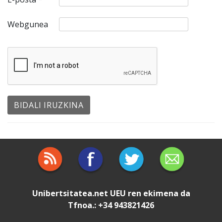
Webgunea
Unibertsitatea.net
UEU
ren ekimena da
Tfnoa.: +34 943821426