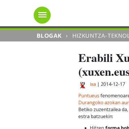
BLOGAK
›
HIZKUNTZA-TEKNOL
Erabili X
(xuxen.eus
ixa
|
2014-12-17
Puntueus
fenomenoare
Durangoko azokan aur
Betiko zuzentzailea da,
estra batzuekin:
Hitzen
forma hob