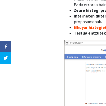
Ez da errorea bai
Zeure hiztegi pr
Interneten dute
proposamenak
.
Elhuyar hiztegie
Testua entzute