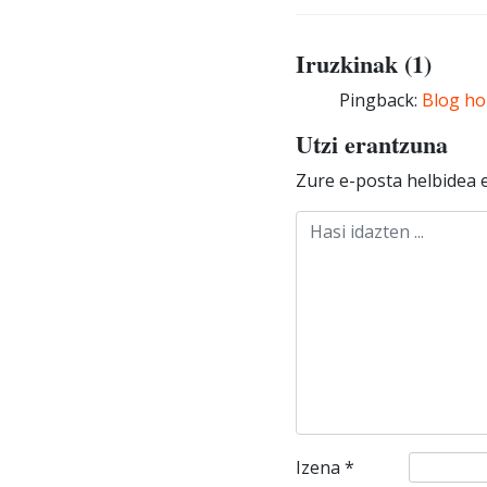
Iruzkinak (1)
Pingback:
Blog ho
Utzi erantzuna
Zure e-posta helbidea e
Izena
*