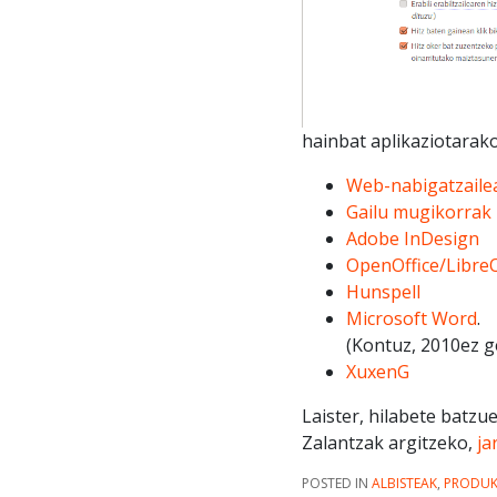
hainbat aplikaziotarak
Web-nabigatzaile
Gailu mugikorrak
Adobe InDesign
OpenOffice/LibreO
Hunspell
Microsoft Word
.
(Kontuz, 2010ez g
XuxenG
Laister, hilabete batz
Zalantzak argitzeko,
ja
POSTED IN
ALBISTEAK
,
PRODU