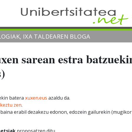
OGIAK, IXA TALDEAREN BLOGA
uxen sarean estra batzueki
)
kin batera
xuxen.eus
azaldu da.
keztu zen
.
 baina erabil dezakezu edonon, edozein gailurekin (mugikor
etsiak
proposatzen ditu.