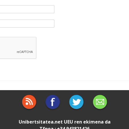
Unibertsitatea.net
UEU
ren ekimena da
Tfnoa.: +34 943821426