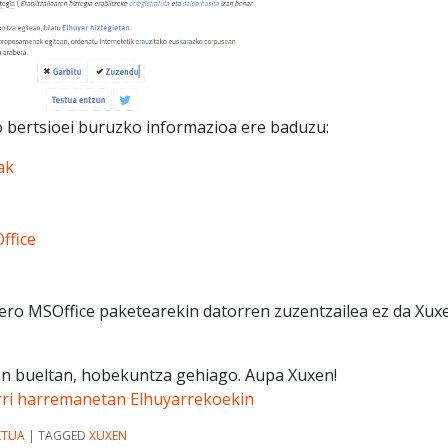
o bertsioei buruzko informazioa ere baduzu:
ak
ffice
ero MSOffice paketearekin datorren zuzentzailea ez da Xux
uen bueltan, hobekuntza gehiago. Aupa Xuxen!
rri harremanetan Elhuyarrekoekin
KTUA
|
TAGGED
XUXEN