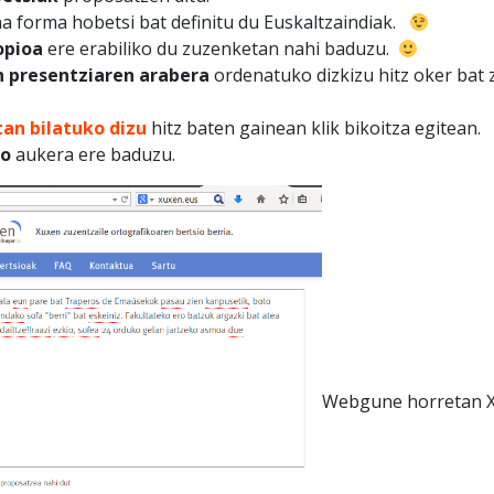
na forma hobetsi bat definitu du Euskaltzaindiak.
opioa
ere erabiliko du zuzenketan nahi baduzu.
n presentziaren arabera
ordenatuko dizkizu hitz oker bat
tan bilatuko dizu
hitz baten gainean klik bikoitza egitean.
ko
aukera ere baduzu.
Webgune horretan X