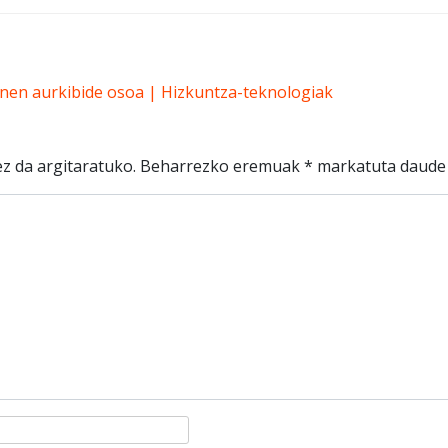
nen aurkibide osoa | Hizkuntza-teknologiak
z da argitaratuko.
Beharrezko eremuak
*
markatuta daude