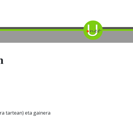
n
ra tartean) eta gainera