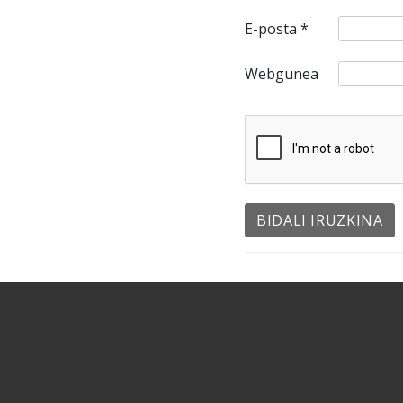
E-posta
*
Webgunea