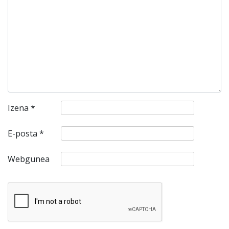
Izena
*
E-posta
*
Webgunea