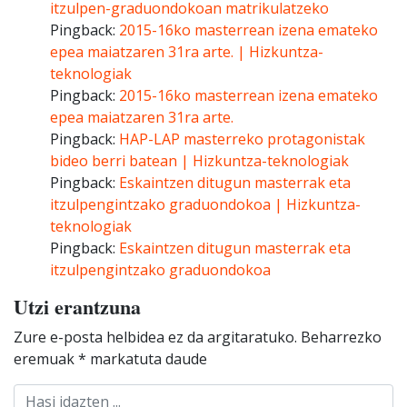
itzulpen-graduondokoan matrikulatzeko
Pingback:
2015-16ko masterrean izena emateko
epea maiatzaren 31ra arte. | Hizkuntza-
teknologiak
Pingback:
2015-16ko masterrean izena emateko
epea maiatzaren 31ra arte.
Pingback:
HAP-LAP masterreko protagonistak
bideo berri batean | Hizkuntza-teknologiak
Pingback:
Eskaintzen ditugun masterrak eta
itzulpengintzako graduondokoa | Hizkuntza-
teknologiak
Pingback:
Eskaintzen ditugun masterrak eta
itzulpengintzako graduondokoa
Utzi erantzuna
Zure e-posta helbidea ez da argitaratuko.
Beharrezko
eremuak
*
markatuta daude