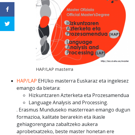
HAP/LAP masterra
HAP/LAP
EHUko masterra Euskaraz eta ingelesez
emango da bietara:
Hizkuntzaren Azterketa eta Prozesamendua
Language Analysis and Processing.
. Erasmus Munduseko masterrean emango dugun
formazioa, kalitate berarekin eta ikasle
gehiagorengana zabaltzeko aukera
aprobetxatzeko, beste master honetan ere