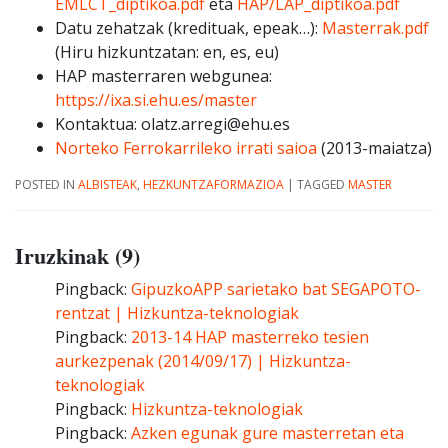
EMLCT_diptikoa.pdf
eta
HAP/LAP_diptikoa.pdf
Datu zehatzak (kredituak, epeak…):
Masterrak.pdf
(Hiru hizkuntzatan: en, es, eu)
HAP masterraren webgunea:
https://ixa.si.ehu.es/master
Kontaktua: olatz.arregi@ehu.es
Norteko Ferrokarrileko irrati saioa
(2013-maiatza)
POSTED IN
ALBISTEAK
,
HEZKUNTZAFORMAZIOA
|
TAGGED
MASTER
Iruzkinak (9)
Pingback:
GipuzkoAPP sarietako bat SEGAPOTO-
rentzat | Hizkuntza-teknologiak
Pingback:
2013-14 HAP masterreko tesien
aurkezpenak (2014/09/17) | Hizkuntza-
teknologiak
Pingback:
Hizkuntza-teknologiak
Pingback:
Azken egunak gure masterretan eta