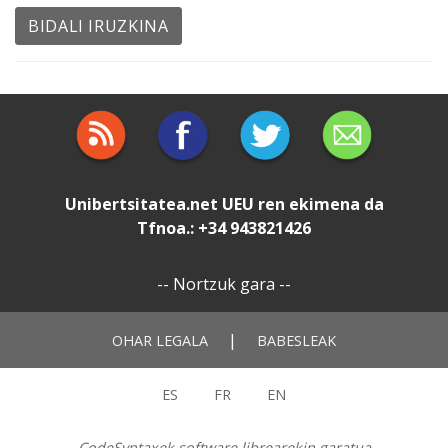
Unibertsitatea.net
UEU
ren ekimena da
Tfnoa.: +34 943821426
--
Nortzuk gara
--
|
OHAR LEGALA
BABESLEAK
ES
FR
EN
CodeSyntaxek software librearekin garatua