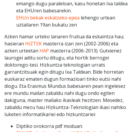
emango dugu paraleloan, kasu honetan Ixa taldea
eta EHUren babesarekin.
EHUn bekak eskatzeko epea
lehengo urtean
uztailaren 19an bukatu zen
Azken hamar urteko lanaren fruitua da eskaintza hau;
hasieran
HIZTEK
masterra izan zen (2002-2006) eta
azken urteetan
HAP
masterra (2006-2013). Gutxienez
laurogei aditu sortu ditugu, eta hortik berrogei
doktorego-tesi. Hizkuntza teknologian urrats
garrantzitsuak egin ditugu Ixa Taldean. Bide horretan
euskaraz ematen dugun formazioari tinko eutsi nahi
diogu. Eta Erasmus Mundus babesaren pean ingelesez
ere mundu mailan zabaldu nahi dugu ondo egiten
dakiguna, master mailako ikasleak hezitzen. Mesedez,
zabaldu mezu hau Hizkuntza-Teknologian ikasi nahiko
luketen informatikariei edo hizkuntzariei:
Diptiko orokorra pdf moduan: