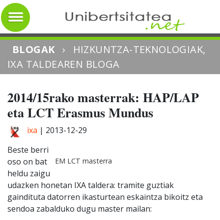
BLOGAK
›
HIZKUNTZA-TEKNOLOGIAK,
IXA TALDEAREN BLOGA
2014/15rako masterrak: HAP/LAP
eta LCT Erasmus Mundus
ixa
|
2013-12-29
Beste berri
oso on bat
EM LCT masterra
heldu zaigu
udazken honetan IXA taldera: tramite guztiak
gaindituta datorren ikasturtean eskaintza bikoitz eta
sendoa zabalduko dugu master mailan: