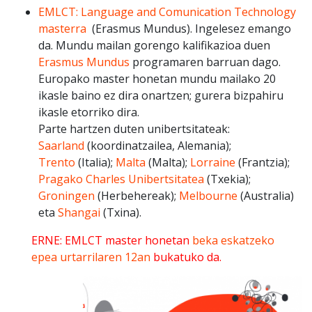
EMLCT:
Language and Comunication Technology
masterra
(Erasmus Mundus). Ingelesez emango
da. Mundu mailan gorengo kalifikazioa duen
Erasmus Mundus
programaren barruan dago.
Europako master honetan mundu mailako 20
ikasle baino ez dira onartzen; gurera bizpahiru
ikasle etorriko dira.
Parte hartzen duten unibertsitateak:
Saarland
(koordinatzailea, Alemania);
Trento
(Italia);
Malta
(Malta);
Lorraine
(Frantzia);
Pragako Charles Unibertsitatea
(Txekia);
Groningen
(Herbehereak);
Melbourne
(Australia)
eta
Shangai
(Txina).
ERNE: EMLCT master honetan
beka eskatzeko
epea urtarrilaren 12an
bukatuko da.