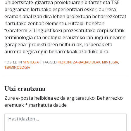
unibertsitate-gizartea proiektuaren bitartez eta TSE
programan lortutako esperientziari esker, aurrera
eraman ahal izan dira lehen proiektuan beharrezkotzat
hartutako zenbait elementu. Hitzaldi honetan
“Garaterm-2: Linguistikoki prozesatutako corpusetatik
terminologia eta neologia erauzteko lan-ingurunearen
garapena” proiektuaren helburuak, lorpenak eta
aurrera begira egin beharrekoak azalduko dira.
POSTED IN
MINTEGIA
|
TAGGED
HIZKUNTZA-BALIABIDEAK
,
MINTEGIA
,
TERMINOLOGIA
Utzi erantzuna
Zure e-posta helbidea ez da argitaratuko.
Beharrezko
eremuak
*
markatuta daude