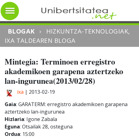
BLOGAK
›
HIZKUNTZA-TEKNOLOGIAK,
IXA TALDEAREN BLOGA
Mintegia: Terminoen erregistro
akademikoen garapena aztertzeko
lan-ingurunea(2013/02/28)
ixa
|
2013-02-19
Gaia
: GARATERM: erregistro akademikoen garapena
aztertzeko lan-ingurunea
Hizlaria
: Igone Zabala
Eguna
: Otsailak 28, osteguna
Ordua
: 15:00