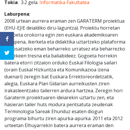
Tokia
: 3.2 gela.
Informatika Fakultatea
Laburpena
:
2008 urtean aurrera eraman zen GARATERM proiektua
(EHU-EJIE deialdiko diru-laguntza). Proiektu horretan
gogoeta orokorra egin zen euskara akademikoaren
garapena, ikerketa eta didaktika uztartzeko plataforma
bat osatzeko eman beharreko urratsez eta beharrezko
liratekeen tresna eta baliabideez. Gogoeta horrekin
batera etorri zitzaion orduko Euskal Filologia sailari
(orain Euskal Hizkuntza eta Komunikazioa izena
duenari) zeregin bat Euskara Errektoreordetzatik,
alegia, Euskara Plan Gidarian aurreikusten ziren
irakasleentzako tailerren ardura hartzea. Zeregin hori
Garaterm proiektuaren ideiarekin uztartu zen, eta
hasieran tailer huts modura pentsatuta zeudenak
Terminologia Sareak Ehunduz esaten diogun
programa bihurtu ziren apurka-apurka. 2011 eta 2012
urteetan Elhuyarrekin batera aurrera eraman den