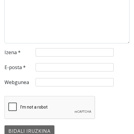
Izena
*
E-posta
*
Webgunea