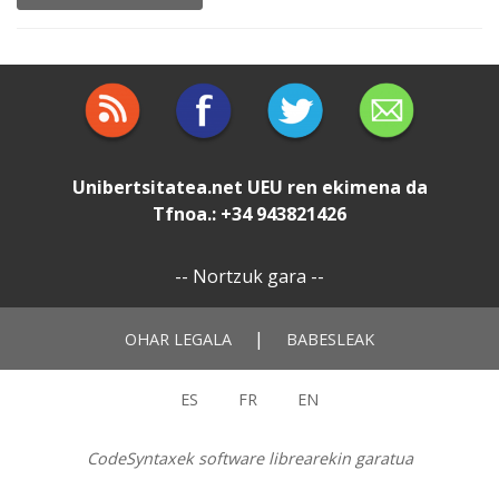
Unibertsitatea.net
UEU
ren ekimena da
Tfnoa.: +34 943821426
--
Nortzuk gara
--
|
OHAR LEGALA
BABESLEAK
ES
FR
EN
CodeSyntaxek software librearekin garatua