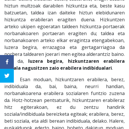
hiztun multzoak darabilen hizkuntza eta, beste kasu
batzuetan, taldea izan daiteke hiztun elebidunaren
hizkuntza erabileran eragiten duena. Hizkuntzen
arteko ukipen egoeratan taldeen hizkuntza-portaerak
norbanakoaren portaeran eragiten du; taldea eta
norbanakoaren arteko elkar eragintza etengabekoan,
luzera begira, errazagoa eta gertagarriagoa da
norbera taldearen joerari men egitea alderantziz baino.
Hau da,
luzera begira, hizkuntzaren erabilera
soziala nagusitzen zaio erabilera indibidualari
.
Esan moduan, hizkuntzaren erabilera, berez,
indibiduala da, bai, baina, neurri handian,
norbanakoarena erabilera sozialaren funtzio zuzena
da. Hotz-hotzean pentsaturik, hizkuntzaren erabileraz
hitz egiterakoan, ez du zentzu handirik
soziala/indibiduala bereizketa egiteak; erabilera, berez,
beti soziala, eta aldi berean indibiduala, delako. Halere,
euskaldunok ederto baino hobeto dakigun moduan,