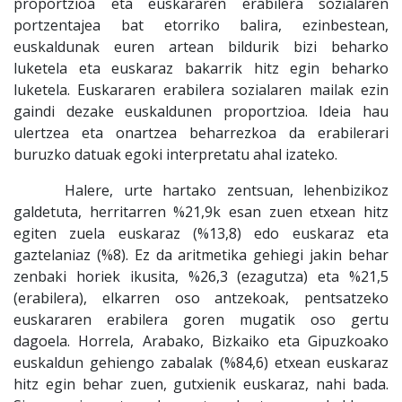
proportzioa eta euskararen erabilera sozialaren
portzentajea bat etorriko balira, ezinbestean,
euskaldunak euren artean bildurik bizi beharko
luketela eta euskaraz bakarrik hitz egin beharko
luketela. Euskararen erabilera sozialaren mailak ezin
gaindi dezake euskaldunen proportzioa. Ideia hau
ulertzea eta onartzea beharrezkoa da erabilerari
buruzko datuak egoki interpretatu ahal izateko.
Halere, urte hartako zentsuan, lehenbizikoz
galdetuta, herritarren %21,9k esan zuen etxean hitz
egiten zuela euskaraz (%13,8) edo euskaraz eta
gaztelaniaz (%8). Ez da aritmetika gehiegi jakin behar
zenbaki horiek ikusita, %26,3 (ezagutza) eta %21,5
(erabilera), elkarren oso antzekoak, pentsatzeko
euskararen erabilera goren mugatik oso gertu
dagoela. Horrela, Arabako, Bizkaiko eta Gipuzkoako
euskaldun gehiengo zabalak (%84,6) etxean euskaraz
hitz egin behar zuen, gutxienik euskaraz, nahi bada.