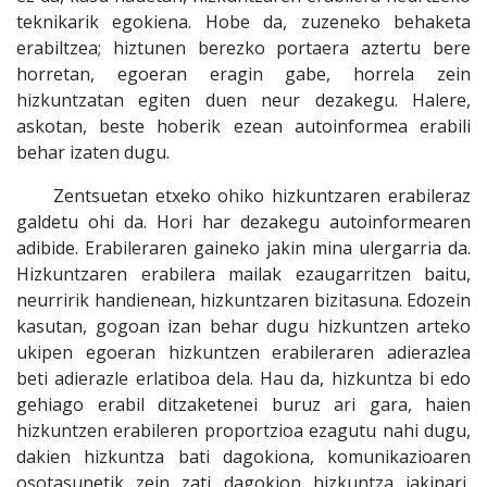
teknikarik egokiena. Hobe da, zuzeneko behaketa
erabiltzea; hiztunen berezko portaera aztertu bere
horretan, egoeran eragin gabe, horrela zein
hizkuntzatan egiten duen neur dezakegu. Halere,
askotan, beste hoberik ezean autoinformea erabili
behar izaten dugu.
Zentsuetan etxeko ohiko hizkuntzaren erabileraz
galdetu ohi da. Hori har dezakegu autoinformearen
adibide. Erabileraren gaineko jakin mina ulergarria da.
Hizkuntzaren erabilera mailak ezaugarritzen baitu,
neurririk handienean, hizkuntzaren bizitasuna. Edozein
kasutan, gogoan izan behar dugu hizkuntzen arteko
ukipen egoeran hizkuntzen erabileraren adierazlea
beti adierazle erlatiboa dela. Hau da, hizkuntza bi edo
gehiago erabil ditzaketenei buruz ari gara, haien
hizkuntzen erabileren proportzioa ezagutu nahi dugu,
dakien hizkuntza bati dagokiona, komunikazioaren
osotasunetik zein zati dagokion hizkuntza jakinari,