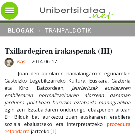
BLOGAK
›
TRANPALDOTIK
Txillardegiren irakaspenak (III)
isasi
|
2014-06-17
Joan den apirilaren hamalaugarren egunarekin
Gasteizko Legebiltzarreko Kultura, Euskara, Gazteria
eta Kirol Batzordean,
Jaurlaritzak euskararen
erabileraren normalizazioaren alorrean daraman
jarduera politikoari buruzko eztabaida monografikoa
egin zen. Eztabaidaren ondorengo ebazpenen artean
EH Bilduk bat aurkeztu zuen euskararen erabilera
soziala ebaluatzeko eta interpretatzeko
prozedura
estandarra
jartzeko.
[1]