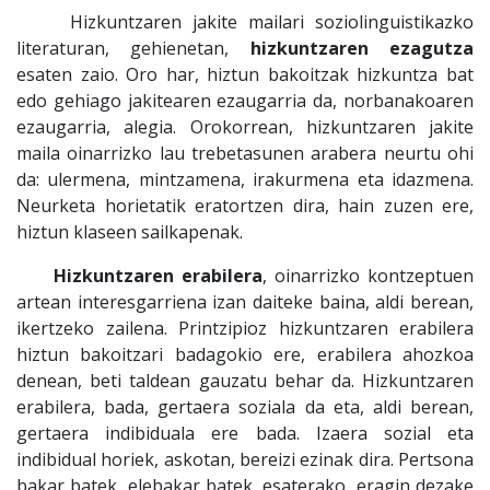
Hizkuntzaren jakite mailari soziolinguistikazko
literaturan, gehienetan,
hizkuntzaren ezagutza
esaten zaio. Oro har, hiztun bakoitzak hizkuntza bat
edo gehiago jakitearen ezaugarria da, norbanakoaren
ezaugarria, alegia. Orokorrean, hizkuntzaren jakite
maila oinarrizko lau trebetasunen arabera neurtu ohi
da: ulermena, mintzamena, irakurmena eta idazmena.
Neurketa horietatik eratortzen dira, hain zuzen ere,
hiztun klaseen sailkapenak.
Hizkuntzaren erabilera
, oinarrizko kontzeptuen
artean interesgarriena izan daiteke baina, aldi berean,
ikertzeko zailena. Printzipioz hizkuntzaren erabilera
hiztun bakoitzari badagokio ere, erabilera ahozkoa
denean, beti taldean gauzatu behar da. Hizkuntzaren
erabilera, bada, gertaera soziala da eta, aldi berean,
gertaera indibiduala ere bada. Izaera sozial eta
indibidual horiek, askotan, bereizi ezinak dira. Pertsona
bakar batek, elebakar batek, esaterako, eragin dezake