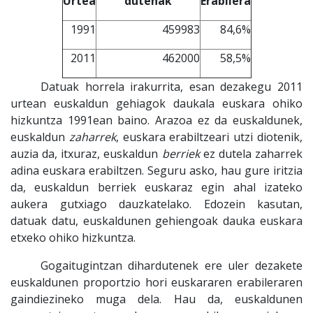
Urtea
dutenak
Erabilera
1991
459983
84,6%
2011
462000
58,5%
Datuak horrela irakurrita, esan dezakegu 2011
urtean euskaldun gehiagok daukala euskara ohiko
hizkuntza 1991ean baino. Arazoa ez da euskaldunek,
euskaldun
zaharrek
, euskara erabiltzeari utzi diotenik,
auzia da, itxuraz, euskaldun
berriek
ez dutela zaharrek
adina euskara erabiltzen. Seguru asko, hau gure iritzia
da, euskaldun berriek euskaraz egin ahal izateko
aukera gutxiago dauzkatelako. Edozein kasutan,
datuak datu, euskaldunen gehiengoak dauka euskara
etxeko ohiko hizkuntza.
Gogaitugintzan dihardutenek ere uler dezakete
euskaldunen proportzio hori euskararen erabileraren
gaindiezineko muga dela. Hau da, euskaldunen