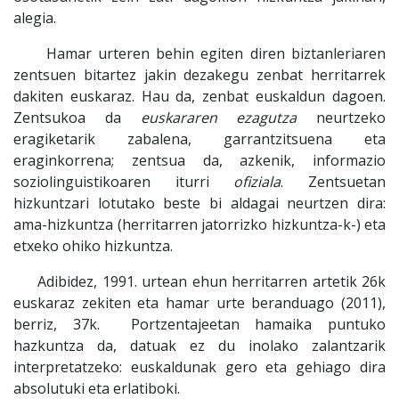
alegia.
Hamar urteren behin egiten diren biztanleriaren
zentsuen bitartez jakin dezakegu zenbat herritarrek
dakiten euskaraz. Hau da, zenbat euskaldun dagoen.
Zentsukoa da
euskararen ezagutza
neurtzeko
eragiketarik zabalena, garrantzitsuena eta
eraginkorrena; zentsua da, azkenik, informazio
soziolinguistikoaren iturri
ofiziala
. Zentsuetan
hizkuntzari lotutako beste bi aldagai neurtzen dira:
ama-hizkuntza (herritarren jatorrizko hizkuntza-k-) eta
etxeko ohiko hizkuntza.
Adibidez, 1991. urtean ehun herritarren artetik 26k
euskaraz zekiten eta hamar urte beranduago (2011),
berriz, 37k. Portzentajeetan hamaika puntuko
hazkuntza da, datuak ez du inolako zalantzarik
interpretatzeko: euskaldunak gero eta gehiago dira
absolutuki eta erlatiboki.