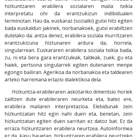
hizkuntzaren erabilera sozialaren maila txikia
interpretatu ohi da erantzukizun indibidualen
terminotan. Hau da, euskaraz (sozialki) gutxi hitz egiten
bada euskaldun jakinek, norbanakoek, gutxi erabiltzen
dutelako da; antza denez, erabilera soziala murritzaren
erantzukizuna hiztunaren ardura da, horrela,
singularrean. Euskararen erabilera soziala txikia bada,
zu, ni eta bera gara erantzuleak, taldeak, zuek, gu eta
haiek, pertsona singularrek egiten dutenaren menpe
egongo bailiran. Agerikoa da norbanakoa eta taldearen
arteko harremana erlazio dialektikoa dela.
Hizkuntza-erabileraren askotariko dimentsio horiek
zailtzen dute erabileraren neurketa eta, batez ere,
erabilera mailaren interpretazioa. Elebidunak zein
hizkuntzatan hitz egin nahi duen eta, benetan, zein
hizkuntzatan egiten duen sarritan ez datoz bat. Ez da
erraza hizkuntzaren erabilera neurtzea. Autoinformea
ez da, kasu hauetan, hizkuntzaren erabilera neurtzeko