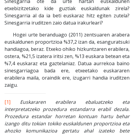
Sinesgarria ote da urte hartan euskaldunen
etxebizitzetako kide guztiak euskaldunak zirela?
Sinesgarria al da ia beti euskaraz hitz egiten zutela?
Sinesgarria iruditzen zaio datua irakurleari?
Hogei urte beranduago (2011) zentsuaren arabera
euskaldunen proportzioa %37,2 izan da, esanguratsuki
handiagoa, beraz. Etxeko ohiko hizkuntzaren erabilera,
ostera, %21,5 izatera iritsi zen, %13 euskara betean eta
%7,4 euskaraz eta gaztelaniaz. Datua aurrekoa baino
sinesgarriagoa bada ere, etxeetako euskararen
erabilera maila, oraindik ere, izugarri handia iruditzen
zaigu.
[1]
Euskararen erabilera ebaluatzeko eta
interpretatzeko prozedura estandarra erabil dezala.
Prozedura estandar horretan kontuan hartu behar
izango ditu tokian tokiko euskaldunen proportzioa eta
ahozko komunikazioa gertatu ahal izateko bete