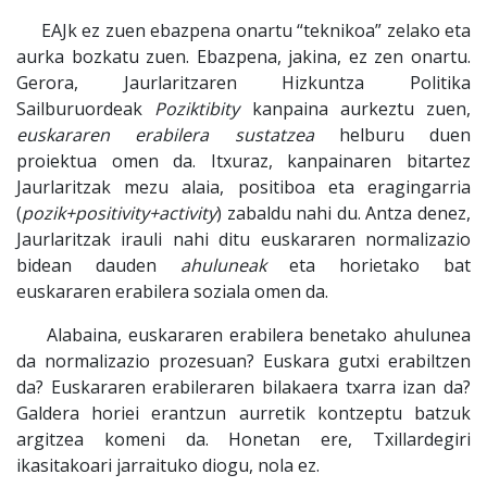
EAJk ez zuen ebazpena onartu “teknikoa” zelako eta
aurka bozkatu zuen. Ebazpena, jakina, ez zen onartu.
Gerora, Jaurlaritzaren Hizkuntza Politika
Sailburuordeak
Poziktibity
kanpaina aurkeztu zuen,
euskararen erabilera sustatzea
helburu duen
proiektua omen da. Itxuraz, kanpainaren bitartez
Jaurlaritzak mezu alaia, positiboa eta eragingarria
(
pozik+positivity+activity
) zabaldu nahi du. Antza denez,
Jaurlaritzak irauli nahi ditu euskararen normalizazio
bidean dauden
ahuluneak
eta horietako bat
euskararen erabilera soziala omen da.
Alabaina, euskararen erabilera benetako ahulunea
da normalizazio prozesuan? Euskara gutxi erabiltzen
da? Euskararen erabileraren bilakaera txarra izan da?
Galdera horiei erantzun aurretik kontzeptu batzuk
argitzea komeni da. Honetan ere, Txillardegiri
ikasitakoari jarraituko diogu, nola ez.