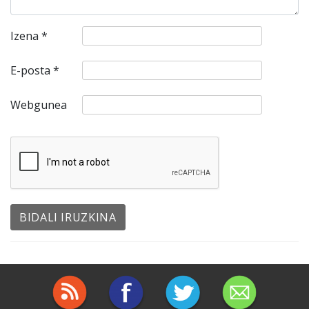
Izena
*
E-posta
*
Webgunea