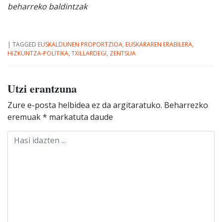
beharreko baldintzak
|
TAGGED
EUSKALDUNEN PROPORTZIOA
,
EUSKARAREN ERABILERA
,
HIZKUNTZA-POLITIKA
,
TXILLARDEGI
,
ZENTSUA
Utzi erantzuna
Zure e-posta helbidea ez da argitaratuko.
Beharrezko
eremuak
*
markatuta daude