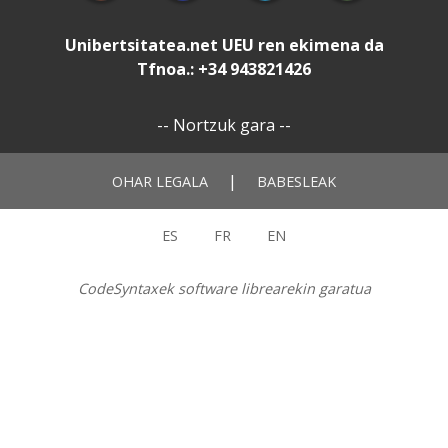
Unibertsitatea.net
UEU
ren ekimena da
Tfnoa.: +34 943821426
--
Nortzuk gara
--
|
OHAR LEGALA
BABESLEAK
ES
FR
EN
CodeSyntaxek software librearekin garatua