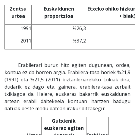
Zentsu
Euskaldunen
Etxeko ohiko hizku
urtea
proportzioa
+ biak
1991
%26,3
2011
%37,2
Erabilerari buruz hitz egiten dugunean, ordea,
kontua ez da horren argia. Erabilera-tasa horiek %21,9
(1991) eta %21,5 (2011) biztanleriarekiko txikiak dira,
dudarik ez dago eta, gainera, erabilera-tasa zerbait
txikiagoa da. Halere, euskaraz bakarrik euskaldunen
artean erabil daitekeela kontuan hartzen badugu
datuak beste modu batean irakur ditzakegu:
Gutxienik
euskaraz egiten