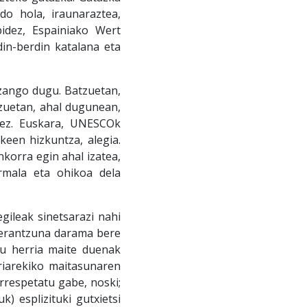
o hola, iraunaraztea,
bidez, Espainiako Wert
in-berdin katalana eta
zango dugu. Batzuetan,
tzuetan, ahal dugunean,
rez. Euskara, UNESCOk
keen hizkuntza, alegia.
korra egin ahal izatea,
rmala eta ohikoa dela
egileak sinetsarazi nahi
k erantzuna darama bere
du herria maite duenak
rriarekiko maitasunaren
errespetatu gabe, noski;
) esplizituki gutxietsi