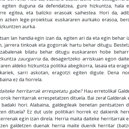
 egiten duguna da defendatzea, gure hizkuntza, hala ed
urre egitea, eta balizko erasoak saihestea. Hori da, adi
n azken lege-proiektua: euskararen aurkako erasoa, berd
izkuntzen aurka.
lan handia egin izan da, egiten ari da eta egin behar i
, jarrera tinkoak eta gogorrak hartu behar ditugu. Beste
 zabalenak bilatu behar ditugu euskararen hobe behar
izkuntza
zaurgarria
da, desagertzeko arriskuan egon daite
en aldeko hizkuntza politika abegikorra, lasaia eta eragin
kariek, sarri askotan, eragotzi egiten digute. Dena no
 baina ez da horrela.
teke herritarrak errespetatu gabe?
Hau erretolika! Gald
 orok herritarrak errespetatzen dituela. Bai zera! Galdera
k badaki hori. Alabaina, galdegileak benetan pentsatzen 
zen dituela? Ez dut uste politikari horrek ez dakienik he
errenak egin izan direla. Herria maita daiteke herritarrak 
zen galdetzen duenak herria maite duenik herritar (batzuk