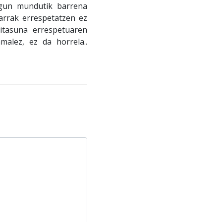
 egun mundutik barrena
arrak errespetatzen ez
itasuna errespetuaren
malez, ez da horrela..