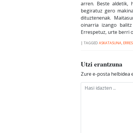
arren. Beste aldetik,
begiratuz gero makina
dituztenenak. Maitas
oinarria izango balit
Errespetuz, urte berri 
|
TAGGED
ASKATASUNA
,
ERRE
Utzi erantzuna
Zure e-posta helbidea e