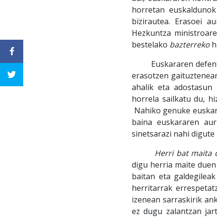
horretan euskaldunok
bizirautea. Erasoei a
Hezkuntza ministroare
bestelako
bazterreko
h
Euskararen defentsan 
erasotzen gaituztenean
ahalik eta adostasun
horrela sailkatu du, h
Nahiko genuke euskarar
baina euskararen aur
sinetsarazi nahi digute
Herri bat maita dai
digu herria maite duen
baitan eta galdegilea
herritarrak errespetat
izenean sarraskirik ank
ez dugu zalantzan jart