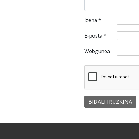
Izena
*
E-posta
*
Webgunea