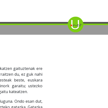
katzen gaituztenak ere
raitzen du, ez guk nahi
esteak beste, euskara
inork garaitu; ustezko
gaitu kateatzen.
uguna. Ondo esan dut,
zteko gatazka. Gatazka