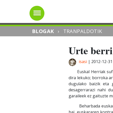
BLOGAK
›
TRANPALDOTIK
Urte berri
isasi
|
2012-12-31
Euskal Herriak sufrit
dira lekuko; borroka a
dugulako baizik eta 
desagerrarazi nahi du
garaileek ez gaituzte m
Beharbada euskararen
bai, euskararen kontr