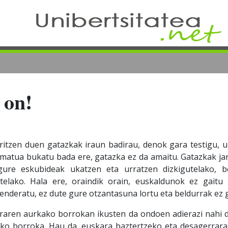
 on!
zen duen gatazkak iraun badirau, denok gara testigu, u
rmatua bukatu bada ere, gatazka ez da amaitu. Gatazkak jar
gure eskubideak ukatzen eta urratzen dizkigutelako, b
telako. Hala ere, oraindik orain, euskaldunok ez gaitu 
enderatu, ez dute gure otzantasuna lortu eta beldurrak ez 
 aurkako borrokan ikusten da ondoen adierazi nahi d
ako borroka. Hau da, euskara baztertzeko eta desagerrara