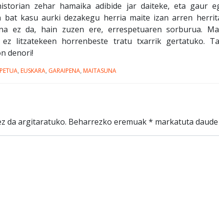
 historian zehar hamaika adibide jar daiteke, eta gaur
 bat kasu aurki dezakegu herria maite izan arren herrit
una ez da, hain zuzen ere, errespetuaren sorburua. Ma
z ez litzatekeen horrenbeste tratu txarrik gertatuko. Ta
on denori!
SPETUA
,
EUSKARA
,
GARAIPENA
,
MAITASUNA
z da argitaratuko.
Beharrezko eremuak
*
markatuta daude